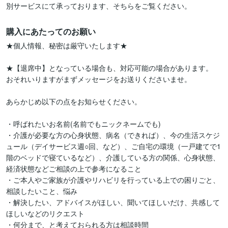
別サービスにて承っております、そちらをご覧ください。
購入にあたってのお願い
★個人情報、秘密は厳守いたします★

★【退席中】となっている場合も、対応可能の場合があります。

おそれいりますがまずメッセージをお送りくださいませ。

あらかじめ以下の点をお知らせください。

・呼ばれたいお名前(名前でもニックネームでも)

・介護が必要な方の心身状態、病名（できれば）、今の生活スケジ
ュール（デイサービス週○回、など）、ご自宅の環境（一戸建てで1
階のベッドで寝ているなど）、介護している方の関係、心身状態、
経済状態などご相談の上で参考になること

・ご本人やご家族が介護やリハビリを行っている上での困りごと、
相談したいこと、悩み

・解決したい、アドバイスがほしい、聞いてほしいだけ、共感して
ほしいなどのリクエスト

・何分まで、と考えておられる方は相談時間
