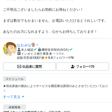
ご不明点ございましたらお気軽にお尋ねください！

まずは数分でもかまいません、お電話いただけるとうれしいです。

あなたのお力になれますよう、心からお待ちしております！
なおみな
本人確認
機密保持契約(NDA)
インボイス発行事業者
未登録
総販売実績
132
評価
5.0
フォロワー
170
出品者に質問
フォロー
170
スケジュール
★現在家族の都合によりサービスを園芸療法講習のみとさせていただいており
ま...
すべて見る
経験職種
経験年数 : 33年