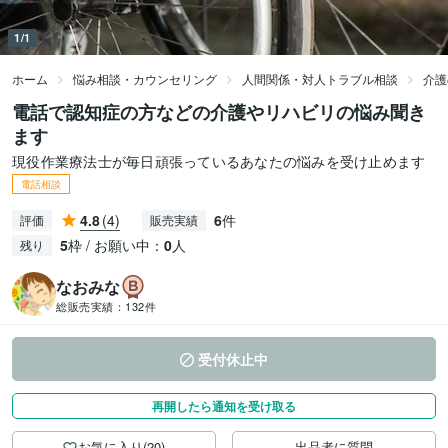
1/1
ホーム
悩み相談・カウンセリング
人間関係・対人トラブル相談
介護
電話で認知症の方などの介護やリハビリの悩み聞き
ます
現役作業療法士が毎日頑張っているあなたの悩みを受け止めます
電話相談
4.8
(4)
6
件
評価
販売実績
5
枠 / お願い中：
0
人
残り
なおみな
総販売実績：
132件
受付休止中
再開したら通知を受け取る
お気に入り(20)
出品者に質問