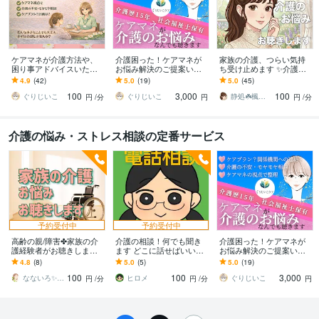
ケアマネが介護方法や、
介護困った！ケアマネが
家族の介護、つらい気持
困り事アドバイスいたし
お悩み解決のご提案いた
ち受け止めます ✨介護疲
ます ちょっと教えて！介
します 元ケアマネです。
れ/不安/お悩み/介護福祉士
4.9
(42)
5.0
(19)
5.0
(45)
護のお悩みや疑問、お話
在宅介護の困りごと、ご
が親身にお聴きします！
100
3,000
100
ししましょう⭐︎
相談を文字にて承ります
ぐりじいこ
ぐりじいこ
静処☘️楓の家
円
/分
円
円
/分
介護の悩み・ストレス相談の定番サービス
予約受付中
予約受付中
高齢の親/障害✤家族の介
介護の相談！何でも聞き
介護困った！ケアマネが
護経験者がお聴きします
ます どこに話せばいい？
お悩み解決のご提案いた
認知症/介護疲れ/介護の悩
とりあえず聞いて欲し
します 元ケアマネです。
4.8
(8)
5.0
(5)
5.0
(19)
み/同じ立場でお聴きしま
い！お気軽にどうぞ！
在宅介護の困りごと、ご
100
100
3,000
す
相談を文字にて承ります
なないろ✨あなたの人生応援サポーター
ヒロメ
ぐりじいこ
円
/分
円
/分
円