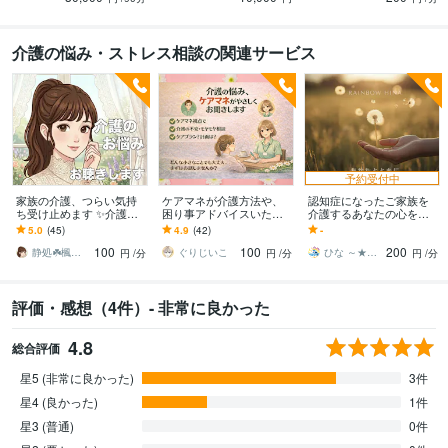
介護の悩み・ストレス相談の関連サービス
予約受付中
家族の介護、つらい気持
ケアマネが介護方法や、
認知症になったご家族を
ち受け止めます ✨介護疲
困り事アドバイスいたし
介護するあなたの心を守
れ/不安/お悩み/介護福祉士
ます ちょっと教えて！介
ります 心理学×介護の実経
5.0
(45)
4.9
(42)
-
が親身にお聴きします！
護のお悩みや疑問、お話
験で、認知症になった人
100
100
200
ししましょう⭐︎
を支えるご家族を応援
静処☘️楓の家
ぐりじいこ
ひな ～★～たんぽぽケア❤ラボ～★～
円
/分
円
/分
円
/分
評価・感想（4件）- 非常に良かった
4.8
総合評価
星5 (非常に良かった)
3件
星4 (良かった)
1件
星3 (普通)
0件