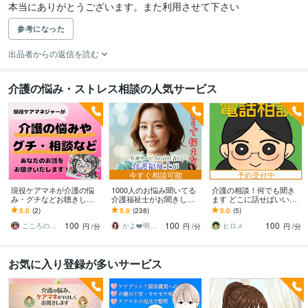
本当にありがとうございます。また利用させて下さい
参考になった
出品者からの返信を読む
介護の悩み・ストレス相談の人気サービス
今すぐ相談可能
予約受付中
現役ケアマネが介護の悩
1000人のお悩み聞いてる
介護の相談！何でも聞き
み・グチなどお聴きしま
介護福祉士がお聞きしま
ます どこに話せばいい？
す 介護で疲れたあなたの
す 介護/誰に相談したらい
とりあえず聞いて欲し
5.0
(2)
5.0
(238)
5.0
(5)
気持ちを１分から話して
いの？その疑問や不安、
い！お気軽にどうぞ！
100
100
100
楽になりませんか？
私が解消します
こころの結び処 幸子
かよ❤️明日が少し楽しみになる場所
ヒロメ
円
/分
円
/分
円
/分
お気に入り登録が多いサービス