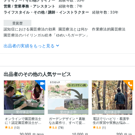
デザイナー / その他デザイナー
営業 / 営業事務・アシスタント
経験年数 : 7年
ライフスタイル・その他 / 講師・インストラクター
経験年数 : 33年
受賞歴
認知症における園芸療法の効果
園芸療法とは何か　作業療法的園芸療法
園芸療法のバイリンガル絵本「ゆめいろガーデン」
出品者の実績をもっと見る
資格・検定
作業療法士
取得年 : 2011年
介護福祉士
取得年 : 2010年
得意分野
出品者のその他の人気サービス
ライティング・翻訳
園芸、ガーデニングに関するライティング
園芸療
法、リハビリ、介護に関する講演
オランダスタイルのフラワーデザイン講
習
語学力
英語
日常会話レベル
受付休止中
受付休止中
受付休止中
オンラインで園芸療法士
ガーデンデザイン＊素敵
電話でリハビリ・看護学
に！認定園芸療法士が教
なお庭作り、すべて提案
生の実習や実務お悩み聞
えます 植物で人を癒す園
します プロの園芸家がご
きます 現役作業療法士が
5.0
(13)
5.0
(78)
5.0
(1)
芸療法を1回90分、5回
一緒に植物選び、管理方
臨床実習・仕事の行き詰
30,000
10,000
200
で！修了証発行します
法などアドバイス♫
まりや悩み解決します！
円
/90分
円
円
/分