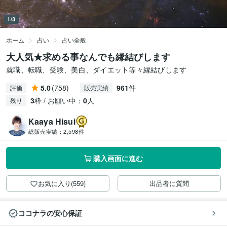
1/3
ホーム
占い
占い全般
大人気★求める事なんでも縁結びします
就職、転職、受験、美白、ダイエット等々縁結びします
5.0
(758)
961
件
評価
販売実績
3
枠 / お願い中：
0
人
残り
Kaaya Hisui
総販売実績：
2,598件
購入画面に進む
お気に入り(559)
出品者に質問
ココナラの安心保証