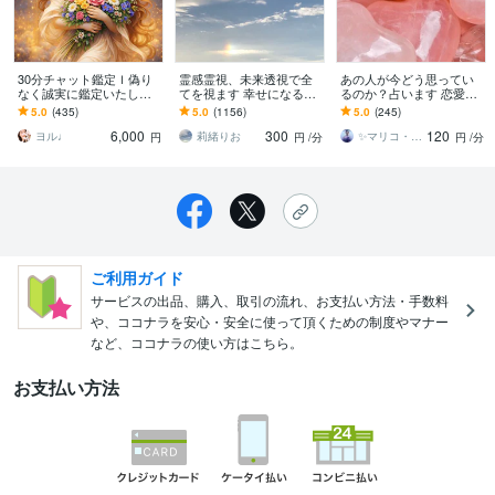
30分チャット鑑定ｌ偽り
霊感霊視、未来透視で全
あの人が今どう思ってい
なく誠実に鑑定いたしま
てを視ます 幸せになる方
るのか？占います 恋愛♥️
す 《ご予約制です》複数
法は必ずあります。
仕事❇️人間関係✨何でも占
5.0
(435)
5.0
(1156)
5.0
(245)
のご質問がある方向きで
います
6,000
300
120
す。
ヨル♩
莉緒りお
✨マリコ・スピリチュアル✨
円
円
/分
円
/分
ご利用ガイド
サービスの出品、購入、取引の流れ、お支払い方法・手数料
や、ココナラを安心・安全に使って頂くための制度やマナー
など、ココナラの使い方はこちら。
お支払い方法