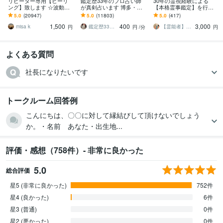
リピーター専用【ヒーリ
鑑定歴33年のプロ占い師
30年の霊視経験による
ング】致します ☆波動を
が真剣占います 博多・廓
【本格霊事鑑定】を行い
上げ、流れを良くします
屋の純血統占い祈願師
ます 霊現象・家相・家
5.0
(20947)
5.0
(11803)
5.0
(417)
☆
雷鳥
系・先祖・土地・人間関
1,500
400
3,000
係・悪縁・因縁・厄払い
misa k
鑑定歴33年のプロ占い師 雷鳥
【霊能者】天晴
円
円
/分
円
よくある質問
社長になりたいです
トークルーム回答例
こんにちは、〇〇に対して縁結びして頂けないでしょう
か。・名前 あなた・出生地...
評価・感想（758件）- 非常に良かった
5.0
総合評価
星5 (非常に良かった)
752件
星4 (良かった)
6件
星3 (普通)
0件
星2 (悪かった)
0件