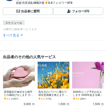
総販売実績
2,598
評価
5.0
フォロワー
370
出品者に質問
フォロー
370
スケジュール
すべて見る
出品者のその他の人気サービス
霊視鑑定付★好きな相手
高次元のパワーに繋がり
2026年ビッグ予言お伝え
との縁結びをします 大好
潜在意識書き換えます 効
します 2026年起きる確率
きなあの人とスイスイう
果大の潜在意識書き換え
高めなビッグな予言をお
5.0
(1057)
5.0
(173)
5.0
(281)
まくいく♡
です！
届けします☆★
3,000
1,500
1,500
円
円
円