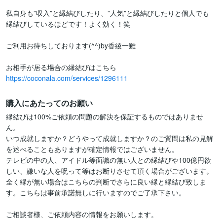
私自身も”収入”と縁結びしたり、”人気”と縁結びしたりと個人でも
縁結びしているほどです！よく効く！笑

ご利用お待ちしております(^^)by香綾一雖

https://coconala.com/services/1296111
購入にあたってのお願い
縁結びは100%ご依頼の問題の解決を保証するものではありませ
ん。

いつ成就しますか？どうやって成就しますか？のご質問は私の見解
を述べることもありますが確定情報ではございません。

テレビの中の人、アイドル等面識の無い人との縁結びや100億円欲
しい、嫌いな人を呪って等はお断りさせて頂く場合がございます。

全く縁が無い場合はこちらの判断でさらに良い縁と縁結び致しま
す。こちらは事前承諾無しに行いますのでご了承下さい。

ご相談者様、ご依頼内容の情報をお願いします。
