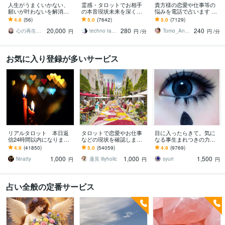
人生がうまくいかない、
霊感・タロットでお相手
貴方様の恋愛や仕事等の
願いが叶わないを解消し
の本音現状未来を深く視
悩みを電話で占います タ
ます 現実を変えるために
ます 恋愛・仕事・家族・
ロットカード、オラクル
4.8
(56)
5.0
(7642)
5.0
(7129)
努力したのに、自力では
人間関係の本質を見抜き
カード、ルノルマンカー
20,000
280
240
もう無理と感じている
スピード解決へ
ドを使用します
心の再生セラピスト YASUKO
techno tango
Tomo_Angel7
円
円
/分
円
/分
お気に入り登録が多いサービス
リアルタロット 本日返
タロットで恋愛やお仕事
目に入ったらきて。気に
信24時間以内になります
などの現状を確認します
なる事生まれつきの力で
❤︎タイトルをご確認くださ
アドバイスもしっかりお
視ます 視ましょう恋愛や
4.9
(41850)
5.0
(54059)
4.9
(9769)
い❤︎
届けしますので安心して
仕事などこの先など
1,000
1,000
1,500
ください♡
Nnatty
蓮見 lilyholic
syuri
円
円
円
占い全般の定番サービス