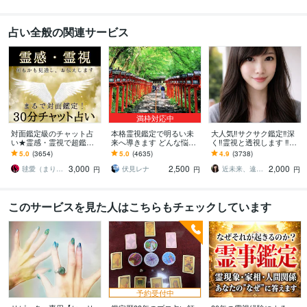
占い全般の関連サービス
満枠対応中
対面鑑定級のチャット占
本格霊視鑑定で明るい未
大人気‼️サクサク鑑定‼️深
い★霊感・霊視で超鑑定
来へ導きます どんな悩み
く‼️霊視と透視します ‼️恋
します 占いし放題の30
も真の解決へ導く、寄り
愛、複雑な恋愛、仕事、
5.0
(3654)
5.0
(4635)
4.9
(3738)
分！どんなことでも全て
添った霊視鑑定。
人間関係、人生相談/深層
3,000
2,500
2,000
を見通す霊感霊視で解決
霊視
毬愛（まりあ）
伏見レナ
近未来、遠未来を霊透視！！占い師 紗理奈
円
円
円
このサービスを見た人はこちらもチェックしています
予約受付中