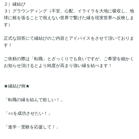
２）縁結び

３）グラウンディング（不安、心配、イライラを大地に吸収し、地
球に根を張ることで視えない世界で繋げた縁を現実世界へ反映しま
す）

正式な回答にて縁結びのご内容とアドバイスをさせて頂いておりま
す！

ご依頼の際は「転職」とざっくりでも良いですが、ご希望を細かく
お知らせ頂けるとより純度が高まり強い縁を結べます！

★縁結び例★

「転職の縁を結んで欲しい！」

「○○を成功させたい！」

「進学・受験を応援して！」
