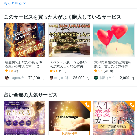
もっと見る
このサービスを買った人がよく購入しているサービス
精霊術であなたのあらゆ
スペシャル版 うるさい
意中の異性の潜在意識を
る願いを叶えます 「どう
人が大人しくなる祈祷し
換え、貴方だけの相手に
すればいい？」恋愛や人
ます イヤな人をどうにか
します 意中の相手に狂っ
5.0
(6)
5.0
(105)
5.0
(2810)
間関係で悩んでるあなた
したい！と人間関係で悩
たように愛されたい、関
70,000
26,000
2,000
を救います
んでいる方におすすめ
係を改善したいあなたへ
magical祈祷師⭐︎萬屋 XYZ
magical祈祷師⭐︎萬屋 XYZ
来夢（ライム）
円
円
円
占い全般の人気サービス
予約受付中