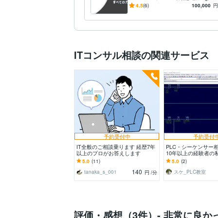
ど、ビジネス拡大サポート致
4.5
(6)
100,000
円
します
ITコンサル相談の関連サービス
予約受付中
予約受付
IT全般のご相談乗ります 経歴7年
PLC・シーケンサー
以上のプロがお答えします
10年以上の経験者の
応します。
5.0
(11)
5.0
(2)
140
tanaka_s_001
スケ_PLC教室
円
/分
評価・感想（3件）- 非常に良か