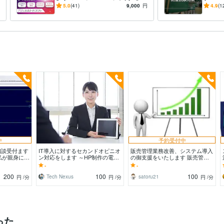
談なんでも承ります
る個別
5.0
(41)
9,000
円
4.9
(1
中
予約受付中
相談受付ます
IT導入に対するセカンドオピニオ
販売管理業務改善、システム導入
私が親身に対
ン対応をします ～HP制作の電話
の御支援をいたします 販売管理
セールス、詐欺被害の防止～
一筋２４年の上流ＳＥが丁寧に対
-
-
応いたします
200
100
100
Tech Nexus
satoru21
円
/分
円
/分
円
/分
った