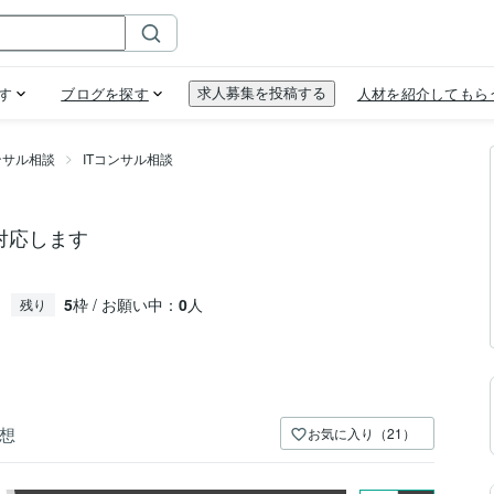
ンサル相談
ITコンサル相談
対応します
5
枠 / お願い中：
0
人
残り
想
お気に入り（21）