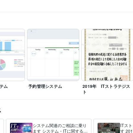
PHP:10年
FuelPHP:5年
Laravel:10年
MySQL:5年
SQLite:5年
Tに関する相談承ります
談
資格
情報処理技術者試験
構築
ホームページ作成やシステム開発承ります
義
ホームページ作成
テム
予約管理システム
2019年 ITストラテジス
ト
ス
システム関連のご相談に乗り
ITス
ます システム・ITに関する相
す 2