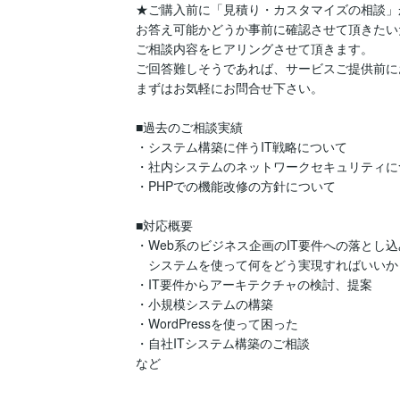
★ご購入前に「見積り・カスタマイズの相談」
お答え可能かどうか事前に確認させて頂きたいた
ご相談内容をヒアリングさせて頂きます。

ご回答難しそうであれば、サービスご提供前に
まずはお気軽にお問合せ下さい。

■過去のご相談実績

・システム構築に伴うIT戦略について

・社内システムのネットワークセキュリティにつ
・PHPでの機能改修の方針について

■対応概要

・Web系のビジネス企画のIT要件への落とし込み
　システムを使って何をどう実現すればいいか

・IT要件からアーキテクチャの検討、提案

・小規模システムの構築

・WordPressを使って困った

・自社ITシステム構築のご相談

など