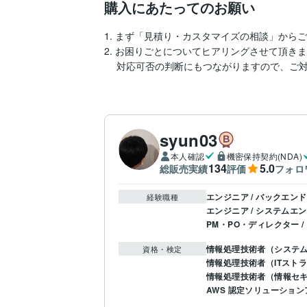
購入にあたってのお願い
1. まず「見積り・カスタマイズの相談」から
2. お困りごとについてヒアリングさせて頂きま
　 対応可否の判断にもつながりますので、ご
syun03
本人確認
機密保持契約(NDA)
134
5.0
総販売実績
評価
フォロ
エンジニア / バックエン
経験職種
エンジニア / システムエ
PM・PO・ディレクター 
情報処理技術者（システ
資格・検定
情報処理技術者（ITスト
情報処理技術者（情報セ
AWS 認定ソリューション