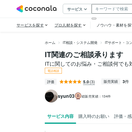
ホーム
IT相談・システム開発
ITサポート・コ
IT関連のご相談承ります
ITに関してのお悩み・ご相談何でも
電話相談
3
件
5.0
(3)
販売実績
評価
syun03
総販売実績：
134件
サービス内容
購入時のお願い
評価・感