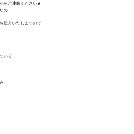
からご連絡ください★

め

お伝えいたしますので

いて


