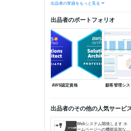
出品者の実績をもっと見る
HTML:5年
JavaScript:5年
プログラミング言
語・フレームワーク
IT相談・システム開発
I
得意分野
出品者のポートフォリオ
php
IT資格
ビジネス相
Web制作・HP作成・EC
IT
php
Laravel
要件定
AWS認定資格
顧客管理シス
出品者のその他の人気サービ
Webシステム開発します ホ
ームページへの機能追加な