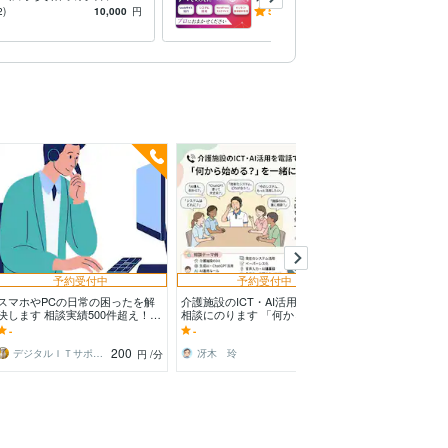
指導
画をサポートし、システム開
2)
10,000
円
5.0
(30)
20,000
円
発で実現
予約受付中
予約受付中
予約
スマホやPCの日常の困ったを解
介護施設のICT・AI活用について
業務改善・DXの
決します 相談実績500件超え！サ
相談にのります 「何から始め
整理します KGI
ポートのプロが解決します。
る？」を一緒に整理します
でIT投資を失敗
-
-
-
200
100
デジタルＩＴサポーター やぎちゃん
冴木 玲
円
/分
円
/分