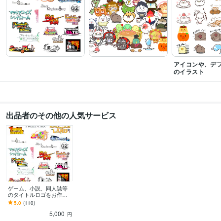
アイコンや、デ
のイラスト
出品者のその他の人気サービス
ゲーム、小説、同人誌等
のタイトルロゴをお作り
します 現役デザイナーが
5.0
(110)
タイトルロゴ等を安く作
5,000
ります！
円