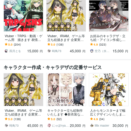
Vtuber・TRPG・動画・ゲ
Vtuber、IRIAM、ゲーム等
お好みのキャラデザ・立
ーム用 描きます 表情差
立ち絵描きます 企業実績
ち絵・アイコン作成しま
分2枚無料付き（腰上～全
多数！ハイクオリティな
す あなただけのキャラク
5.0
(204)
5.0
(138)
4.9
(323)
身制作の場合）
イラストをお届けしま
ターイラストを提供しま
15,000
45,000
15,000
す！
す!
四月とを
時鳥73
空乃（水飴）
円
円
円
キャラクター作成・キャラデザの定番サービス
Vtuber、IRIAM、ゲーム等
キャラクター立ち絵制作
人からモンスターまで幅
立ち絵描きます 企業実績
いたします ◆新衣装など
広くデザインいたします
多数！ハイクオリティな
衣装デザインのみも○
機械、獣、人外娘。なん
5.0
(138)
5.0
(52)
4.9
(34)
イラストをお届けしま
でもござれ！
45,000
20,000
30,000
す！
時鳥73
にゃぽnyapo_22
Mix master
円
円
円