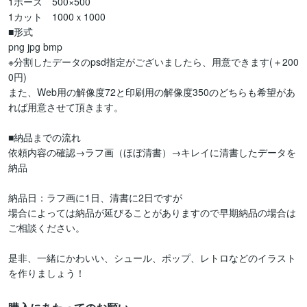
1ポーズ　500×500

1カット　1000ｘ1000

■形式

png jpg bmp

※分割したデータのpsd指定がございましたら、用意できます(＋200
0円)

また、Web用の解像度72と印刷用の解像度350のどちらも希望があ
れば用意させて頂きます。

■納品までの流れ

依頼内容の確認→ラフ画（ほぼ清書）→キレイに清書したデータを
納品

納品日：ラフ画に1日、清書に2日ですが

場合によっては納品が延びることがありますので早期納品の場合は
ご相談ください。

是非、一緒にかわいい、シュール、ポップ、レトロなどのイラスト
を作りましょう！