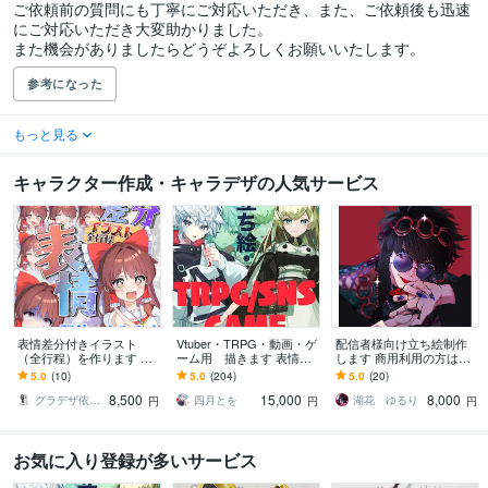
ご依頼前の質問にも丁寧にご対応いただき、また、ご依頼後も迅速
にご対応いただき大変助かりました。

また機会がありましたらどうぞよろしくお願いいたします。
参考になった
もっと見る
キャラクター作成・キャラデザの人気サービス
表情差分付きイラスト
Vtuber・TRPG・動画・ゲ
配信者様向け立ち絵制作
（全行程）を作ります 配
ーム用 描きます 表情差
します 商用利用の方はこ
信にオススメ！演出に合
分2枚無料付き（腰上～全
ちらをご覧ください
5.0
(10)
5.0
(204)
5.0
(20)
わせたイラストを全行程
身制作の場合）
8,500
15,000
8,000
お作りします！
グラデザ依頼 ※活動名（グラデザねっこ）
四月とを
湖花 ゆるり
円
円
円
お気に入り登録が多いサービス