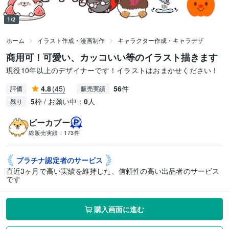
1/2
ホーム
イラスト作成・漫画制作
キャラクター作成・キャラデザ
商用可！可愛い、カッコいい等のイラスト描きます
現役10年以上のデザイナーです！イラストはおまかせください！
4.8
(45)
56
件
評価
販売実績
5
枠 / お願い中：
0
人
残り
ビーカブー
総販売実績：
173件
プラチナ認定者の
サービス
直近3ヶ月で高い実績を維持した、信頼性の高い出品者のサービス
です
購入画面に進む