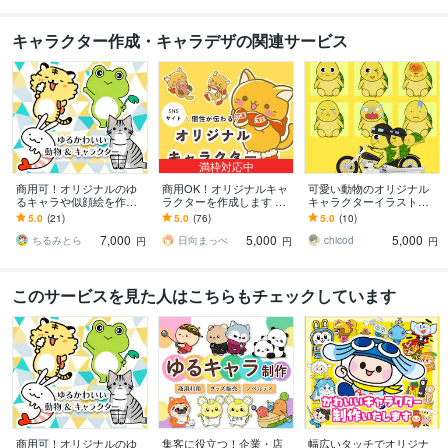
キャラクター作成・キャラデザの関連サービス
満枠対応中
商用可！オリジナルのゆ
商用OK！オリジナルキャ
可愛い動物のオリジナル
るキャラや似顔絵を作成
ラクターを作成します コ
キャラクターイラスト描
します ゆるい・かわい
ンテスト受賞歴あり！親
きます シンプルでくっき
5.0
(21)
5.0
(76)
5.0
(10)
い・脱力・シンプル！キ
しみやすいキャラクター
りした動物の企業・ブラ
7,000
5,000
5,000
ャラデザも大歓迎です！
お任せ下さい
ンドキャラはお任せを！
ちるみとら
日向まっぺ
chicod
円
円
円
このサービスを見た人はこちらもチェックしています
商用可！オリジナルのゆ
集客に役立つ！企業・店
幅広いタッチでオリジナ