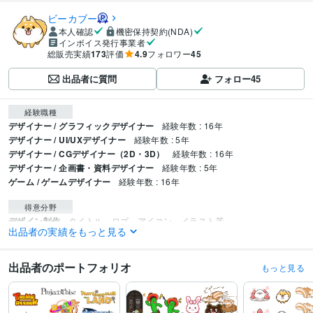
ビーカブー
本人確認
機密保持契約(NDA)
インボイス発行事業者
総販売実績
173
評価
4.9
フォロワー
45
出品者に質問
フォロー
45
経験職種
デザイナー / グラフィックデザイナー
経験年数 : 16年
デザイナー / UI/UXデザイナー
経験年数 : 5年
デザイナー / CGデザイナー（2D・3D）
経験年数 : 16年
デザイナー / 企画書・資料デザイナー
経験年数 : 5年
ゲーム / ゲームデザイナー
経験年数 : 16年
得意分野
デザイン制作
タイトル、ロゴ、アイコン、イラスト等
出品者の実績をもっと見る
ゲーム
イラスト
ロゴ
同人
アイコン
出品者のポートフォリオ
もっと見る