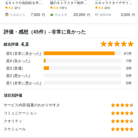
るキャラや似顔絵を作成
舗のキャラクター制作し
ルキャラクターデザイン
します ゆるい・かわい
ます 商用利用、グッズ制
します 個人様から企業様
5.0
(21)
5.0
(181)
4.9
(24)
い・脱力・シンプル！キ
作・販売も可能
まで、ご希望をカタチに
7,000
20,000
3,000
ャラデザも大歓迎です！
安心サポート！
ちるみとら
やよもぎ
gokuma
円
円
円
評価・感想（45件）- 非常に良かった
4.8
総合評価
星5 (非常に良かった)
41件
星4 (良かった)
1件
星3 (普通)
3件
星2 (悪かった)
0件
星1 (非常に悪かった)
0件
項目別評価
サービス内容/提案のわかりやすさ
コミュニケーション
クオリティ
スケジュール