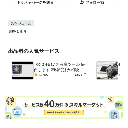
メッセージを送る
フォロー
92
スケジュール
８時-１８時。
出品者の人気サービス
Tooliz eBay 無在庫ツール 提
eBa
供します 満枠時は要相談 フ
ツー
リマ/ECサイト 高速出品 自動
リ、
4.9
(693)
2,500
円
5.0
在庫管理
ドオ
能