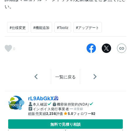
い。
#仕様変更
#機能追加
#Tooliz
#アップデート
0
一覧に戻る
rL9AbGkX
本人確認
機密保持契約(NDA)
インボイス発行事業者
未登録
総販売実績
2,238
評価
5.0
フォロワー
92
無料で見積り相談