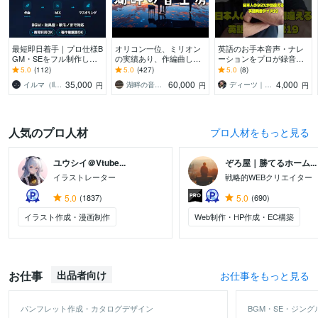
最短即日着手｜プロ仕様B
オリコン一位、ミリオン
英語のお手本音声・ナレ
GM・SEをフル制作しま
の実績あり、作編曲しま
ーションをプロが録音し
す ゲーム会社11年の実
す ピアノが特に得意で
ます 【全国優勝9回コー
5.0
(112)
5.0
(427)
5.0
(8)
績。高評価の丁寧な対応
す。ピアノアレンジはお
チ】声優歴20年のネイテ
35,000
60,000
4,000
イルマ（illmatic studio）
湖畔の音工房
ディーツ｜全国優勝9回英語スピーチコーチ
円
円
円
で理想を形に。
任せください。
ィブ
人気のプロ人材
プロ人材をもっと見る
ユウシイ＠Vtube...
ぞろ屋｜勝てるホーム...
イラストレーター
戦略的WEBクリエイター
5.0
(1837)
5.0
(690)
イラスト作成・漫画制作
Web制作・HP作成・EC構築
お仕事
出品者向け
お仕事をもっと見る
パンフレット作成・カタログデザイン
BGM・SE・ジング