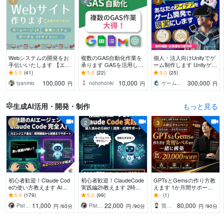
1
2
3
Webシステムの開発をお
複数のGAS自動化作業を
個人・法人向けUnityでゲ
手伝いいたします 【エン
承ります GASを活用した
ーム制作します Unityゲー
ジニア歴11年】新規開
連結・同期作業等、何で
ム制作 実績数上位【総取
5.0
(41)
5.0
(22)
5.0
(25)
発・改修なんでもお任せ
もお任せください！
引290件】
100,000
10,000
300,000
tyanmio
nohohonki
ゲームスタジオRYUXiA┆リュクシア
円
円
円
ください！
生成AI活用・開発・制作
もっと見る
1
2
3
初心者歓迎！Claude Cod
初心者歓迎！ClaudeCode
GPTsとGemsの作り方教
eの使い方教えます AIエ
実践編2h教えます 2時間
えます 1か月間サポー
ンジニア直伝！資料作成
みっちりのセットアップ
ト！初心者でも1か月間で
5.0
(179)
5.0
(99)
-
(1)
やリールも、AIに指示す
から個々の課題解決まで
実用レベルへ
11,000
22,000
80,000
Piste BOSS
Piste BOSS
賢者企画
円
/60分
円
/90分
円
/90分
るだけ。
ハンズオン