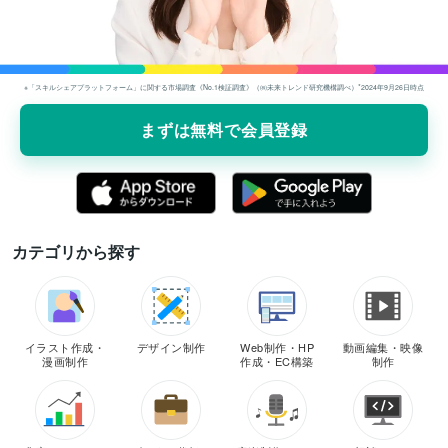
※「スキルシェアプラットフォーム」に関する市場調査《No.1検証調査》（㈱未来トレンド研究機構調べ）*2024年9⽉26⽇時点
まずは無料で会員登録
カテゴリから探す
イラスト作成・
デザイン制作
Web制作・HP
動画編集・映像
漫画制作
作成・EC構築
制作