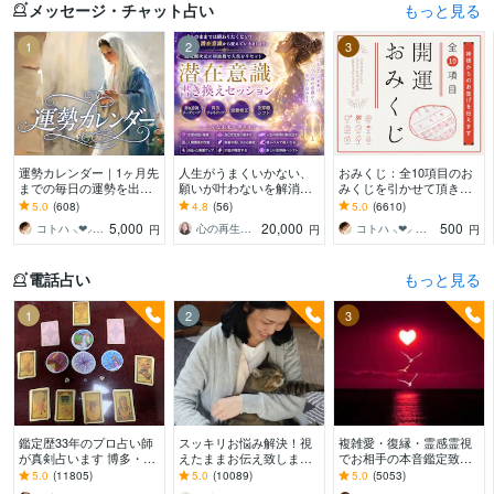
メッセージ・チャット占い
もっと見る
1
2
3
運勢カレンダー｜1ヶ月先
人生がうまくいかない、
おみくじ：全10項目のお
までの毎日の運勢を出し
願いが叶わないを解消し
みくじを引かせて頂きま
ます 30日×500字のおよそ
ます 現実を変えるために
す ㊙あなた様がこの先ど
5.0
(608)
4.8
(56)
5.0
(6610)
1万5千文字で細かく詳細
努力したのに、自力では
う進むかの道しるべにな
5,000
20,000
500
コトハ ⸜❤︎⸝ 新サービス提供開始✨️
心の再生セラピスト YASUKO
コトハ ⸜❤︎⸝ 新サービス提供開始✨️
円
円
円
に記します
もう無理と感じている
さってください！
電話占い
もっと見る
1
2
3
鑑定歴33年のプロ占い師
スッキリお悩み解決！視
複雑愛・復縁・霊感霊視
が真剣占います 博多・廓
えたままお伝え致します
でお相手の本音鑑定致し
屋の純血統占い祈願師
恋愛、結婚、人間関係、
ます 降りて来た言葉をそ
5.0
(11805)
5.0
(10089)
5.0
(5053)
雷鳥
仕事、人生、ペットの気
のままお伝えします。