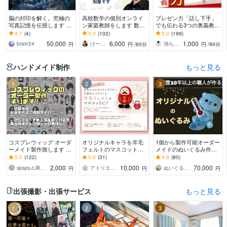
脳の封印を解く。究極の
高校数学の個別オンライ
プレゼン力「話し下手」
写真記憶を伝授します 勝
ン家庭教師をします 数学
でも伝わる3つの奥義教え
利 逆転 受験 経営 スキル
が楽しくなる体験を！
ます プレゼン賞100人中1
4.7
(4)
5.0
(102)
5.0
(199)
鑑定 再生 マインド
（体験授業として初回割
位の【話し方】ロジカル
50,000
6,000
1,000
brain24
けーさくの数学教室
池ちゃん先生｜話し方×自分発見コーチ｜
円
円
/60分
円
/90分
引中です）
会話・スピーチ術
ハンドメイド制作
もっと見る
1
2
3
コスプレウィッグ オーダ
オリジナルキャラを羊毛
1個から製作可能オーダー
ーメイド製作致します お
フェルトのマスコットに
メイドのぬいぐるみ作れ
見積もりご依頼24時間お
します 写真や画像、手書
ます 縫製歴10年以上の職
5.0
(122)
5.0
(31)
4.9
(80)
気軽に◎ドールウィッグ
きのイラストからお作り
人が、あなたの推しぬい
2,000
10,000
70,000
spsps⚠️満枠の場合でも対応可⭕️
アトリエクラウン
ぬいぐるみ工房マイぬいデザイン
円
円
円
も相談可◎
します☆
を作るお手伝い！
出張撮影・出張サービス
もっと見る
1
2
3