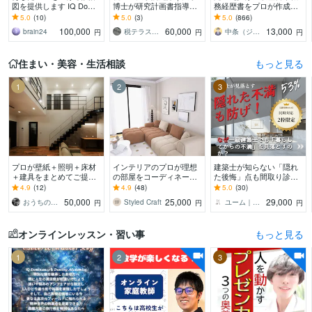
図を提供します IQ Domin
博士が研究計画書指導し
務経歴書をプロが作成し
ance 圧倒的なアップグレ
ます 初心者OK！会計事
ます ゼロから作成代行/ポ
5.0
(10)
5.0
(3)
5.0
(866)
ードで人生変革
務所経験不要でも合格へ
イント解説付 総販売実
100,000
60,000
13,000
brain24
税テラス＠研究計画書修士論文添削のプロ
中条（ジョインキャリアオフィス）
円
円
円
導く添削指
績2000件突破
住まい・美容・生活相談
もっと見る
1
2
3
プロが壁紙＋照明＋床材
インテリアのプロが理想
建築士が知らない「隠れ
＋建具をまとめてご提案
の部屋をコーディネート
た後悔」点も間取り診断
します 一級建築士が床
します 現役インテリアコ
します 施主が言えなかっ
4.9
(12)
4.9
(48)
5.0
(30)
材・壁紙・建具・照明選
ーディネーターが3Dパー
た不満の53%解消！10期
50,000
25,000
29,000
おうちのアドバイザー ｉｕ建築企画
Styled Craft
ユーム｜注文住宅の施主＆プロ双方コンサル
円
円
円
びを品番・価格つきで提
ス付きで提案します
目のプロが動画解説
案
オンラインレッスン・習い事
もっと見る
1
2
3