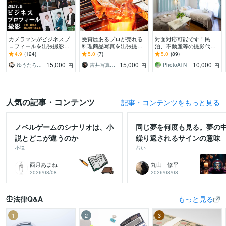
カメラマンがビジネスプ
受賞歴あるプロが売れる
対面対応可能です！民
ロフィールを出張撮影し
料理商品写真を出張撮影
泊、不動産等の撮影代行
ます 第一印象を変えて、
します 年間200件超の撮
致します 超広角レンズ使
4.9
(124)
5.0
(7)
5.0
(89)
クライアントから選ばれ
影実績。売上に直結する
用＆全画像データ納品
15,000
15,000
10,000
ゆうたろう｜選ばれる顔を仕立てる専門家
吉井写真事務所
PhotoATN
円
円
円
る写真をご提案
高品質な一枚を届け!
人気の記事・コンテンツ
記事・コンテンツをもっと見る
ノベルゲームのシナリオは、小
同じ夢を何度も見る。夢の
説とどこが違うのか
繰り返されるサインの意味
小説
占い
西月あまね
丸山 修平
2026/08/08
2026/08/08
法律Q&A
もっと見る
1
2
3