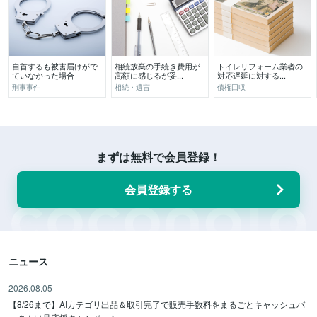
自首するも被害届けがで
相続放棄の手続き費用が
トイレリフォーム業者の
ていなかった場合
高額に感じるが妥...
対応遅延に対する...
刑事事件
相続・遺言
債権回収
まずは無料で会員登録！
会員登録する
ニュース
2026.08.05
【8/26まで】AIカテゴリ出品＆取引完了で販売手数料をまるごとキャッシュバ