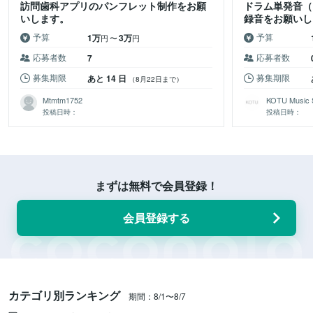
訪問歯科アプリのパンフレット制作をお願
ドラム単発音（
いします。
録音をお願いし
数台持参歓迎】
予算
予算
1万
3万
円
〜
円
応募者数
応募者数
7
募集期限
募集期限
あと 14 日
（8月22日まで）
Mtmtm1752
KOTU Music 
投稿日時：
投稿日時：
まずは無料で会員登録！
会員登録する
カテゴリ別ランキング
期間：8/1〜8/7