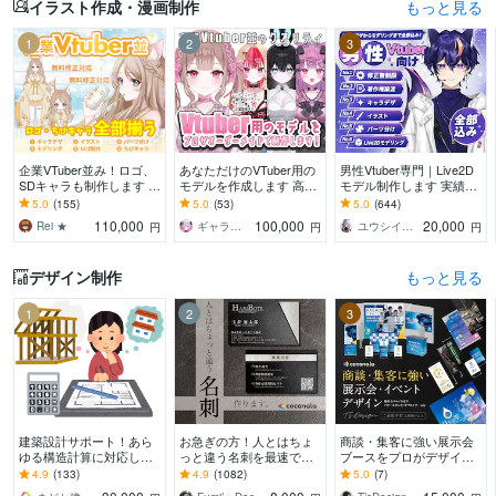
イラスト作成・漫画制作
もっと見る
1
2
3
企業VTuber並み！ロゴ、
あなただけのVTuber用の
男性Vtuber専門｜Live2D
SDキャラも制作します デ
モデルを作成します 高ク
モデル制作します 実績17
ビュー徹底サポート！満
オリティな自分だけのモ
00件以上｜全工程対応・
5.0
(155)
5.0
(53)
5.0
(644)
足いくまで修正無制限、
デルを作成させていただ
著作権譲渡込｜初心者も
110,000
100,000
20,000
Rei ★
ギャラクシー 伊藤
ユウシイ＠Vtuber制作
円
円
円
著作権譲渡
きます！
安心
デザイン制作
もっと見る
1
2
3
建築設計サポート！あら
お急ぎの方！人とはちょ
商談・集客に強い展示会
ゆる構造計算に対応しま
っと違う名刺を最速で作
ブースをプロがデザイン
す 構造設計・構造計算に
ります あなただけのオリ
します 初出展でも安
4.9
(133)
4.9
(1082)
5.0
(7)
関すること何でもご依頼
ジナル名刺を！翌日まで
心！“選ばれるブース”を