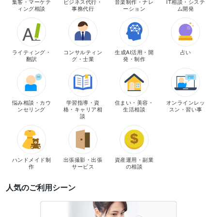
集客・マーケテ
ビジネス代行・
音楽制作・ナレ
IT相談・システ
ィング相談
事務代行
ーション
ム開発
ライティング・
コンサルティン
生成AI活用・開
占い
翻訳
グ・士業
発・制作
悩み相談・カウ
学習指導・資
住まい・美容・
オンラインレッ
ンセリング
格・キャリア相
生活相談
スン・習い事
談
ハンドメイド制
出張撮影・出張
資産運用・副業
作
サービス
の相談
人気のご利用シーン