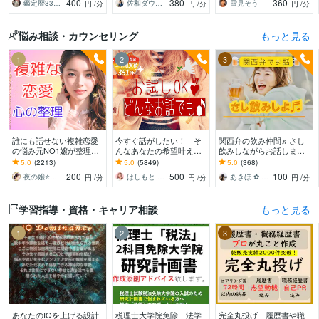
400
380
360
鑑定歴33年のプロ占い師 雷鳥
佐和ダウジング＆スピリットメンター
雪見そう
円
/分
円
/分
円
/分
持ち等◎祈願付き
悩み相談・カウンセリング
もっと見る
1
2
3
誰にも話せない複雑恋愛
今すぐ話がしたい！ そ
関西弁の飲み仲間♬さし
の悩み元NO1嬢が整理し
んなあなたの希望叶えま
飲みしながらお話します
ます 夜職女性への恋・夜
す 今日あったことから深
何となく話したい✨酔っ
5.0
(2213)
5.0
(5849)
5.0
(368)
職恋愛・不倫・片思い・
刻な悩みまで☆何でも打
た時のいい気分のまま⭐︎お
200
500
100
夜の嬢⭐月島みと｜複雑恋愛カウンセラー
はしもと ゆっこ♡救急こころの相談室
あきほ ✿ 元気を届ける関西女子✨
円
/分
円
/分
円
/分
年の差・遠距離・失恋
ち明けてください。
話しましょう
学習指導・資格・キャリア相談
もっと見る
1
2
3
あなたのIQを上げる設計
税理士大学院免除｜法学
完全丸投げ 履歴書や職