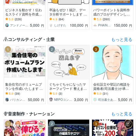
ビジネスを動かす！伝わ
卒論もぜひ！統計、デー
パワーポイントを資料作
るスライド資料を作成し
タ分析サポートします 卒
成のプロがデザインしま
ます 営業資料・プレゼン
論お困りの方！絶対卒業
す 大手企業様との取引実
5.0
(226)
4.9
(64)
5.0
(260)
資料・企画書・セミナー
したい！締切ギリギリで
績多数！ビジネスの背中
5,000
100,000
150,000
アンドノーツ｜スライドデザイナー
しげすた
PHAINO DESIGN
円
円
円
資料のパワポ作成
も対応
を押せるデザインを
コンサルティング・士業
もっと見る
1
2
3
集合住宅のボリュームプ
ぐちゃぐちゃになったマ
会社設立や登記の相談を
ランを作成いたします ～
ネーフォワード 整えます
資格者(司法書士)が承り
その土地に最適なプラン
マネーフォワードが使い
ます ひとつの案件につ
5.0
(39)
5.0
(3)
5.0
(31)
をお届け～
こなせない！を終わらせ
き、回数無制限で問合せ
50,000
3,000
5,000
バリカン（ナカガワ）
NBPOコンサルティング
司法書士あきやま事務所
円
円
円
ましょう。
が可能です
音楽制作・ナレーション
もっと見る
1
2
3