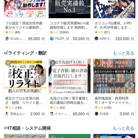
プロ認定！現役女性作曲
ココナラ販売実績No.1⭐︎楽
オリコン1位獲得。J-PO
家がオリジナル曲制作し
曲制作致します 商用利用
P、K-POP作曲します メ
ます ☆丸投げOK！☆商
OK♫ リピーター多数の楽
ジャーレーベル同様、完
5.0
(86)
5.0
(2360)
4.9
(61)
業クオリティ☆作詞・作
曲制作サービスです
全プロクオリティで製作
65,000
50,000
220,000
Studio☆BooBee
TNJZP_MUSIC
ABM SOUND
円
円
円
曲・編曲まで対応
します。
ライティング・翻訳
もっと見る
1
2
3
校正のプロが文章の校
丸投げもOK！電子書籍と
著作権譲渡・商用利用
正・校閲、リライト提案
紙の書籍の同時出版をし
可！オーダーメイド小説
をします 紙媒体実績9年
ます １つの原稿から電子
書きます 小説、シナリ
5.0
(184)
5.0
(50)
4.9
(133)
の校正者/安心価格・高品
書籍と紙の書籍（POD出
オ、リライト、記事作
2,000
65,000
3,000
重橋あおい
ナガーノ＠アフィリエイト歴19年目
冬場蚕
円
円
円
質/小説・同人誌も！
版）を代行します
成。純文学からラノベま
で！
IT相談・システム開発
もっと見る