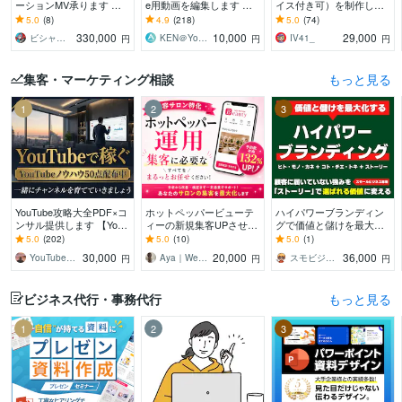
ーションMV承ります 楽
e用動画を編集します 【1
イス付き可）を制作しま
曲の魅力と作品性を引き
0,000円でクオリティの高
す スタッフはプロのアニ
5.0
(8)
4.9
(218)
5.0
(74)
出すアニメーションMVを
い動画】作成します！
メーターと漫画家！ 脚
330,000
10,000
29,000
ビシャモンベイベー
KEN＠YouTube運用代行
IV41_
円
円
円
制作します
本もご用意できます
集客・マーケティング相談
もっと見る
1
2
3
YouTube攻略大全PDF×コ
ホットペッパービューテ
ハイパワーブランディン
ンサル提供します 【YouT
ィーの新規集客UPさせま
グで価値と儲けを最大化
ube攻略PDF】とコンサル
す “掲載しているだけ”の
します 顧客に届いていな
5.0
(202)
5.0
(10)
5.0
(1)
であなたのCHを伸ばす
ホットペッパー、卒業し
い強みを「ストーリー」
30,000
20,000
36,000
YouTubeマーケティング大関
Aya｜Webマーケッター
スモビジ大学長｜てらもと さとし
円
円
円
ませんか？
で選ばれる価値に変える
ビジネス代行・事務代行
もっと見る
1
2
3