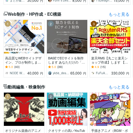
30,000
8,000
15,000
まどか建築設計
Fumi’ｓDesign
T’sDesign（ティーズデザイン）
円
円
円
ください。
にデザイン作成します！
形にします
Web制作・HP作成・EC構築
もっと見る
1
2
3
高品質なWEBサイトデザ
BASEでECサイトを制作
楽天RMS【丸ごと楽天シ
イン、プロが制作します
します あなただけの「世
ョップ作成】します 【受
ヒアリング重視★イメー
界観」をストアで表現し
賞店など実績400店舗以
5.0
(43)
5.0
(39)
4.9
(15)
ジ通りのWebサイトデザ
ます！
上】現役デザイナーが作
40,000
65,000
330,000
NODE WORKS
yk56_design
FuFuA（フウフ・エー）
円
円
円
イン制作します
成します！
動画編集・映像制作
もっと見る
1
2
3
オリジナル楽曲のアニメ
クオリティの高いYouTub
手描きアニメ（BGM・ボ