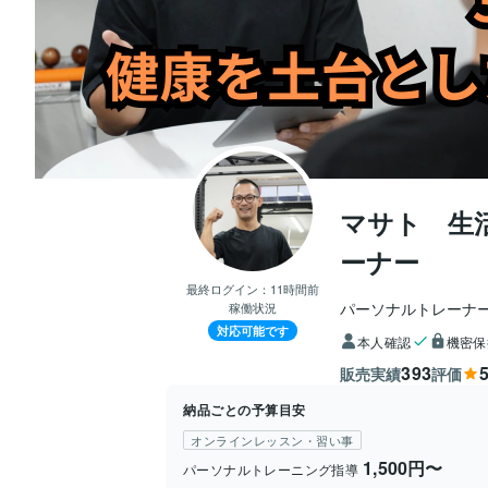
マサト 生
ーナー
最終ログイン：
11時間前
パーソナルトレーナー
稼働状況
対応可能です
本人確認
機密保
393
5
販売実績
評価
納品ごとの予算目安
オンラインレッスン・習い事
1,500円〜
パーソナルトレーニング指導