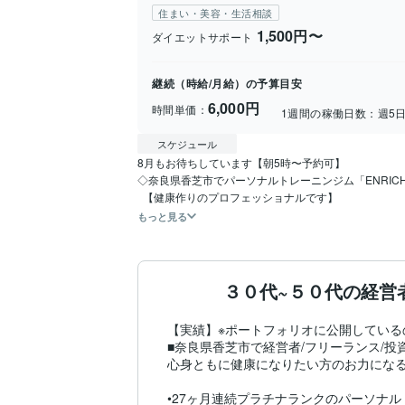
住まい・美容・生活相談
1,500円〜
ダイエットサポート
継続（時給/月給）の予算目安
6,000円
時間単価：
1週間の稼働日数：
週5
スケジュール
8月もお待ちしています【朝5時〜予約可】

◇奈良県香芝市でパーソナルトレーニンジム「ENRICH
  【健康作りのプロフェッショナルです】
もっと見る
３０代~５０代の経営
【実績】※ポートフォリオに公開している
■奈良県香芝市で経営者/フリーランス/
心身ともに健康になりたい方のお力になる
•27ヶ月連続プラチナランクのパーソナル