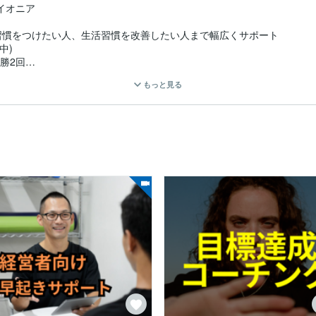
オニア

慣をつけたい人、生活習慣を改善したい人まで幅広くサポート

)

勝2回

もっと見る
社【ビーレジェンドジム】の元パーソナルトレーナー

トレーナー

トレーナー



マーケティング、車コーティング、Web制作、飲食、NFT関連）、外


ポール、オーストラリア、フィリピン、スイス）在住の方と指導実績あ