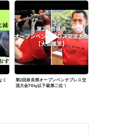
なく
第2回奈良県オープンベンチプレス交
流大会70㎏以下級第二位！