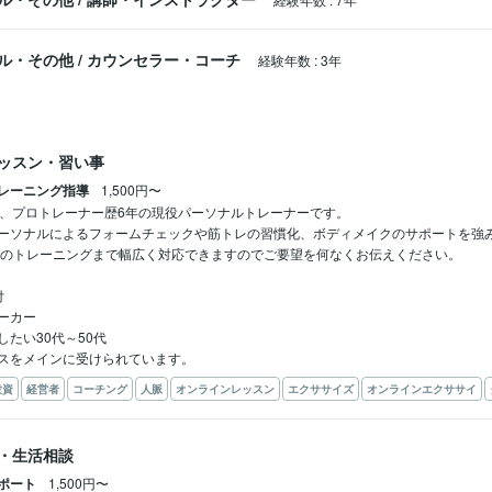
ル・その他
/
カウンセラー・コーチ
経験年数
:
3年
ッスン・習い事
レーニング指導
1,500円〜
年、プロトレーナー歴6年の現役パーソナルトレーナーです。

ーソナルによるフォームチェックや筋トレの習慣化、ボディメイクのサポートを強み
でのトレーニングまで幅広く対応できますのでご要望を何なくお伝えください。



ーカー

たい30代～50代

スをメインに受けられています。
投資
経営者
コーチング
人脈
オンラインレッスン
エクササイズ
オンラインエクササイ
・生活相談
ポート
1,500円〜