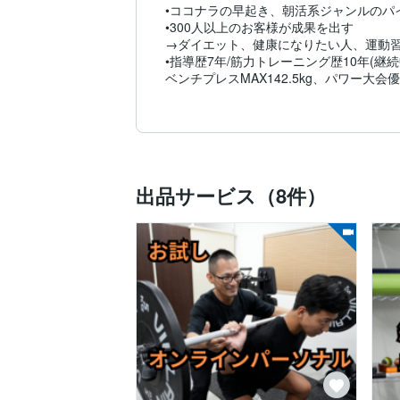
•ココナラの早起き、朝活系ジャンルのパイ
•300人以上のお客様が成果を出す

→ダイエット、健康になりたい人、運動習
•指導歴7年/筋力トレーニング歴10年(継続中
ベンチプレスMAX142.5kg、パワー大会優
•筋トレを学ぶため4度アメリカへ

•ボディビル大会出場経験あり。

•奈良県大和高田市の大手サプリメント会
●資格

・中京大スポーツ健康科学科　学士

出品サービス（8件）
・全米エクササイズ協会認定　パーソナル
・睡眠健康指導士

・日本コアコンディショニング協会認定　
・健康経営アドバイザー

・日本ストレッチング協会認定トレーナー
その他、複数資格保持

【お客様例】

・エンジェル投資家、経営者（イラスト、
クター、歯科医の健康作りをサポート中。
海外（テキサス、香港、バンコク、シンガ