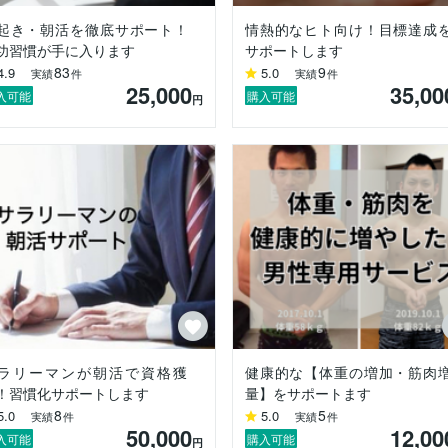
起き・朝活を徹底サポート！
情熱的なヒト向け！目標達成
めの食事/筋トレ/習慣化のサポート

功習慣が手に入ります
サポートします
クライアントを導く（自らにもコーチを付けています）

83
9
4.9
5.0
実績
件
実績
件
25,000
35,00
入可能
購入可能
円
ること」。そのためには、食事・睡眠・運動・思考のすべてが必要。朝
し幸せなコミュニティを広げていく」

い。即レス対応します！！

）は、

安」「腰痛・肩こりがある」方に向けた、

ラリーマンが朝活で資格獲
健康的な【体重の増加・筋肉
ニングを組み合わせたダイエット・姿勢改善専門パーソナルジムです。
！習慣化サポートします
量】をサポートます
8
5
5.0
5.0
実績
件
実績
件
50,000
12,00
入可能
購入可能
円