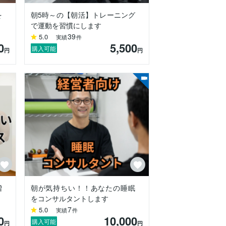
を
朝5時～の【朝活】トレーニング
で運動を習慣にします
39
5.0
実績
件
0
5,500
購入可能
円
円
活ができる人々を増やして、心身共に健康
増
朝が気持ちい！！あなたの睡眠
をコンサルタントします
7
5.0
実績
件
0
10,000
購入可能
円
円