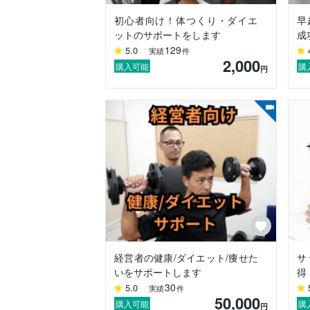
✅強み

初心者向け！体つくり・ダイエ
早
•生活習慣全般でパフォーマンスを高めるた
ットのサポートをします
成
•コーチング技術を活かし、目標達成へと
129
5.0
実績
件
2,000
その他

購入可能
購
円
•読書家

•朝活継続11年目（４時半起き）

～なぜ朝活？～

朝活とは「朝から活力あふれる状態であ
な人々を溢れさせたいです！

◯ミッション

「縁ある全ての人を心身共に健康な状態に
まずはお気軽にメッセージでご相談くださ
ENRICH GYM 香芝（エンリッチジム香芝
40代・50代で「痩せにくい」「運動が不
経営者の健康/ダイエット/痩せた
サ
タイ古式マッサージとパーソナルトレー
いをサポートします
得
30
5.0
実績
件
50,000
購入可能
購
円