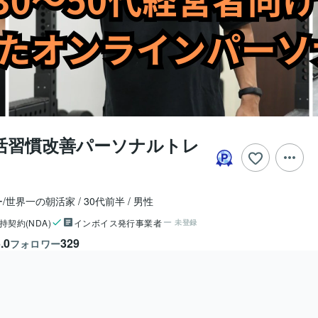
活習慣改善パーソナルトレ
/世界一の朝活家
30代前半
男性
持契約(NDA)
インボイス発行事業者
未登録
.0
329
フォロワー