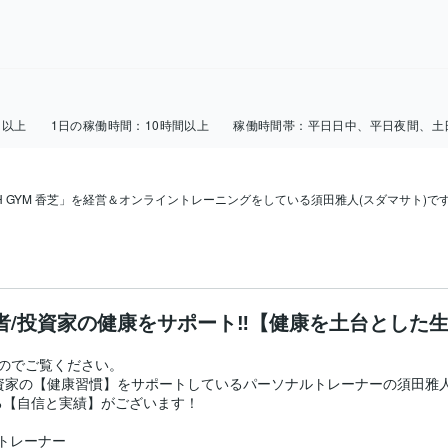
日以上
1日の稼働時間：
10時間以上
稼働時間帯：
平日日中、平日夜間、土
 GYM 香芝」を経営＆オンライントレーニングをしている須田雅人(スダマサト)です
者/投資家の健康をサポート‼️【健康を土台とした
のでご覧ください。

投資家の【健康習慣】をサポートしているパーソナルトレーナーの須田雅人
【自信と実績】がございます！

トレーナー
