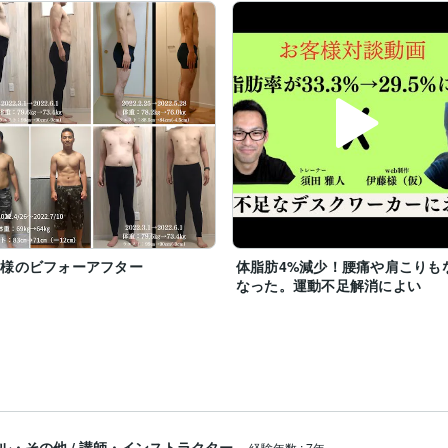
客様のビフォーアフター
体脂肪4%減少！腰痛や肩こりも
なった。運動不足解消によい
ル・その他
/
講師・インストラクター
経験年数
:
7年