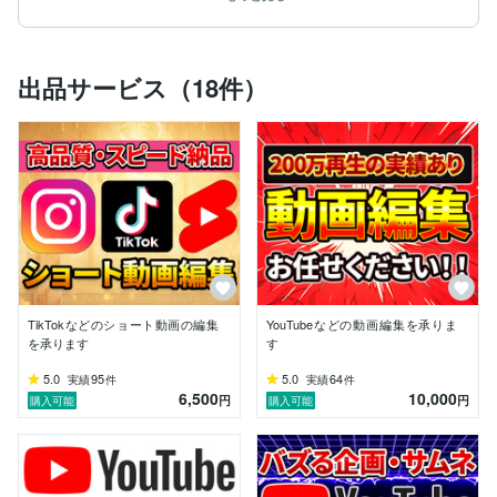
【実績・経歴】

ゲーム実況チャンネル：登録者3.4万人／総再生2,000万
回

出品サービス（18件）
ゆっくり解説チャンネル：登録者1,000人／総再生56万
回

エンタメグループチャンネル（休止中）：登録者2.0万
人／総再生670万回

切り抜きチャンネル①：登録者1.0万人／総再生2,100万
回

切り抜きチャンネル②：登録者5,000人／総再生710万
回

切り抜きチャンネル③：登録者1,000人／総再生300万
回

累計再生数は5,000万回以上。

TikTokなどのショート動画の編集
YouTubeなどの動画編集を承りま
アルゴリズムの変化やトレンドの分析を通して、

を承ります
す
“バズる構成”と“継続的に伸びる戦略”の両方を体系化し
ています。

5.0
95
5.0
64
実績
件
実績
件
6,500
10,000
円
円
購入可能
購入可能
【得意分野】

ビジネス／ゆっくり／ゲーム実況／切り抜き／エンタメ
／整体／Vtuber など
