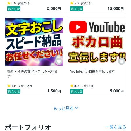
5.0
28
5.0
4
実績
件
実績
件
5,000
15,000
円
円
購入可能
購入可能
動画・音声の文字おこしを承りま
YouTubeボカロ曲を宣伝します
す
4.9
128
5.0
19
実績
件
実績
件
1,500
5,000
円
円
購入可能
購入可能
もっと見る
ポートフォリオ
一覧を見る