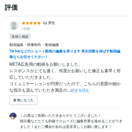
評価
by 男性
1日前
見積り相談
動画編集・映像制作
>
動画編集
TikTokなどのショート動画の編集を承ります 再生回数を伸ばす動画編
集ならお任せください！
META広告用の動画をお願いしました。

レスポンスがとても速く、何度かお願いした修正も素早く対
応していただきました。

コミュニケーションが円滑だったので、こちらの意図や細か
な指示も汲んでいただき満足の...
続きを読む
参考になった
この度はご依頼いただきありがとうございました！

指示書などとても的確でスムーズに編集作業を進めることができ
ました！またご機会があれば是非宜しくお願い致します！