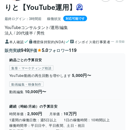
りと【YouTube運用】
最終ログイン：
3時間前
稼働状況
対応可能です
YouTubeコンサルタント/運用/編集
法人
20代後半
男性
本人確認
機密保持契約(NDA)
インボイス発行事業者
未登録
949
5.0
119
販売実績
評価
フォロワー
納品ごとの予算目安
集客・マーケティング相談
5,000円〜
YouTube動画の再生回数を増やします
動画編集・映像制作
10,000円〜
動画編集
継続（時給/月給）の予算目安
2,500円
10万円
時間単価：
月単価：
1週間の稼働日数：
週5日以上
1日の稼働時間：
10時間以上
稼働時間帯：
平日日中、平日夜間、土日・祝日