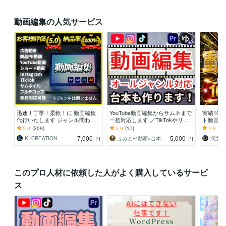
動画編集の人気サービス
迅速！丁寧！柔軟！に 動画編集
YouTube動画編集からサムネまで
実績10
代行いたします ジャンル問わ
一括対応します ／TikTokやリー
ト動画編集
ず、そのイメージを完全動画化！
ルも対応！企画から編集まで徹底
rts・T
5.0
(259)
5.0
(17)
4.9
(28
サポート！
7,000
5,000
K_CREATION
ふみと＠動画×台本
潤之介
円
円
このプロ人材に依頼した人がよく購入しているサービ
ス