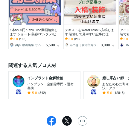
1本5500円〜YouTube動画編集し
テキストをWordPressへ入稿しま
アイドル
ます ショート/美容/エンタメ/ビジ
す 装飾して見やすい記事に仕上
装でも製
ネス/対談なんでもOK！
げ｜面倒な作業はおまかせくださ
デザイン
5.0
(183)
5.0
(23)
5.0
(22
い
対応いた
5,500
3,000
yuyu 動画編集 サムネ制作
みつき｜在宅主婦ライター
DAIS
円
円
関連する人気プロ人材
インプラント全解除創...
癒し系占い師 まるタ
インプラント全解除専門 × 運命
あなたの心に寄り添
書換
決ドクター
5.0
(342)
5.0
(12818)