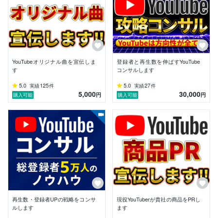
多ジャンルで チャンネル登録・再生数アップの実績 が
あります。

本質はどのジャンルでも同じ——「伸びる導線」を作る
ことです。

【ポリシー】

YouTubeオリジナル曲を宣伝しま
登録者と再生数を伸ばすYouTube
ココナラでご依頼いただいた方には、

す
コンサルします
“頼んでよかった”と思ってもらえる丁寧さとスピード感
5.0
125
5.0
27
実績
件
実績
件
を大切にしています。

5,000
30,000
円
円
購入可能
購入可能
質問・相談だけでも大歓迎です！

お気軽にメッセージでご連絡ください。
再生数・登録者UPの戦略をコンサ
現役YouTuberが貴社の商品をPRし
ルします
ます