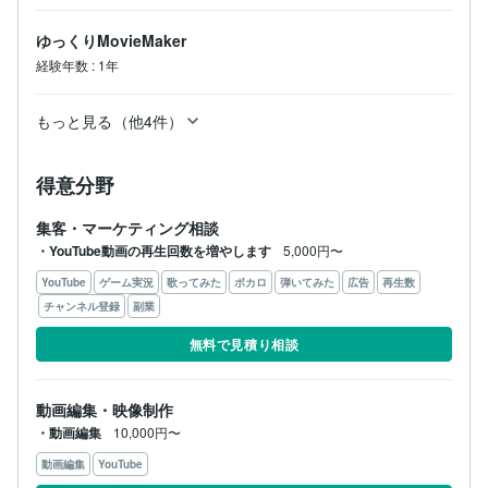
ゆっくりMovieMaker
経験年数
:
1年
もっと見る（他4件）
得意分野
集客・マーケティング相談
・YouTube動画の再生回数を増やします
5,000円〜
YouTube
ゲーム実況
歌ってみた
ボカロ
弾いてみた
広告
再生数
チャンネル登録
副業
無料で見積り相談
動画編集・映像制作
・動画編集
10,000円〜
動画編集
YouTube