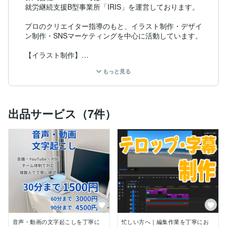
就労継続支援B型事業所「IRIS」を運営しております。

プロのクリエイター指導のもと、イラスト制作・デザイ
ン制作・SNSマーケティングを中心に活動しています。

【イラスト制作】

・企業キャラクター制作

もっと見る
・オリジナルキャラクター制作

・デフォルメ（SD）イラスト

・Vtuberキャラクター制作

・LINEスタンプ制作

出品サービス（7件）
【デザイン制作】

・名刺デザイン

・広告デザイン

・ロゴデザイン

【SNSマーケティング】

・Instagram運用代行

・TikTok運用代行

「伝わりやすさ」「使いやすさ」「目的に合った表現」
を大切に、一つひとつ丁寧な制作・対応を心がけていま
音声・動画の文字起こしを丁寧に
忙しい方へ｜編集作業を丁寧にお