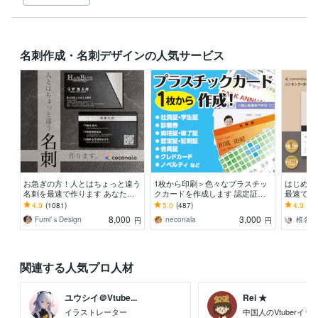
名刺作成・名刺デザインの人気サービス
お急ぎの方！人とはちょっと違う
1枚から印刷＞色々なプラスチッ
はじめて
名刺を最速で作ります あなただ
クカードを作成します 認定証・
最速でサ
けのオリジナル名刺を！翌日まで
学生証・社員証・クレドなどクレ
イン実績
4.9
(1081)
5.0
(487)
4.9
(11
にデザイン作成します！
カサイズのカードに印刷
デザイン
8,000
3,000
Fumi’ｓDesign
neconala
椎名 
円
円
関連する人気プロ人材
ユウシイ＠Vtube...
Rei ★
イラストレーター
中国人のVtuberイ