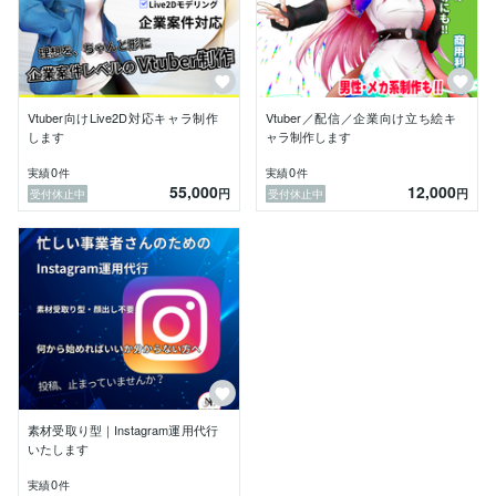
Vtuber向けLive2D対応キャラ制作
Vtuber／配信／企業向け立ち絵キ
します
ャラ制作します
0
0
実績
件
実績
件
55,000
12,000
円
円
受付休止中
受付休止中
素材受取り型｜Instagram運用代行
いたします
0
実績
件