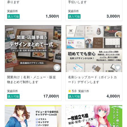
す。

承ります
手伝いします
チーム体制を活かし、必要に応じて複数人で確認を行い
0
0
実績
件
実績
件
1,500
3,000
ながら、品質向上に努めています。

円
円
購入可能
購入可能
まだ実績は多くありませんが

その分ご要望を丁寧にヒアリングし、柔軟かつ誠実な対
応を大切にしております。

「こんなイメージで作りたい」

「まだ内容が固まっていない」

そのような段階からでもお気軽にご相談ください。

企業様・個人様どちらも対応可能です。

開業向け｜名刺・メニュー・販促
名刺ショップカード（ポイントカ
ご相談・お見積りのみでも歓迎しております。

物まとめて制作します
ード）デザインします
どうぞよろしくお願いいたします。
0
5.0
1
実績
件
実績
件
17,000
4,000
円
円
購入可能
購入可能