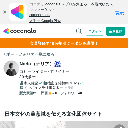
会員登録で10％割引クーポンを獲得！
ポートフォリオ一覧に戻る
Naria（ナリア）
コピーライター×デザイナー
30代前半
本人確認
機密保持契約(NDA)
インボイス発行事業者
未登録
販売実績
29
評価
5.0
フォロワー
40
日本文化の美意識を伝える文化団体サイト