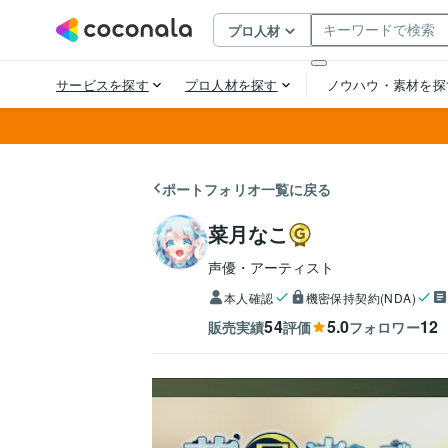
ポートフォリオ一覧に戻る
菜月なこ
声優・アーティスト
本人確認
機密保持契約(NDA)
54
5.0
12
販売実績
評価
フォロワー