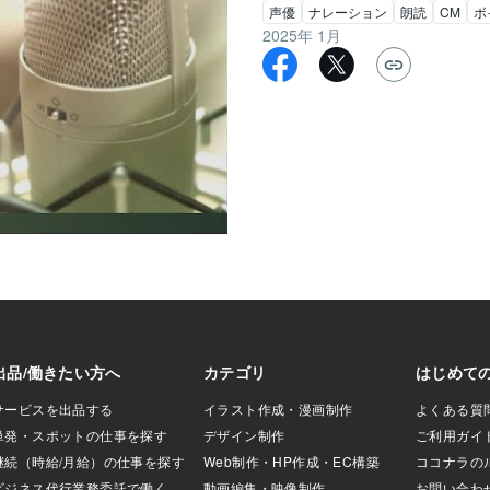
声優
ナレーション
朗読
CM
ボ
2025年 1月