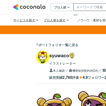
ポートフォリオ一覧に戻る
syuwaco
イラストレーター
本人確認
機密保持契約(NDA)
2,760
4.9
販売実績
評価
フォロワー