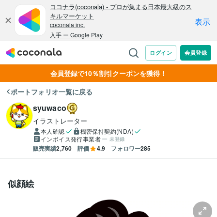
会員登録で10％割引クーポンを獲得！
ポートフォリオ一覧に戻る
syuwaco
イラストレーター
本人確認
機密保持契約(NDA)
インボイス発行事業者
未登録
販売実績
2,760
評価
4.9
フォロワー
285
似顔絵