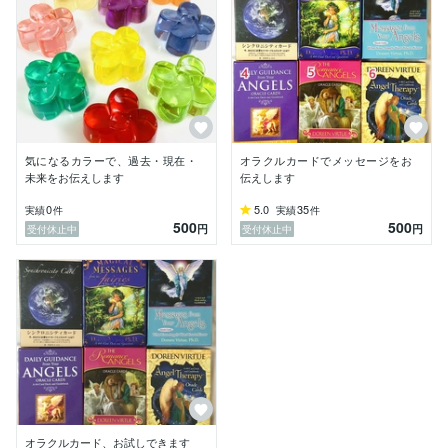
気になるカラーで、過去・現在・
オラクルカードでメッセージをお
未来をお伝えします
伝えします
0
5.0
35
実績
件
実績
件
500
500
円
円
受付休止中
受付休止中
オラクルカード、お試しできます