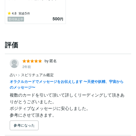
4.8
5
実績
件
500
円
受付休止中
評価
by 匿名
2年前
占い
>
スピリチュアル鑑定
オラクルカードでメッセージをお伝えします 〜天使や妖精、宇宙から
のメッセージ〜
複数のカードを引いて頂いて詳しくリーディングして頂きあ
りがとうございました。

ポジティブなメッセージに安心しました。

参考にさせて頂きます。
参考になった