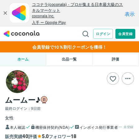
会員登録で10％割引クーポンを獲得！
ホーム
出品一覧
評価
ムームー♪
最終ログイン：
9日前
女性
本人確認
機密保持契約(NDA)
インボイス発行事業者
未登録
40
5.0
18
販売実績
評価
フォロワー