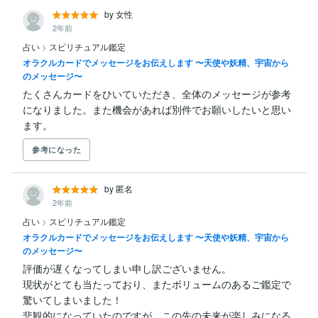
by 女性
2年前
占い
>
スピリチュアル鑑定
オラクルカードでメッセージをお伝えします 〜天使や妖精、宇宙から
のメッセージ〜
たくさんカードをひいていただき、全体のメッセージが参考
になりました。また機会があれば別件でお願いしたいと思い
ます。
参考になった
by 匿名
2年前
占い
>
スピリチュアル鑑定
オラクルカードでメッセージをお伝えします 〜天使や妖精、宇宙から
のメッセージ〜
評価が遅くなってしまい申し訳ございません。

現状がとても当たっており、またボリュームのあるご鑑定で
驚いてしまいました！

悲観的になっていたのですが、この先の未来が楽しみになる