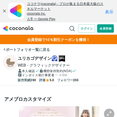
会員登録で10％割引クーポンを獲得！
ポートフォリオ一覧に戻る
ユリカゴデザイン
WEB・グラフィックデザイナー
本人確認
機密保持契約(NDA)
インボイス発行事業者
未登録
販売実績
290
評価
5.0
フォロワー
255
アメブロカスタマイズ