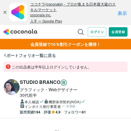
会員登録で10％割引クーポンを獲得！
ポートフォリオ一覧に戻る
この出品者は半年以上ログインしていません。
STUDIO BRANCO
グラフィック・Webデザイナー
30代前半
本人確認
機密保持契約(NDA)
インボイス発行事業者
未登録
販売実績
194
評価
4.9
フォロワー
61