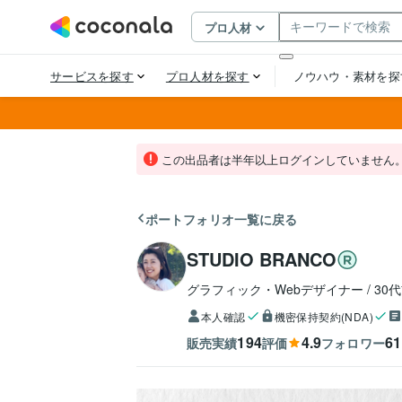
この出品者は半年以上ログインしていません
ポートフォリオ一覧に戻る
STUDIO BRANCO
グラフィック・Webデザイナー
30
本人確認
機密保持契約(NDA)
194
4.9
61
販売実績
評価
フォロワー