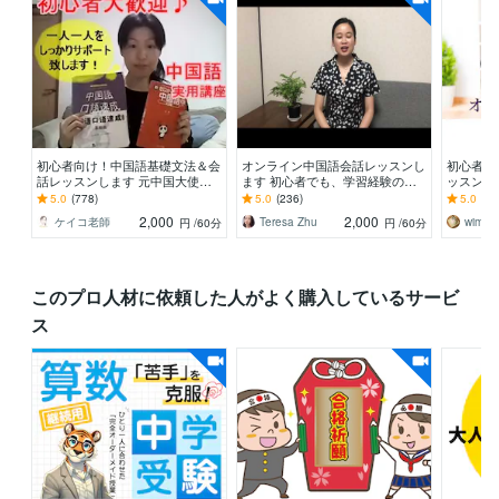
初心者向け！中国語基礎文法＆会
オンライン中国語会話レッスンし
初心者向
話レッスンします 元中国大使館
ます 初心者でも、学習経験のあ
ッスンを
職員による実用中国語講座
る方にも関わらず、楽しく話しま
ブ 100
5.0
(778)
5.0
(236)
5.0
(10
しょ。
分追加
2,000
2,000
ケイコ老師
Teresa Zhu
wimpyk
円
/60分
円
/60分
このプロ人材に依頼した人がよく購入しているサービ
ス