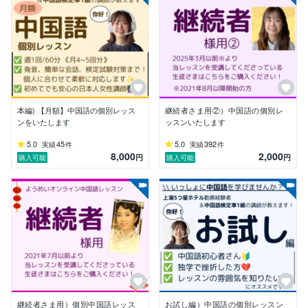
・日常や仕事でよく使う実践的な語彙の補足

・5つ星ホテル勤務や留学経験に基づいた、リアルな文
化や経験談

などを交え、単調になりがちな学習をより身近に、楽し
く続けられるよう柔軟に工夫をしていきます。

中国語検定準1級・HSK6級を保持する日本人講師だか
らこそ、日本人が「どこでつまずきやすいか」「どうす
れば綺麗な発音になるか」を分かりやすくお伝えできる
本編) 【月額】中国語の個別レッス
継続者さま用②）中国語の個別レ
のが強みです！

ンをいたします
ッスンいたします
我们一起学习中文吧！加油！

5.0
45
5.0
392
実績
件
実績
件
8,000
2,000
学无止境！（学習に終わりはありません。一緒に一歩ず
円
円
購入可能
購入可能
つ進みましょう！）

◆ レッスン内容

・「お試し体験レッスン」

中国語を1から勉強される方や、まずはレッスンの雰囲
気を知りたい方向け。

・「本編コース（月謝制）」

定期的な学習習慣をつけ、確実に上達を目指す方向けの
プランです（週1回60分 / 月4〜5回）。

継続者さま用）個別中国語レッス
お試し編）中国語の個別レッスン