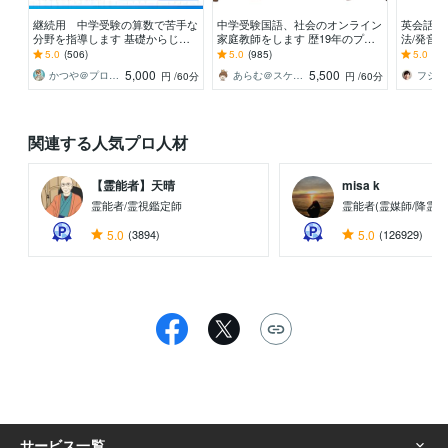
継続用 中学受験の算数で苦手な
中学受験国語、社会のオンライン
英会話レ
分野を指導します 基礎からじっ
家庭教師をします 歴19年のプロ
法/発音
くり指導し、苦手分野の克服のお
講師です！根っこの力を鍛えて実
応いたし
5.0
(506)
5.0
(985)
5.0
(31
手伝い【60分】
力アップへ！
5,000
5,500
かつや＠プロ家庭教師
あらむ＠スケジュール欄をご確認ください
フジワ
円
/60分
円
/60分
関連する人気プロ人材
【霊能者】天晴
misa k
霊能者/霊視鑑定師
霊能者(霊媒師/降霊術
5.0
(3894)
5.0
(126929)