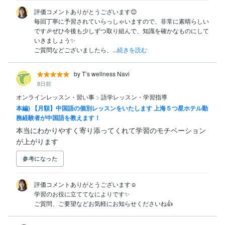
評価コメントありがとうございます😊

毎回丁寧に予習されていらっしゃいますので、非常に素晴らしい
です🎉ぜひ今後も少しずつ取り組んで、知識を確かなものにして
いきましょう✨️

ご質問などございましたら、...
続きを読む
by T’s wellness Navi
8日前
オンラインレッスン・習い事
>
語学レッスン・学習指導
本編) 【月額】中国語の個別レッスンをいたします 上海５つ星ホテル勤
務経験者が中国語を教えます！
本当にわかりやすく寄り添ってくれて学習のモチベーション
が上がります
参考になった
評価コメントありがとうございます☺️

学習のお役に立ててなによりです✨️

ご質問、ご要望などお気軽にお知らせくださいね👍