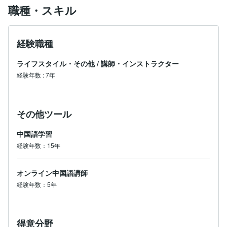
職種・スキル
これまで79名の方々へ個別レッスンを実施し、現在も
多くの生徒さまに中国語を教えています。

経験職種
【講師経験】

・市民向け中国語講座講師 (2013.04〜2013.07)

ライフスタイル・その他
/
講師・インストラクター
・対面個別中国語レッスン講師 (2018.04〜2020.02)

経験年数
:
7年
・オンライン中国語講師 (2019.04〜)

【講師資格】

・中国語検定準1級 (2024)

その他ツール
・HSK(汉语水平考试)6級 (2013)

中国語学習
経験年数：15年
オンライン中国語講師
経験年数：5年
得意分野