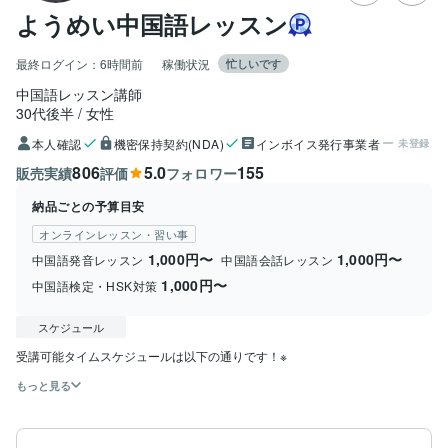
ようめい中国語レッスン
最終ログイン：
6時間前
稼働状況
忙しいです
中国語レッスン講師
30代後半
女性
本人確認
機密保持契約(NDA)
インボイス発行事業者
未登録
806
5.0
155
販売実績
評価
フォロワー
納品ごとの予算目安
オンラインレッスン・習い事
1,000円〜
1,000円〜
中国語発音レッスン
中国語会話レッスン
1,000円〜
中国語検定・HSK対策
スケジュール
受講可能タイムスケジュールは以下の通りです！※
もっと見る