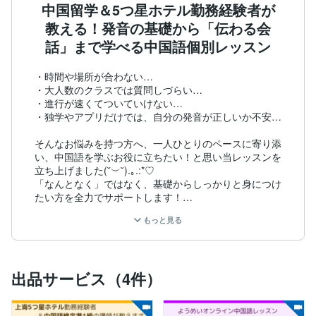
中国留学＆5つ星ホテル勤務経験者が
教える！発音の基礎から「伝わる会
話」まで学べる中国語個別レッスン
・時間や場所が合わない…

・大人数のクラスでは質問しづらい…

・進行が速くてついていけない…

・独学やアプリだけでは、自分の発音が正しいか不安…

そんなお悩みを持つ方へ、一人ひとりのペースに寄り添
い、中国語を学ぶお役に立ちたい！と思い当レッスンを
立ち上げました(˘︶˘).｡.:*♡

「なんとなく」ではなく、基礎からしっかりと身につけ
たい方を全力でサポートします！

もっと見る
◆ レッスンの特徴

当レッスンでは、中国語の最も重要な土台である「発音
（四声、母音、子音）」を徹底的にマスターすることか
出品サービス（4件）
ら始めます。

さらに、生徒さまの目的に応じて、
