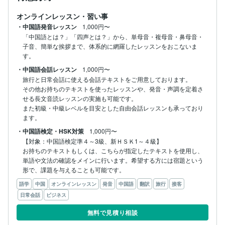
オンラインレッスン・習い事
・中国語発音レッスン
1,000円〜
「中国語とは？」「四声とは？」から、単母音・複母音・鼻母音・
子音、簡単な挨拶まで、体系的に網羅したレッスンをおこないま
す。
・中国語会話レッスン
1,000円〜
旅行と日常会話に使える会話テキストをご用意しております。

その他お持ちのテキストを使ったレッスンや、発音・声調を定着さ
せる長文音読レッスンの実施も可能です。

また初級・中級レベルを目安とした自由会話レッスンも承っており
ます。
・中国語検定・HSK対策
1,000円〜
【対象：中国語検定準４～3級、新ＨＳＫ1～４級】

お持ちのテキストもしくは、こちらが指定したテキストを使用し、
単語や文法の確認をメインに行います。希望する方には宿題という
形で、課題を与えることも可能です。
語学
中国
オンラインレッスン
発音
中国語
翻訳
旅行
接客
日常会話
ビジネス
無料で見積り相談