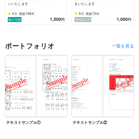
ンいたします
をいたします
発音徹底コース：基礎は習得済みで、発音を劇的に改善
5.0
159
5.0
73
実績
件
実績
件
したい方向け。

1,500
1,000
円
円
購入可能
受付休止中
実践会話コース：旅行・日常会話を学びたい方、語順や
発音のクセを見直して「ネイティブに伝わる中国語」を
目指す方向け。

ポートフォリオ
一覧を見る
試験対策コース：中国語検定準4級〜3級、HSK1〜4級
の合格を目指し、弱点を補強したい方向け。

※進行具合のご要望やご質問など、お気軽にご相談くだ
さいね♪

◆ 講師プロフィール

宮崎県宮崎市出身。大学で1から中国語を学び始め、在
学中に中国蘇州へ1年間留学。帰国後は市民向けの中国
語講座にて半年間講師を務めました。

大学卒業後は、中国上海にある5つ星ホテル（中国旅游
テキストサンプル①
テキストサンプル②
局認定）にて約2年間レセプションを経験。帰国後は地
元のホテルでインバウンド対応を行った後、台湾カフェ
のスタッフとして現地研修等にも参加しました。
