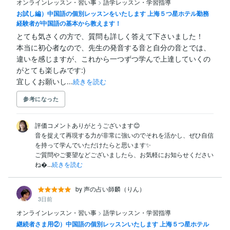
オンラインレッスン・習い事
>
語学レッスン・学習指導
お試し編）中国語の個別レッスンをいたします 上海５つ星ホテル勤務
経験者が中国語の基本から教えます！
とても気さくの方で、質問も詳しく答えて下さいました！

本当に初心者なので、先生の発音する音と自分の音とでは、
違いを感じますが、これから一つずつ学んで上達していくの
がとても楽しみです:)

宜しくお願いし...
続きを読む
参考になった
評価コメントありがとうございます😊

音を捉えて再現する力が非常に強いのでそれを活かし、ぜひ自信
を持って学んでいただけたらと思います✨️

ご質問やご要望などございましたら、お気軽にお知らせください
ね...
続きを読む
by 声の占い師麟（りん）
3日前
オンラインレッスン・習い事
>
語学レッスン・学習指導
継続者さま用②）中国語の個別レッスンいたします 上海５つ星ホテル