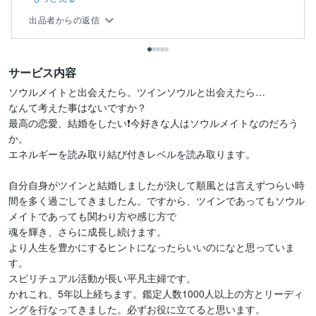
出品者からの返信
サービス内容
ソウルメイトと出会えたら。ツインソウルと出会えたら…

なんて考えた事はないですか？

最高の恋愛、結婚をしたい❗️今好きな人はソウルメイトなのだろう
か。

エネルギーを読み取り結び付きレベルを読み取ります。

自分自身がツインと結婚しましたが決して順風とは言えずつらい時
間を多く過ごしてきましたん。ですから、ツインであってもソウル
メイトであっても関わり方や感じ方で

魂を輝き、さらに成長し続けます。

より人生を豊かにするヒントになったらいいのになと思っていま
す。

スピリチュアル活動が長い平凡主婦です。

かれこれ、5年以上経ちます。鑑定人数1000人以上の方とリーディ
ングを行なってきました。必ずお役に立てると思います。