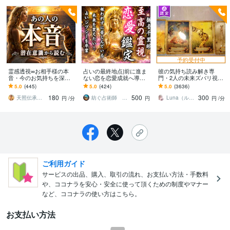
予約受付中
霊感透視∞お相手様の本
占いの最終地点|前に進ま
彼の気持ち読み解き専
音・今のお気持ちを深く
ない恋を恋愛成就へ導き
門・2人の未来ズバリ視ま
視ます アゲなしズバリ！
ます 彼の本音、不倫、復
す 今、動く？待つ？、あ
5.0
(445)
5.0
(424)
5.0
(3636)
前進の為、厳しい結果も
縁、出会い、結婚、ツイ
なたの対策を、素早くズ
180
500
300
正直にお伝えします
ンレイなど恋愛全般
バリ視ます
天照伝承鑑定師♡haru♡
紡ぐ占術師 宗馬【観音千里眼×呪術】
Luna（ルナ）・姫月ルナ
円
/分
円
円
/分
ご利用ガイド
サービスの出品、購入、取引の流れ、お支払い方法・手数料
や、ココナラを安心・安全に使って頂くための制度やマナー
など、ココナラの使い方はこちら。
お支払い方法