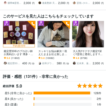
2,000
2,000
2,000
通…どんなお悩みもOK
の奥底を解明
縁・不倫・同性愛
優華✿霊視で導く癒やしの恋占い師
達眞塾師 天照 風龍
霊視×タロット思念伝達 恋愛成就 香理奈
円
円
円
このサービスを見た人はこちらもチェックしています
予約受付中
鑑定歴33年のプロ占い師
スッキリお悩み解決！視
大人気‼️サクサク鑑定‼️深
が真剣占います 博多・廓
えたままお伝え致します
く‼️霊視と透視します ‼️恋
屋の純血統占い祈願師
恋愛、結婚、人間関係、
愛、複雑な恋愛、仕事、
5.0
(11802)
5.0
(10082)
4.9
(3738)
雷鳥
仕事、人生、ペットの気
人間関係、人生相談/深層
400
380
2,000
持ち等◎祈願付き
霊視
鑑定歴33年のプロ占い師 雷鳥
佐和ダウジング＆スピリットメンター
近未来、遠未来を霊透視！！占い師 紗理奈
円
/分
円
/分
円
評価・感想（131件）- 非常に良かった
5.0
総合評価
星5 (非常に良かった)
128件
星4 (良かった)
2件
星3 (普通)
1件