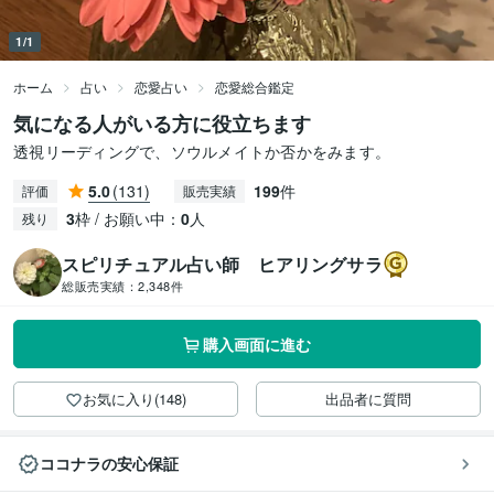
1/1
ホーム
占い
恋愛占い
恋愛総合鑑定
気になる人がいる方に役立ちます
透視リーディングで、ソウルメイトか否かをみます。
5.0
(131)
199
件
評価
販売実績
3
枠 / お願い中：
0
人
残り
スピリチュアル占い師 ヒアリングサラ
総販売実績：
2,348件
購入画面に進む
お気に入り(148)
出品者に質問
ココナラの安心保証