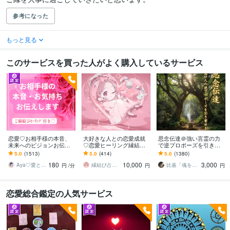
参考になった
もっと見る
このサービスを買った人がよく購入しているサービス
恋愛♡お相手様の本音、
大好きな人との恋愛成就
思念伝達＠強い言霊の力
未来へのビジョンお伝え
♡恋愛ヒーリング縁結び
で逆プロポーズを引き寄
します どんな関係でも細
します 縁結び、願望成就
せます 失恋が怖い方／コ
5.0
(1513)
5.0
(414)
5.0
(1380)
密にお伝えします✨ツイン
ブロック、エーテルコー
ミュ障の方／アプローチ
180
10,000
3,000
レイ ソウルメイト
ドカット等フル施術♡
が苦手な方の最善成就術
Aya♡愛と光のスピリチュアルガイド
縁結び占い師♡ぼつ美
比嘉「魂を揺さぶるユタ」
円
/分
円
円
恋愛総合鑑定の人気サービス