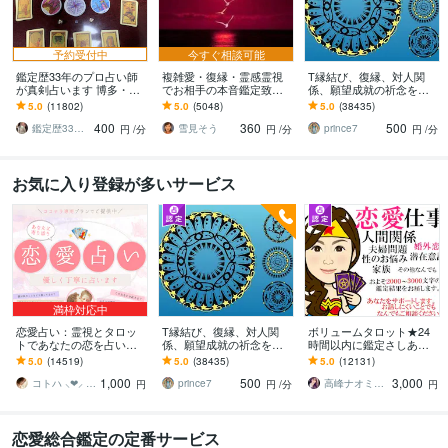
予約受付中
今すぐ相談可能
鑑定歴33年のプロ占い師
複雑愛・復縁・霊感霊視
T縁結び、復縁、対人関
が真剣占います 博多・廓
でお相手の本音鑑定致し
係、願望成就の祈念を承
屋の純血統占い祈願師
ます 降りて来た言葉をそ
ります 対象者の思いと状
5.0
(11802)
5.0
(5048)
5.0
(38435)
雷鳥
のままお伝えします。
況、対象者との対話、祈
400
360
500
念
鑑定歴33年のプロ占い師 雷鳥
雪見そう
prince7
円
/分
円
/分
円
/分
お気に入り登録が多いサービス
満枠対応中
恋愛占い：霊視とタロッ
T縁結び、復縁、対人関
ボリュームタロット★24
トであなたの恋を占いま
係、願望成就の祈念を承
時間以内に鑑定さしあげ
す 復縁・片想い・複雑
ります 対象者の思いと状
ます 3000文字以上の鑑定
5.0
(14519)
5.0
(38435)
5.0
(12131)
愛・夫婦問題…お悩みに
況、対象者との対話、祈
★希望者のみ一部カード
1,000
500
3,000
優しく寄り添います♡
念
開示サービスあり
コトハ ⸜❤︎⸝ 新サービス提供開始✨️
prince7
高峰ナオミ タロット占い師
円
円
/分
円
恋愛総合鑑定の定番サービス