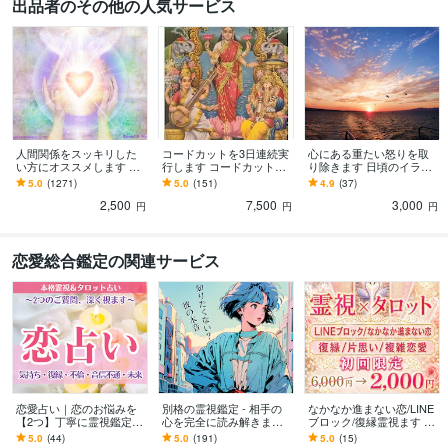
出品者のその他の人気サービス
人間関係をスッキリした
コードカットを3日連続実
心にある重たい怒りを取
い方にオススメします コ
行します コードカットス
り除きます 日頃のイライ
ードカットをする事によ
ペシャルバージョンで
ラやすっきりしない。を
5.0
(1271)
5.0
(151)
4.9
(37)
り対人関係をリセット、
す！
解決しませんか？
2,500
7,500
3,000
スッキリ！
円
円
円
恋愛総合鑑定の関連サービス
恋愛占い｜恋のお悩みを
別格の霊視鑑定 - 相手の
なかなか進まない恋/LINE
【2つ】丁寧に霊視鑑定し
心を完全に読み解きます
ブロック/復縁霊視ます 難
ます 相手の気持ち・未
【1500文字以上】隠され
しい状況でも恋愛成就へ
5.0
(44)
5.0
(191)
5.0
(15)
来・復縁・不倫・音信不
た真実を明らかにし、心
導く霊視 片想い・復