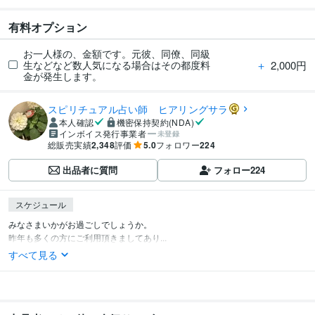
有料オプション
お一人様の、金額です。元彼、同僚、同級
＋
2,000円
生などなど数人気になる場合はその都度料
金が発生します。
スピリチュアル占い師 ヒアリングサラ
本人確認
機密保持契約(NDA)
インボイス発行事業者
未登録
総販売実績
2,348
評価
5.0
フォロワー
224
出品者に質問
フォロー
224
スケジュール
みなさまいかがお過ごしでしょうか。

昨年も多くの方にご利用頂きましてあり...
すべて見る