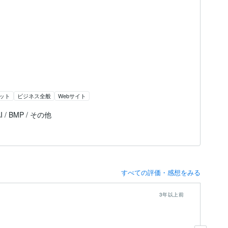
ット
ビジネス全般
Webサイト
 AI / BMP / その他
すべての評価・感想をみる
3年以上前
。
今