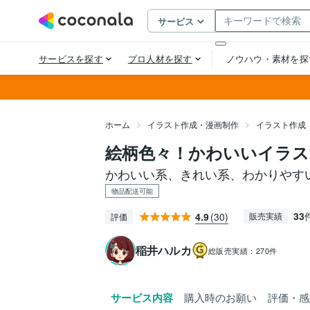
ホーム
イラスト作成・漫画制作
イラスト作成
絵柄色々！かわいいイラ
かわいい系、きれい系、わかりやす
物品配送可能
33
4.9
(30)
販売実績
評価
稲井ハルカ
総販売実績：
270件
サービス内容
購入時のお願い
評価・感