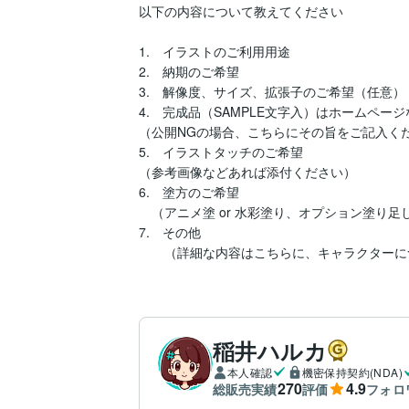
以下の内容について教えてください

1.　イラストのご利用用途

2.　納期のご希望

3.　解像度、サイズ、拡張子のご希望（任意）

4.　完成品（SAMPLE文字入）はホームペー
（公開NGの場合、こちらにその旨をご記入くだ
5.　イラストタッチのご希望

（参考画像などあれば添付ください）

6.　塗方のご希望

　（アニメ塗 or 水彩塗り、オプション塗り足し
7.　その他

　　（詳細な内容はこちらに、キャラクターに
稲井ハルカ
本人確認
機密保持契約(NDA)
270
4.9
総販売実績
評価
フォロ