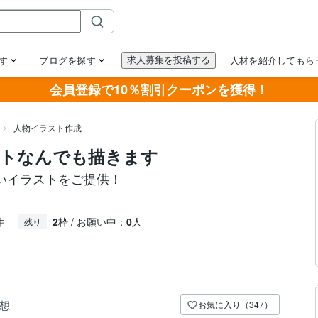
会員登録で10％割引クーポンを獲得！
人物イラスト作成
ストなんでも描きます
いイラストをご提供！
件
2
枠 / お願い中：
0
人
残り
想
お気に入り（347）