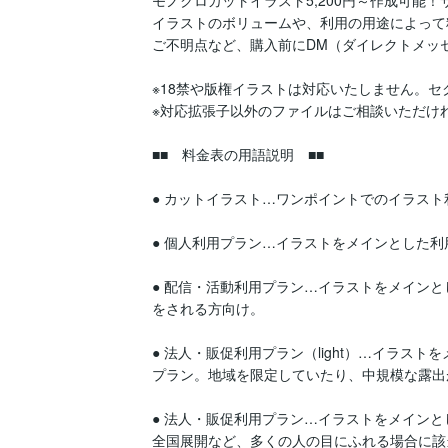
モノクロカットイラスト5,200円～作成可能
イラストのボリュームや、利用の用途によって
ご不明点など、購入前にDM（ダイレクトメッセ
※18禁や版権イラストは対応いたしません。セ
※対応拡張子以外のファイルはご相談いただけ
■■　料金表の用語説明　■■

● カットイラスト…ワンポイントでのイラスト
● 個人利用プラン…イラストをメインとした利
● 配信・活動利用プラン…イラストをメインとした
をされる方向け。

● 法人・販促利用プラン（light）…イラス
プラン。地域を限定していたり、中規模な露出
● 法人・販促利用プラン…イラストをメイン
全国展開など、多くの人の目にふれる場合に該当