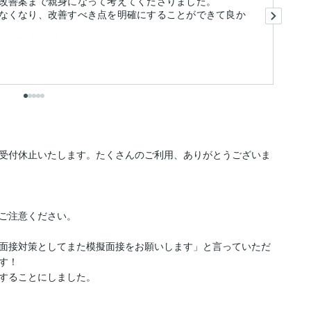
改善案まで親身になって考えてくださりました。
評
なくなり、改善すべき点を明確にすることができて良か
ご
ま
りがとうございました。
出
受付休止いたします。たくさんのご利用、ありがとうございま
ご注意ください。

面接対策としてまた模擬面接をお願いします」と言っていただ
！

することにしました。
