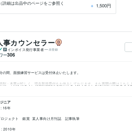
（詳細は出品中のページをご参照く
＋
1,500円
人事カウンセラー
インボイス発行事業者
未登録
306
ワー
分の間、面接練習サービスは受付休止いたします。

添削：本業が忙しく、現在新規受付をお休みしております。また再開の際はこちら
ンジニア
: 16年
プロジェクト　銀賞
某人事向け月刊誌　記事執筆
: 2010年