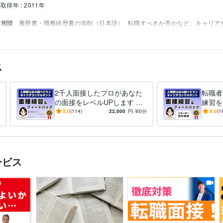
取得年 : 2011年
ア相談
履歴書・職務経歴書の添削（日本語）
転職すべきか否かなど、キャリア
活動
新卒
エントリーシート
添削
履歴書
職務経歴書
面接
選考
時短マニアのワーママが作った時短術集
イムマネジメント
ス
2千人面接したプロがあなた
転職者
の面接をレベルUPします 模
練習を
擬面接とフィードバックの質
接とフ
5.0
(114)
22,000
円
/60分
5.0
(1
に自信あり。面接対策は投資
信あり
です！
す！
ービス