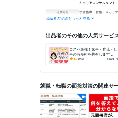
キャリアコンサルタント
学習指導・資格・キャリ
得意分野
キャリア
就職活動
転職
出品者の実績をもっと見る
住まい・美容・生活相談
ライフスタイル
家事
タ
出品者のその他の人気サービ
英語
ビジネスレベル
語学力
中国語
日常会話レベル
コスパ最強！家事・育児・仕
事の時短術を共有します 販
売実績224件！トイレに行く
4.9
(245)
1,500
円
時間もない！多忙なワーママ
に。
就職・転職の面接対策の関連サ