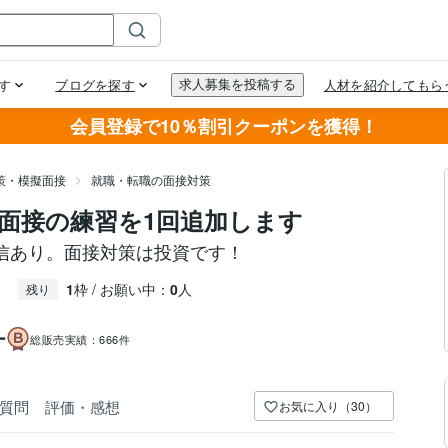
会員登録で10％割引クーポンを獲得！
策・模擬面接
就職・転職の面接対策
面接の練習を1回追加します
信あり。面接対策は投資です！
1
枠 / お願い中：
0
人
残り
ー
総販売実績：
666件
質問
評価・感想
お気に入り（30）