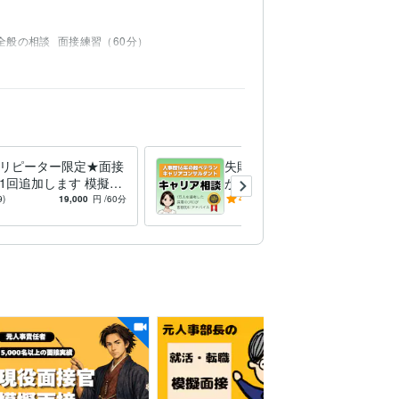
全般の相談
面接練習（60分）
リピーター限定★面接
失敗しない転職★採用のプロ
1回追加します 模擬面
がキャリアコンサルします
ィードバックの質に自
実績多数！国家資格保有の1
9)
19,000
円
/60分
4.9
(33)
22,000
円
。面接対策は投資で
万人選考した人事によるキャ
リア相談