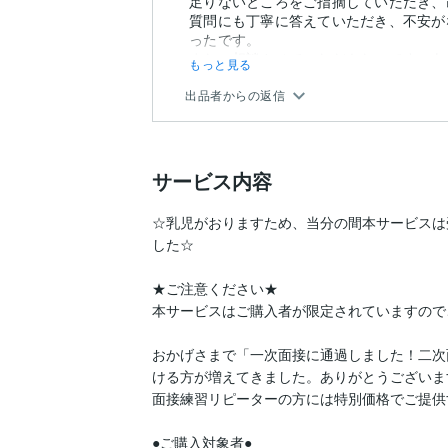
足りないところをご指摘していただき、
質問にも丁寧に答えていただき、不安が
ったです。
またご相談させていただきたいです。あ
もっと見る
出品者からの返信
サービス内容
☆乳児がおりますため、当分の間本サービスは
した☆

★ご注意ください★

本サービスはご購入者が限定されていますので
おかげさまで「一次面接に通過しました！二次
ける方が増えてきました。ありがとうございます
面接練習リピーターの方には特別価格でご提供
●ご購入対象者●
