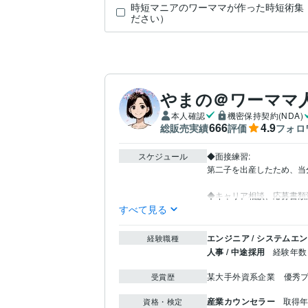
時短マニアのワーママが作った時短術集
ださい）
やまの＠ワーママ
本人確認
機密保持契約(NDA)
666
4.9
総販売実績
評価
フォロ
スケジュール
◆面接練習:

第二子を出産したため、当
◆キャリア相談、応募書類
すべて見る
エンジニア / システムエ
経験職種
人事 / 中途採用
経験年数 
某大手外資系企業　優秀
受賞歴
産業カウンセラー
取得年 
資格・検定