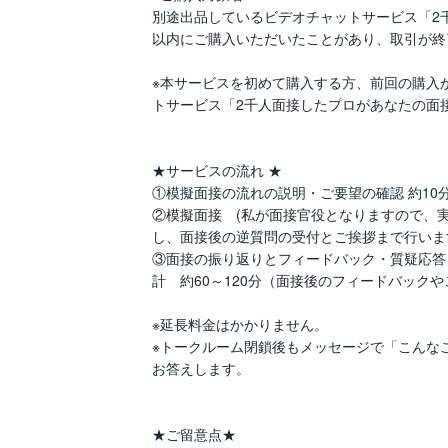
別途出品しているビデオチャットサービス「2
以内にご購入いただいたことがあり、取引が終
※本サービスを初めて購入する方、前回の購入
トサービス「2千人面接したプロがあなたの面接を
★サービスの流れ ★

①模擬面接の流れの説明・ご要望の確認 約10分
②模擬面接　(私が面接官役となりますので、
し、面接後の逆質問の受付とご挨拶まで行います）
③面接の振り返りとフィードバック・質疑応答 約
計　約60～120分（面接後のフィードバック
※延長料金はかかりません。

※トークルーム閉鎖後もメッセージで「こんな
お答えします。

★ご留意点★
