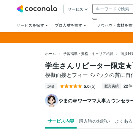
ホーム
学習指導・資格・キャリア相談
面接対
学生さんリピーター限定★
模擬面接とフィードバックの質に自
22
件
5.0
(5)
販売実績
評価
やまの＠ワーママ人事カウンセラ
サービス内容
購入時のお願い
よくある