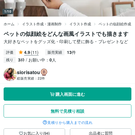
1/10
ホーム
イラスト作成・漫画制作
イラスト作成
ペットの似顔絵作成
ペットの似顔絵をどんな画風イラストでも描きます
大好きなペットをグッズ化・印刷して壁に飾る・プレゼントなど
4.9
(11)
13
件
評価
販売実績
3
枠 / お願い中：
0
人
残り
siorisatou
総販売実績：
22件
購入画面に進む
無料で見積り相談
見積りから購入までの流れ
お気に入り(94)
出品者に質問