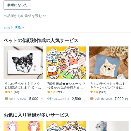
参考になった
出品者からの返信を読む
もっと見る
ペットの似顔絵作成の人気サービス
うちの子ペットをモノク
700件達成★★シュールで
うちの子ペットイラスト
ロ似顔絵にします 犬・猫
ゆるかわな絵を描きます
をキャンバスパネルにし
のお写真をシンプルでお
小物無料・修正無制限！
ます 犬・猫の似顔絵を飾
5.0
(16)
5.0
(722)
5.0
(347)
しゃれなモノクロイラス
いろんな表情はお任せく
れるオーダーメイドアー
5,000
2,500
7,000
トに
ださい！
トに
uchi no coco
ちゅんのすけ
uchi no coco
円
円
円
お気に入り登録が多いサービス