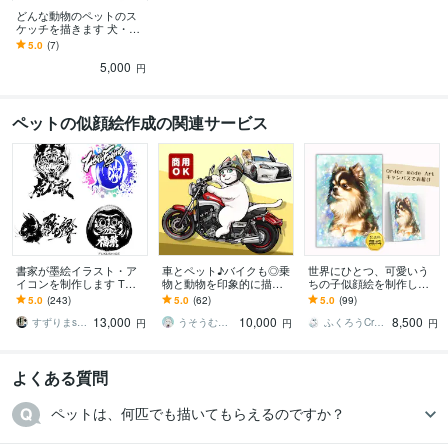
どんな動物のペットのス
北海道芸術デザイン専門学校
2017年3月 ~ 2019年2月
ケッチを描きます 犬・猫
から小動物・爬虫類ま
5.0
(7)
で！
5,000
円
ペットの似顔絵作成の関連サービス
書家が墨絵イラスト・ア
車とペット♪バイクも◎乗
世界にひとつ、可愛いう
イコンを制作します Tシ
物と動物を印象的に描き
ちの子似顔絵を制作しま
ャツ・ステッカー・SNS
ます プレゼント・グッ
す 写真以上の輝きで、心
5.0
(243)
5.0
(62)
5.0
(99)
アイコンにも対応｜商用
ズ・広告にも使えるオリ
に響くアートを
13,000
10,000
8,500
利用OK
ジナル！乗物単体でも◎
すずりまsuzurima
うそうむそう
ふくろうCreate
円
円
円
よくある質問
ペットは、何匹でも描いてもらえるのですか？