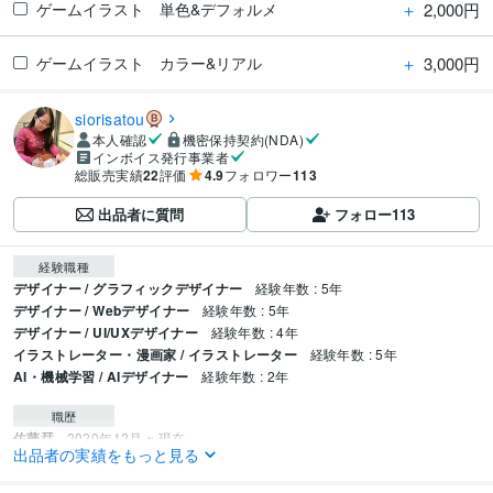
＋
2,000円
ゲームイラスト 単色&デフォルメ
＋
3,000円
ゲームイラスト カラー&リアル
siorisatou
本人確認
機密保持契約(NDA)
インボイス発行事業者
総販売実績
22
評価
4.9
フォロワー
113
出品者に質問
フォロー
113
経験職種
デザイナー / グラフィックデザイナー
経験年数 : 5年
デザイナー / Webデザイナー
経験年数 : 5年
デザイナー / UI/UXデザイナー
経験年数 : 4年
イラストレーター・漫画家 / イラストレーター
経験年数 : 5年
AI・機械学習 / AIデザイナー
経験年数 : 2年
職歴
佐藤栞
2020年12月 ~ 現在
出品者の実績をもっと見る
株式会社ＳＰＩＣＥ ＣＵＢＥ
2019年3月 ~ 2019年7月