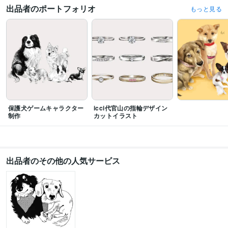
受賞歴
出品者のポートフォリオ
もっと見る
北海道芸術高等学校主催 中学生芸術グランプリ2013 金賞
THE HOKUGEI 
GRANDPRIX　 準グランプリ
高校生イラストコンテスト2016 佳作 
THE 
HOKUGEI GRANDPRIX　優秀賞
ぽっぴいはっぴいきたまちフェスティバ
ル」コンペ  最優秀賞
北海道芸術デザイン専門学校卒業制作展　優秀賞
20
19第11回道展U21入選
資格・検定
色彩検定3級
取得年 : 2015年
色彩検定2級
取得年 : 2015年
色彩士検定3級
取得年 : 2016年
保護犬ゲームキャラクター
icci代官山の指輪デザイン
ビジネス能力検定（B検）
取得年 : 2017年
制作
カットイラスト
Illustratorクリエイター能力認定試験スタンダード
取得年 : 2017年
ビジネス・クリエイティブツール
Wix:3年
Google サイト:4年
Google スプレッドシート:2年
出品者のその他の人気サービス
Adobe Photoshop:9年
Adobe Illustrator:7年
CLIP STUDIO PAINT:8年
Procreate:2年
得意分野
イラスト作成・漫画制作
動物イラスト
イラスト
ペット
アート
デザイン
仕事
学歴