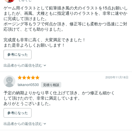
ゲーム用イラストとして鉛筆描き風の犬のイラストを15点お願いし
ましたが、画風、犬種ともに指定通りのイラストを、非常に速やか
に完成して頂けました。

ポージング等もラフで何点か頂き、修正等にも柔軟かつ迅速にご対
応頂けて、とても助かりました。

完成度も非常に高く、大変満足できました！

また是非よろしくお願いします！
参考になった
出品者からの返信を読む
2020年11月18日
takanori0530
見積り相談
予定の納期よりかなり早く仕上げて頂き、かつ修正も細かく

して頂けたので、非常に満足しています。

ありがとうございました。
参考になった
出品者からの返信を読む