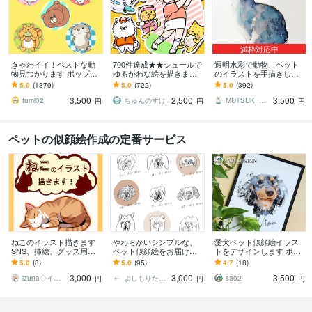
満枠対応中
きゃわイイ！ベストな動
700件達成★★シュールで
透明水彩で動物、ペット
物見つかります ポップな
ゆるかわな絵を描きます
のイラストを手描きしま
アニマ～ルたちはおまか
小物無料・修正無制限！
す 手描きの水彩画のイラ
5.0
(1379)
5.0
(722)
5.0
(392)
せください！
いろんな表情はお任せく
スト原画を、ご自宅やプ
3,500
2,500
3,500
ださい！
レゼント用に
fumi02
ちゅんのすけ
MUTSUKI watercolor
円
円
円
ペットの似顔絵作成の定番サービス
ねこのイラスト描きます
やわらかいシンプルな、
愛犬ペット似顔絵イラス
SNS、挿絵、グッズ用な
ペット似顔絵をお届けし
トをデザインします ポス
どシンプルで可愛いネコ
ます ペットや飼い主様の
ター・フレームパネル納
5.0
(8)
5.0
(95)
4.7
(18)
描きます！
似顔絵、その他対象でも
品可。プレゼント・遺影
3,000
3,000
3,500
ご相談に応じます。
にも
izuna◇イラスト
よしもりたけはる
sao2
円
円
円