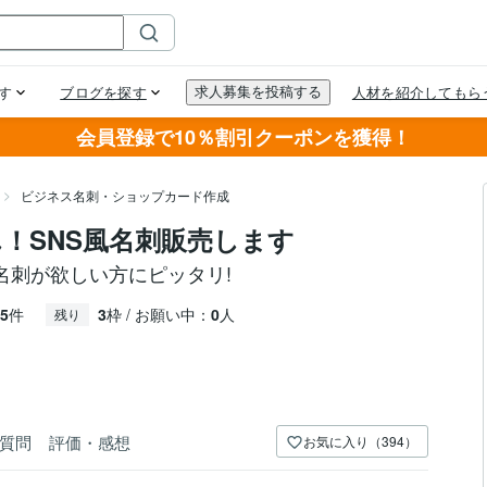
会員登録で10％割引クーポンを獲得！
ビジネス名刺・ショップカード作成
！SNS風名刺販売します
名刺が欲しい方にピッタリ!
5
件
3
枠 / お願い中：
0
人
残り
質問
評価・感想
お気に入り（394）