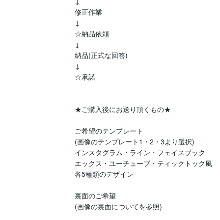
↓

修正作業

↓

☆納品依頼

↓

納品(正式な回答)

↓

☆承諾

★ご購入後にお送り頂くもの★

ご希望のテンプレート

(画像のテンプレート1・2・3より選択)

インスタグラム・ライン・フェイスブック

エックス・ユーチューブ・ティックトック風

各5種類のデザイン

裏面のご希望

(画像の裏面についてを参照)
