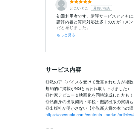
とこいとこ
見積り相談
初回利用者です。講評サービスとともに
講評内容と質問対応は多くの方がコメン
もっと見る
サービス内容
◎私のアドバイスを受けて受賞された方が複数
規約的に掲載がNGと言われ取り下げました）

◎作家デビュー＆映画化を同時達成した方も！
◎私自身の出版契約・印税・翻訳出版の実績も
https://coconala.com/contents_market/artic
＝＝
