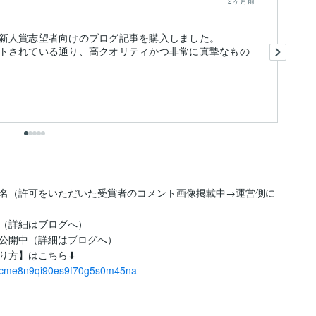
2ヶ月前
新人賞志望者向けのブログ記事を購入しました。
古
トされている通り、高クオリティかつ非常に真摯なもの
で
が
も
名（許可をいただいた受賞者のコメント画像掲載中→運営側に
（詳細はブログへ）

公開中（詳細はブログへ）

les/cme8n9qi90es9f70g5s0m45na