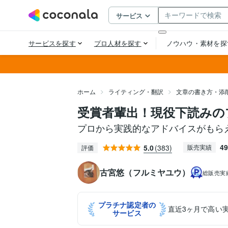
ホーム
ライティング・翻訳
文章の書き方・添
受賞者輩出！現役下読みの
プロから実践的なアドバイスがもら
49
5.0
(383)
販売実績
評価
古宮悠（フルミヤユウ）
総販売実
プラチナ認定者の
直近3ヶ月で高い
サービス