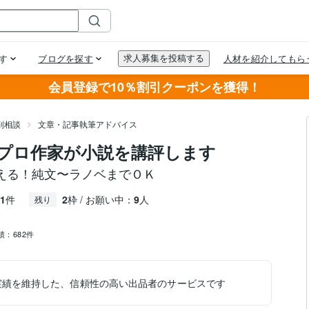
会員登録で10％割引クーポンを獲得！
削相談
文章・記事執筆アドバイス
プロ作家が小説を講評します
える！純文〜ラノベまでＯＫ
1
件
2
枠 / お願い中：
9
人
残り
績：
682件
実績を維持した、信頼性の高い出品者のサービスです