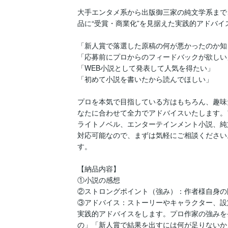
大手エンタメ系から出版御三家の純文学系まで
品に“受賞・商業化”を見据えた実践的アドバイ
「新人賞で落選した原稿の何が悪かったのか知
「応募前にプロからのフィードバックが欲しい」
「WEB小説として発表して人気を得たい」

「初めて小説を書いたから読んでほしい」

プロを本気で目指している方はもちろん、趣味
なたに合わせて全力でアドバイスいたします。
ライトノベル、エンターテインメント小説、純
対応可能なので、まずは気軽にご相談ください
す。

【納品内容】

①小説の感想

②ストロングポイント（強み）：作者様自身の
③アドバイス：ストーリーやキャラクター、設
実践的アドバイスをします。プロ作家の強みを
の」「新人賞で結果を出すには何が足りないか