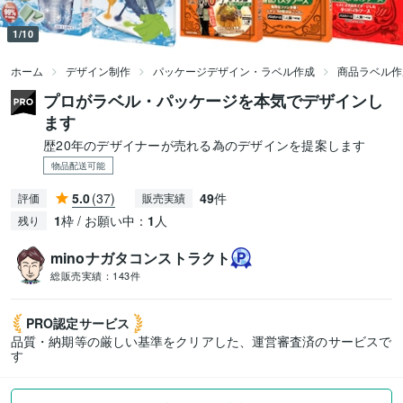
1/10
ホーム
デザイン制作
パッケージデザイン・ラベル作成
商品ラベル作
プロがラベル・パッケージを本気でデザインし
ます
歴20年のデザイナーが売れる為のデザインを提案します
物品配送可能
5.0
(37)
49
件
評価
販売実績
1
枠 / お願い中：
1
人
残り
minoナガタコンストラクト
総販売実績：
143件
PRO認定
サービス
品質・納期等の厳しい基準をクリアした、運営審査済のサービスで
す