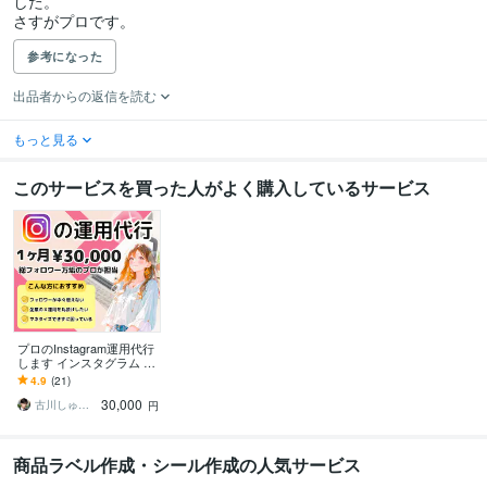
した。

さすがプロです。
参考になった
出品者からの返信を読む
もっと見る
このサービスを買った人がよく購入しているサービス
プロのInstagram運用代行
します インスタグラム イ
ンスタ フォロワー増加！
4.9
(21)
30,000
古川しゅうご
円
商品ラベル作成・シール作成の人気サービス