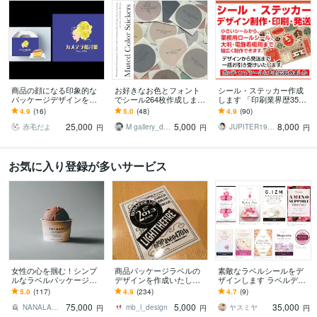
商品の顔になる印象的な
お好きなお色とフォント
シール・ステッカー作成
パッケージデザインを作
でシール264枚作成します
します 「印刷業界歴35
成ます パケ買いしていた
ショップ名やお好きな文
年」プロの技術でお手伝
4.9
(16)
5.0
(48)
4.9
(90)
だけるようレトロでおし
字が入れられるくすみカ
いいたします。
25,000
5,000
8,000
ゃれなデザイン。
ラーのシールです
赤毛だよ
M gallery_design
JUPITER1970
円
円
円
お気に入り登録が多いサービス
女性の心を掴む！シンプ
商品パッケージラベルの
素敵なラベルシールをデ
ルなラベルパッケージ承
デザインを作成いたしま
ザインします ラベルデザ
ります 丁寧なヒアリング
す 商品のパッケージラベ
イン・シールデザインを
5.0
(117)
4.9
(234)
4.7
(9)
で想いを乗せたデザイン
ルをデザインします！写
制作します
75,000
5,000
35,000
を
真入りも対応！
NANALABO DESIGN
mb_l_design
ヤスミヤ
円
円
円