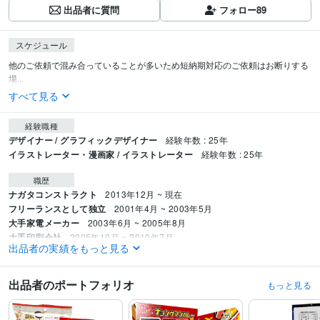
出品者に質問
フォロー
89
スケジュール
他のご依頼で混み合っていることが多いため短納期対応のご依頼はお断りする
場...
すべて見る
経験職種
デザイナー / グラフィックデザイナー
経験年数 : 25年
イラストレーター・漫画家 / イラストレーター
経験年数 : 25年
職歴
ナガタコンストラクト
2013年12月 ~ 現在
フリーランスとして独立
2001年4月 ~ 2003年5月
大手家電メーカー
2003年6月 ~ 2005年8月
大手印刷会社
2005年10月 ~ 2010年7月
出品者の実績をもっと見る
大手印刷会社
2010年9月 ~ 2013年9月
ビジネス・クリエイティブツール
出品者のポートフォリオ
もっと見る
WordPress:13年
Adobe Photoshop:25年
Adobe Illustrator:25年
Adobe Dimension:3年