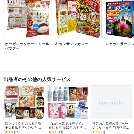
得意分野
デザイン制作
ラベル、食品袋、パッケージデザイン等
デザイン
食品
ビジネス
パッケージ
ラベル
化粧品
派手
目立つ
面白デザイン
筆文字
オーガニックオートミール
キョンサマンカレー
ロケットラーメ
パウダー
出品者のその他の人気サービス
目立つ！クセのあるド派
プロが本気で袋デザイン
特定のお客様の専用ペー
手な和風デザインいたし
をします 歴20年のデザイ
ジになります 当方指定の
ます プロが消費者の目を
ナーが売れる為の軟包装
料金のみお支払いくださ
5.0
(15)
4.9
(13)
5.0
(1)