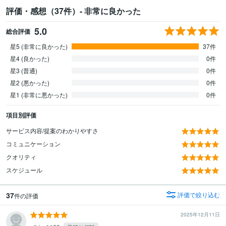
評価・感想（37件）- 非常に良かった
5.0
総合評価
星5 (非常に良かった)
37件
星4 (良かった)
0件
星3 (普通)
0件
星2 (悪かった)
0件
星1 (非常に悪かった)
0件
項目別評価
サービス内容/提案のわかりやすさ
コミュニケーション
クオリティ
スケジュール
37
評価で絞り込む
件の評価
2025年12月11日