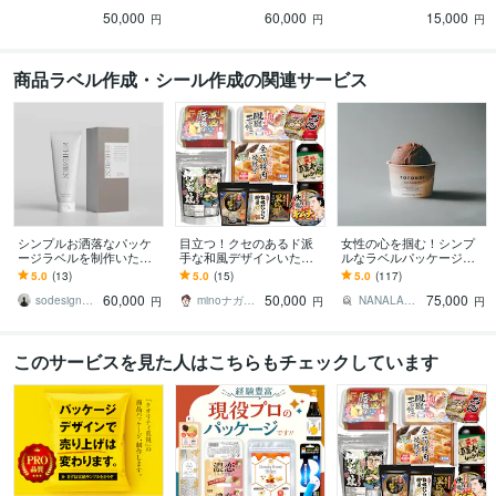
引く和風デザインを提案
デザインを提案致します
い。
50,000
60,000
15,000
します。
円
円
円
商品ラベル作成・シール作成の関連サービス
シンプルお洒落なパッケ
目立つ！クセのあるド派
女性の心を掴む！シンプ
ージラベルを制作いたし
手な和風デザインいたし
ルなラベルパッケージ承
ます ◎大人可愛い映える
ます プロが消費者の目を
ります 丁寧なヒアリング
5.0
(13)
5.0
(15)
5.0
(117)
デザインをお好みの方へ
引く和風デザインを提案
で想いを乗せたデザイン
60,000
50,000
75,000
します。
を
sodesign____
minoナガタコンストラクト
NANALABO DESIGN
円
円
円
このサービスを見た人はこちらもチェックしています