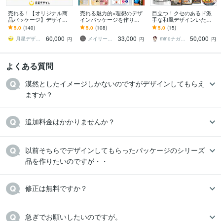
売れる！【オリジナル商
売れる魅力的×理想のデザ
目立つ！クセのあるド派
品パッケージ】デザイン
インパッケージを作りま
手な和風デザインいたし
します Amazon・楽天で
す どんなデザインもお任
ます プロが消費者の目を
5.0
(140)
5.0
(108)
5.0
(15)
ヒット続出！プロのデザ
せ下さい！リピート率も
引く和風デザインを提案
60,000
33,000
50,000
インで差をつける！
高くて安心。
します。
月星デザイン Tsukiboshi
メイリーデザイン
minoナガタコンストラクト
円
円
円
よくある質問
漠然としたイメージしかないのですがデザインしてもらえ
ますか？
追加料金はかかりませんか？
以前そちらでデザインしてもらったパッケージのシリーズ
品を作りたいのですが・・
修正は無料ですか？
急ぎでお願いしたいのですが。