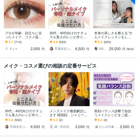
プロが年齢、顔立ちに合
30代・40代向けのナチュ
本来の美しさを整える”大
ったメイク、コスメ提案
ラル美人のレシピ作りま
人メイクレッスンをしま
します 【垢抜け応援】初
す “整えメイク”アドバイ
す メイク迷子卒業。カラ
4.7
(713)
4.8
(532)
5.0
(203)
心者さん大歓迎！ 今の自
ス｜大人のためのシンプ
ー診断×コスメ、スキンケ
2,000
6,500
25,000
分に合うメイク更新♪
ルメイク術
アメイク完全提案
A y a
専属美容コーチ☆Moe
MAKI｜大人のメイク講師
円
円
円
/90分
メイク・コスメ選びの相談の定番サービス
30代・40代向けのナチュ
メンズメイク徹底解説し
美顔バランス診断で似合
ラル美人のレシピ作りま
ます 韓国顔、ジャニーズ
うメイクレシピをご提案
す “整えメイク”アドバイ
顔、俳優顔、、秘密はメ
します メイクに特化した
4.8
(532)
5.0
(2)
5.0
(3)
ス｜大人のためのシンプ
イクに！
顔タイプの診断で、垢抜
6,500
3,000
3,500
ルメイク術
けメイクがわかる！
専属美容コーチ☆Moe
瞬 ｰ現役美容部員ｰ
れら＠印象アップスタイリスト
円
円
円