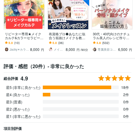
リピーター専用★メイク
有資格プロ◆あなたに似
30代・40代向けのナチュ
カルテ&カラーセラピーし
合う垢抜けメイクを教え
ラル美人のレシピ作りま
ます カラーセラピー&ア
ます 美人百花掲載◎ メイ
す “整えメイク”アドバイ
5.0
(10)
5.0
(36)
4.8
(532)
フターフォロー付メイク
ク・髪型・コスメをトー
ス｜大人のためのシンプ
8,000
8,000
6,500
法&メイク商品お伝え
タル提案
ルメイク術
Jacky✴カラービューティーセラピスト
メイク講師YUU⭐︎メイク診断1位
専属美容コーチ☆Moe
円
円
/90分
円
評価・感想（20件）- 非常に良かった
4.9
総合評価
星5 (非常に良かった)
18件
星4 (良かった)
2件
星3 (普通)
0件
星2 (悪かった)
0件
星1 (非常に悪かった)
0件
項目別評価