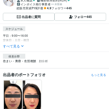
本人確認
機密保持契約(NDA)
インボイス発行事業者
未登録
総販売実績
715
評価
4.9
フォロワー
445
出品者に質問
フォロー
445
スケジュール
平日：9:00〜16:00

定休日：土日・祝日
すべて見る
得意分野
住まい・美容・生活相談
顔分析
出品者のポートフォリオ
もっと見る