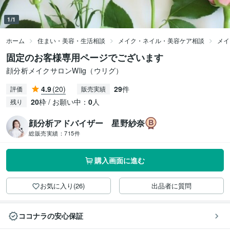
1/1
ホーム
住まい・美容・生活相談
メイク・ネイル・美容ケア相談
メイ
固定のお客様専用ページでございます
顔分析メイクサロンWlig（ウリグ）
4.9
(20)
29
件
評価
販売実績
20
枠 / お願い中：
0
人
残り
顔分析アドバイザー 星野紗奈
総販売実績：
715件
購入画面に進む
お気に入り(26)
出品者に質問
ココナラの安心保証