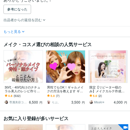
参考になった
出品者からの返信を読む
もっと見る
メイク・コスメ選びの相談の人気サービス
30代・40代向けのナチュ
男性でもOK！ギャルメイ
限定【リピーター様の
ラル美人のレシピ作りま
クの方法を教えます ギャ
み】メイクカルテ作成し
す “整えメイク”アドバイ
ルメイク一度はしてみた
ます 診断結果に合わせて
4.8
(532)
5.0
(7)
5.0
(2)
ス｜大人のためのシンプ
い！ギャルに憧れがあ
似合わせメイクを提案し
6,500
3,500
4,000
ルメイク術
る！方向け
ます
専属美容コーチ☆Moe
りぷ。
Misaki✳︎
円
円
円
お気に入り登録が多いサービス