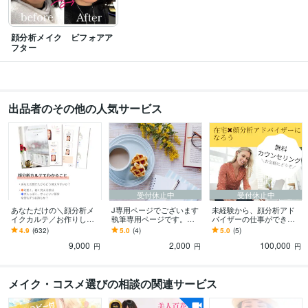
顔分析メイク ビフォアア
フター
出品者のその他の人気サービス
受付休止中
受付休止中
あなただけの＼顔分析メ
J専用ページでございます
未経験から、顔分析アド
イクカルテ／お作りしま
執筆専用ページです。よ
バイザーの仕事ができま
す 顔分析メイク協会®︎正
ろしくお願い致します。
す ＼無料カウンセリング
4.9
(632)
5.0
(4)
5.0
(5)
規サービスです
６０分／お気軽にご利用
9,000
2,000
100,000
ください♪
円
円
円
メイク・コスメ選びの相談の関連サービス