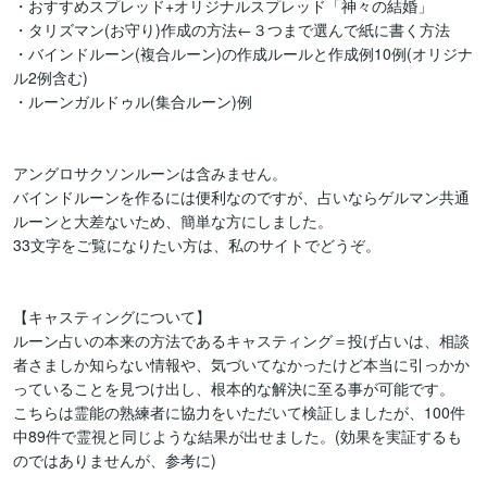
・おすすめスプレッド+オリジナルスプレッド「神々の結婚」

・タリズマン(お守り)作成の方法←３つまで選んで紙に書く方法

・バインドルーン(複合ルーン)の作成ルールと作成例10例(オリジナ
ル2例含む)

・ルーンガルドゥル(集合ルーン)例

アングロサクソンルーンは含みません。

バインドルーンを作るには便利なのですが、占いならゲルマン共通
ルーンと大差ないため、簡単な方にしました。

33文字をご覧になりたい方は、私のサイトでどうぞ。

【キャスティングについて】

ルーン占いの本来の方法であるキャスティング＝投げ占いは、相談
者さましか知らない情報や、気づいてなかったけど本当に引っかか
っていることを見つけ出し、根本的な解決に至る事が可能です。

こちらは霊能の熟練者に協力をいただいて検証しましたが、100件
中89件で霊視と同じような結果が出せました。(効果を実証するも
のではありませんが、参考に)
