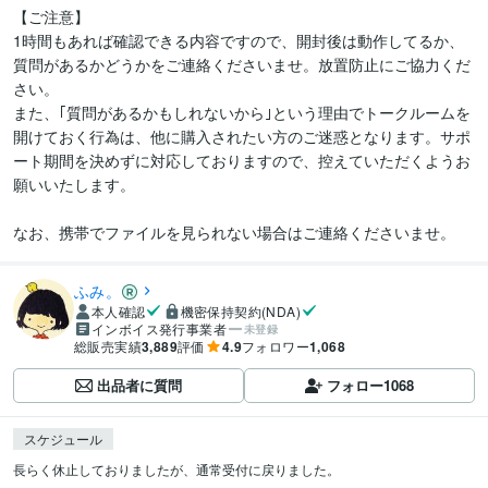
【ご注意】

1時間もあれば確認できる内容ですので、開封後は動作してるか、
質問があるかどうかをご連絡くださいませ。放置防止にご協力くだ
さい。

また、｢質問があるかもしれないから｣という理由でトークルームを
開けておく行為は、他に購入されたい方のご迷惑となります。サポ
ート期間を決めずに対応しておりますので、控えていただくようお
願いいたします。

なお、携帯でファイルを見られない場合はご連絡くださいませ。
ふみ。
本人確認
機密保持契約(NDA)
インボイス発行事業者
未登録
総販売実績
3,889
評価
4.9
フォロワー
1,068
出品者に質問
フォロー
1068
スケジュール
長らく休止しておりましたが、通常受付に戻りました。