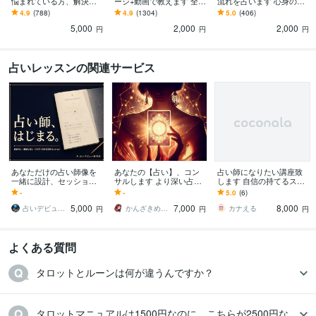
悩まれている方、解決を
ージ+動画で教えます 全タ
流れを占います 心身の健
目指したい方へ
ロットOK。1200名が｢で
康を大事に過ごしたい方
得意分野
4.9
(788)
4.9
(1304)
5.0
(406)
きた｣方法+60日間サポー
へ
占い
思念伝達・縁結び・白魔術の解除
プロになりたい方の適性判断
占
5,000
2,000
2,000
ト
円
円
円
いのやり方を伝授します
インチキ業者のジャッジ
占い
ルーン
タロット
霊感
スピリチュアル
占いのやり方
思念伝達
縁結び
白魔術
LGBT
占いレッスンの関連サービス
学習指導・資格・キャリア相談
エントリーシート作成のお手伝い
教員採
用試験のご相談
学習についてのご相談
志望動機
就活
採用試験
教員
支援計画
資格
発達障害
あなただけの占い師像を
あなたの【占い】、コン
占い師になりたい講座致
一緒に設計、セッション
サルします より深い占い
します 自信の持てるスキ
します テキストだけで、
をしたい方にオススメ！
ルを身につけましょう
-
-
5.0
(6)
占い師の方針が決まる。
5,000
7,000
8,000
占いデビュー研究所
かんざきめぐみ
カナえる
円
円
円
よくある質問
タロットとルーンは何が違うんですか？
タロットマニュアルは1500円なのに、こちらが2500円な