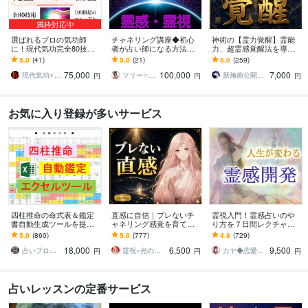
満枠対応中
選ばれるプロの気功師
チャネリング講座◆初心
神術の【霊力覚醒】霊能
に！現代気功完全80技講
者が占い師になる方法教
力、超霊感覚醒法を導き
座ます 情報空間を書き換
えます エネルギー伝授◆
ます 霊能力や霊感を求め
5.0
(41)
5.0
(21)
5.0
(259)
えて気功の本質までわか
すぐに占い師としてデビ
る方へ『霊的奥義伝承
75,000
100,000
7,000
る100冊超のテキスト
ューできます☆ミ
者』が霊能力伝授します
現代気功⚡神念伝達師＠SHANTY巫香
マリー✨霊感霊視占い✨気持ち、復縁、複雑
新施術公開→≪相手意識強制変化≫◆星桜龍
円
円
円
お気に入り登録が多いサービス
四柱推命の命式表＆鑑定
直感に自信｜ブレないチ
霊視入門！霊感占いのや
書自動生成ツールを提供
ャネリング感覚を育てま
り方を７日間レクチャー
します 複数の流派に対応
す ✨“誰かに確認する”を卒
します 初心者OK♡副業占
5.0
(860)
5.0
(777)
4.8
(729)
し、大三合会局、天剋地
業しませんか？
い師への道を開くサポー
18,000
6,500
9,500
冲等も自動表示します
トをします
占いプログラマDeguchi
霊視×光の柱 カルマ先生
カヤ◆恋愛占いカウンセラー
円
円
円
占いレッスンの定番サービス