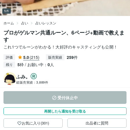
1/1
ホーム
占い
占いレッスン
プロがゲルマン共通ルーン、6ページ+動画で教えま
す
これ1つでルーンがわかる！大好評のキャスティングも公開！
5.0
(215)
259
件
評価
販売実績
5
枠 / お願い中：
0
人
残り
ふみ。
総販売実績：
3,889件
受付休止中
再開したら通知を受け取る
お気に入り(301)
出品者に質問