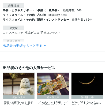
経験職種
事務・ビジネスサポート / 事務（一般事務）
経験年数 : 5年
ライフスタイル・その他 / 占い師
経験年数 : 5年
ライフスタイル・その他 / 講師・インストラクター
経験年数 : 15年
受賞歴
コトノハなごや
毛糸ピエロ 手芸コンテスト
資格・検定
出品者の実績をもっと見る
甲種危険物取扱者
取得年 : 2015年
小学校教諭免許
取得年 : 2010年
中学校教諭免許
取得年 : 2010年
毒物劇物取扱責任者
取得年 : 2013年
3級FP技能士
取得年 : 2017年
出品者のその他の人気サービス
プログラミング言語・フレームワーク
HTML:2年
Python:2年
Visual Basic:2年
ビジネス・クリエイティブツール
WordPress:6年
Word:17年
BASE:6年
Google Analytics:4年
Adobe Photoshop:17年
ゆっくりMovieMaker:0年
Adobe Illustrator:4年
受付休止中
受付休止中
受付休止中
Canva:4年
霊視・施術行います 長年
プロがタロット78枚、4ペ
9/3～10/3までのあなたの