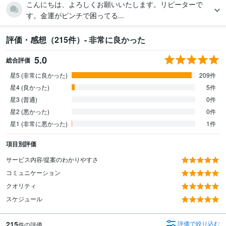
こんにちは、よろしくお願いいたします。リピーターで
す。金運がピンチで困ってる...
評価・感想（215件）- 非常に良かった
5.0
総合評価
星5 (非常に良かった)
209件
星4 (良かった)
5件
星3 (普通)
0件
星2 (悪かった)
0件
星1 (非常に悪かった)
1件
項目別評価
サービス内容/提案のわかりやすさ
コミュニケーション
クオリティ
スケジュール
215
評価で絞り込む
件の評価