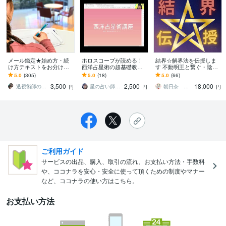
メール鑑定★始め方・続
ホロスコープが読める！
結界☆解界法を伝授しま
け方テキストをお分けし
西洋占星術の超基礎教え
す 不動明王と繋ぐ・陰陽
ます 【特価】メール鑑定
ます 【特典付き】他サイ
術・護身法☆
5.0
(305)
5.0
(18)
5.0
(66)
を始めたい方へオススメ
トでも人気NO1！あなた
3,500
2,500
18,000
です！
も星占いができる！
透視術師のアリナ
星の占い師ニーナ
朝日奈 鈴（あさひな りん）
円
円
円
ご利用ガイド
サービスの出品、購入、取引の流れ、お支払い方法・手数料
や、ココナラを安心・安全に使って頂くための制度やマナー
など、ココナラの使い方はこちら。
お支払い方法