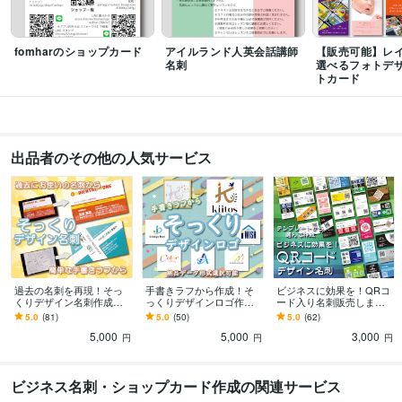
fomharのショップカード
アイルランド人英会話講師
【販売可能】レ
名刺
選べるフォトデ
トカード
出品者のその他の人気サービス
過去の名刺を再現！そっ
手書きラフから作成！そ
ビジネスに効果を！QRコ
くりデザイン名刺作成し
っくりデザインロゴ作成
ード入り名刺販売します
ます 手書きイメージや変
します 納品データ形式選
情報社会にピッタリで売
5.0
(81)
5.0
(50)
5.0
(62)
えたくない過去の名刺を
択可能！貴方のイメージ
り上げアップQRコード入
5,000
5,000
3,000
そっくりに作成します
から正式なデータが完成
りデザイン名刺
円
円
円
ビジネス名刺・ショップカード作成の関連サービス