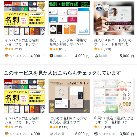
インパクトのある名刺・
格安、シンプル、即納で
顔入り×QRコード入りの
ショップカードデザイン
名刺か封筒デザインいた
ポートレート名刺作成し
します オプションで印
します 新しいことを始め
ます インストラクターや
4.9
(212)
4.9
(288)
4.9
(383)
刷・郵送まで！Canva納
たいけど、今はお金をか
フリーの事業者にオスス
4,000
4,000
5,000
品無料だから編集可◎
けられないあなたに！
メ ポートレート名刺
クリエイターズアパートメントチーム
poppper
Nicolll
円
円
円
このサービスを見た人はこちらもチェックしています
インパクトのある名刺・
はじめて名刺を作る方で
印刷100枚込♢選ぶだけセ
ショップカードデザイン
も安心、最速でサポート
ミオーダー名刺作ります
します オプションで印
します 名刺デザイン実績
失敗したくない名刺選び
4.9
(212)
4.9
(1149)
5.0
(400)
刷・郵送まで！Canva納
最多のプロデザイナーが
に / テンプレートから選ん
4,000
8,000
3,500
品無料だから編集可◎
デザインいたします!
で簡単！
クリエイターズアパートメントチーム
椎名 亮
シロツメ デザイン
円
円
円