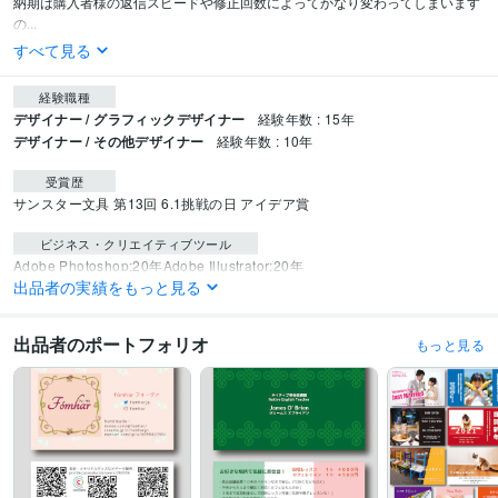
納期は購入者様の返信スピードや修正回数によってかなり変わってしまいます
の...
すべて見る
経験職種
デザイナー / グラフィックデザイナー
経験年数 : 15年
デザイナー / その他デザイナー
経験年数 : 10年
受賞歴
サンスター文具 第13回 6.1挑戦の日 アイデア賞
ビジネス・クリエイティブツール
Adobe Photoshop:20年
Adobe Illustrator:20年
出品者の実績をもっと見る
得意分野
デザイン制作
名刺デザイン
出品者のポートフォリオ
もっと見る
教育
ビジネス
サークル
子供
美容
医療
運送
国際
デザイン
個人事業
語学力
英語
日常会話レベル