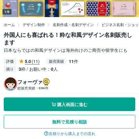
1/9
ホーム
デザイン制作
名刺作成・名刺デザイン
ビジネス名刺・ショッ
外国人にも喜ばれる！粋な和風デザイン名刺販売し
ます
日本ならではの和風デザインは海外向けのご商売や留学生にも
5.0
(11)
11
件
評価
販売実績
3
枠 / お願い中：
0
人
残り
フォーヴァ
総販売実績：
694件
購入画面に進む
無料で見積り相談
見積りから購入までの流れ