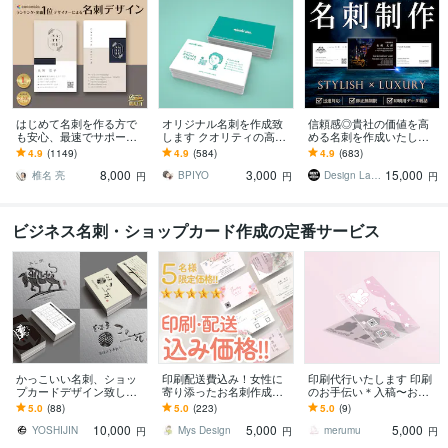
はじめて名刺を作る方で
オリジナル名刺を作成致
信頼感◎貴社の価値を高
も安心、最速でサポート
します クオリティの高い
める名刺を作成いたしま
します 名刺デザイン実績
素敵な名刺デザインを
す 修正回数無制限◇スタ
4.9
(1149)
4.9
(584)
4.9
(683)
最多のプロデザイナーが
イリッシュ＆高級感で魅
8,000
3,000
15,000
デザインいたします!
せるモダンデザイン
椎名 亮
BPIYO
Design Lab｜名刺・地図・印刷物
円
円
円
ビジネス名刺・ショップカード作成の定番サービス
かっこいい名刺、ショッ
印刷配送費込み！女性に
印刷代行いたします 印刷
プカードデザイン致しま
寄り添ったお名刺作成し
のお手伝い＊入稿〜お届
す 名刺、ショップカード
ます 【5名様限定価格】低
けサポート
5.0
(88)
5.0
(223)
5.0
(9)
のかっこいいデザインが
価格で、全て丸投げOK！
10,000
5,000
5,000
必要な方へ
を実現！
YOSHIJIN
Mys Design
merumu
円
円
円