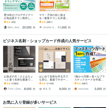
歴14年のプロデザイナー
ママ・子供の目に留ま
が高品質チラシ制作しま
る！集客チラシを作成し
す 世界観を表現したター
ます 【８月限定】【ご新
5.0
(42)
4.9
(481)
ゲットに届くデザインお
規様限定】チラシ片面11,
20,000
11,000
届けします！
000〜♩
Mani_design
creative design momo
円
円
ビジネス名刺・ショップカード作成の人気サービス
お急ぎの方！人とはちょ
はじめて名刺を作る方で
1枚から印刷＞色々なプラ
っと違う名刺を最速で作
も安心、最速でサポート
スチックカードを作成し
ります あなただけのオリ
します 名刺デザイン実績
ます 認定証・学生証・社
4.9
(1083)
4.9
(1149)
5.0
(487)
ジナル名刺を！翌日まで
最多のプロデザイナーが
員証・クレドなどクレカ
8,000
8,000
3,000
にデザイン作成します！
デザインいたします!
サイズのカードに印刷
Fumi’ｓDesign
椎名 亮
neconala
円
円
円
お気に入り登録が多いサービス