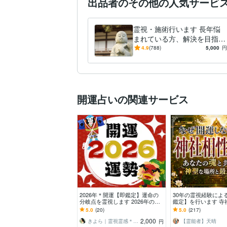
出品者のその他の人気サービ
語・フレームワーク
WordPress:6年
Word:17
ビジネス・クリエイ
霊視・施術行います 長年悩
ティブツール
まれている方、解決を目指し
占い
思念伝達・縁結び
得意分野
たい方へ
4.9
(788)
5,000
円
占い
ルーン
タロット
学習指導・資格・キャリ
志望動機
就活
採用試験
開運占いの関連サービス
2026年＊開運【即鑑定】運命の
30年の霊視経験によ
分岐点を霊視します 2026年の流
鑑定】を行います 寺
れの中で今の立ち位置と、開運の
仏様・仏閣・寺社・
5.0
(20)
5.0
(217)
方向へ導きます
スポット・ご利益
2,000
きよら｜霊視霊感＊白巫鑑定師
【霊能者】天晴
円