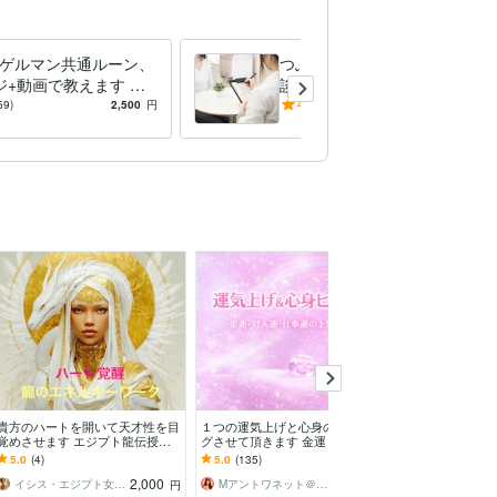
0年
Adobe Illustrator:4年
Canva:4年
ゲルマン共通ルーン、
つぶれない！解決できる！相
ジ+動画で教えます こ
談の乗り方教えます 年間100
キ業者のジャッジ
でルーンがわかる！大
件ノ―トラブル！セルフケ
59)
2,500
円
4.9
(463)
1,000
円
キャスティングも公
ア・プロにもお勧め8ページ
のご相談
貴方のハートを開いて天才性を目
１つの運気上げと心身のヒーリン
大黒天供養法祈
覚めさせます エジプト龍伝授、
グさせて頂きます 金運・対人
財運アップしま
宇宙と繋がるハートの覚醒と直感
運・仕事運上げさせて頂きます♥
御前でご祈願ご
5.0
(4)
5.0
(135)
5.0
(123)
力活性
基本即レスです♥
「思い立ったが
2,000
2,500
イシス・エジプト女神のメッセンジャー
Mアントワネット＠駆け込み寺
しんしょう僧
円
円