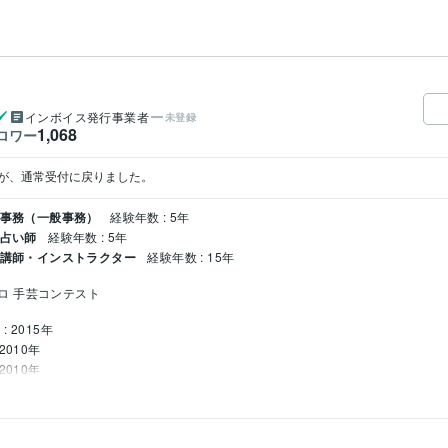
インボイス発行事業者
未登録
1,068
ロワー
が、通常受付に戻りました。
 事務（一般事務）
経験年数 : 5年
 占い師
経験年数 : 5年
/ 講師・インストラクター
経験年数 : 15年
ロ 手芸コンテスト
: 2015年
2010年
2010年
年 : 2013年
017年
al Basic:2年