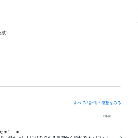
実績）
すべての評価・感想をみる
2年前
(_ _)m
鑑
の、斜め上な人に頭を抱える展開から脱却できずにいま