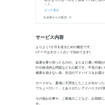
した。
自分では気付かない事や見失っている事
もっと見る
に、タロットの受付再開を知...
出品者からの返信
サービス内容
よりよく1か月を送るための鑑定です。

(テーマはタロット占いで決めてます)

猛暑を乗り切ったものの、まだまだ暑い時期が
行や経済的な問題なども心配です。不安の多い
健康を崩さない為、生活のアドバイスをお届けしま
カードから、夏場に不摂生したことが分かった
てちょーだい！」とありがたいアドバイスが(笑)
その他お仕事や、ご家族のことなど、お気軽に
せ。
