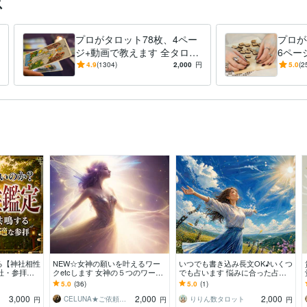
ス
年
BASE:6年
Google Analytics:4年
Adobe Photoshop:17年
ゆっくりMovieMaker:
プロがタロット78枚、4ペー
プロが
ジ+動画で教えます 全タロッ
6ペー
・白魔術の解除
プロになりたい方の適性判断
占いのやり方を伝授します
インチ
トOK。1200名が｢できた｣方
れ1つ
4.9
(1304)
2,000
円
5.0
(2
霊感
スピリチュアル
占いのやり方
思念伝達
縁結び
白魔術
LGBT
法+60日間サポート
好評の
ア相談
エントリーシート作成のお手伝い
教員採用試験のご相談
学習について
開！
教員
支援計画
資格
発達障害
る【神社相性
NEW☆女神の願いを叶えるワー
いつでも書き込み長文OK♪いくつ
社・参拝・
クetcします 女神の５つのワーク
でも占います 悩みに合った占い
開運・パワー
で豊かに＆愛され＆幸運体質へ♡
で、今、必要なメッセージを届け
5.0
(36)
5.0
(1)
ます
3,000
2,000
2,000
CELUNA★ご依頼多数につき対応遅延有
りりん数タロット
円
円
円