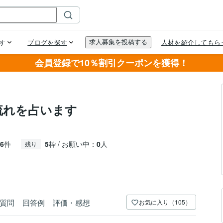
会員登録で10％割引クーポンを獲得！
の流れを占います
6
件
5
枠 / お願い中：
0
人
残り
質問
回答例
評価・感想
お気に入り（105）