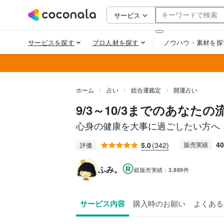
ホーム
占い
総合運鑑定
開運占い
9/3～10/3までのあなた
心身の健康を大事に過ごしたい方へ
40
5.0
(342)
販売実績
評価
ふみ。
総販売実績：
3,889件
サービス内容
購入時のお願い
よくある