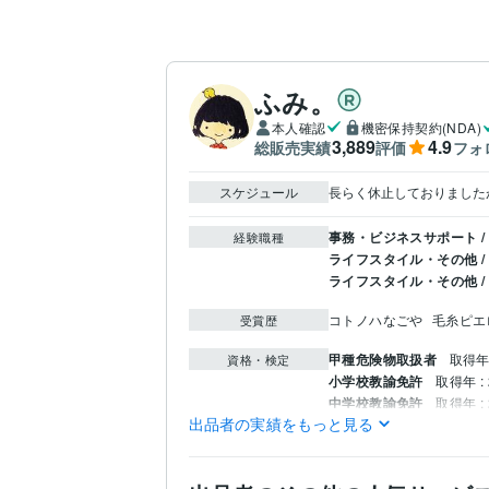
ふみ。
本人確認
機密保持契約(NDA)
3,889
4.9
総販売実績
評価
フォ
スケジュール
長らく休止しておりました
事務・ビジネスサポート /
経験職種
ライフスタイル・その他 /
ライフスタイル・その他 
コトノハなごや
毛糸ピエ
受賞歴
甲種危険物取扱者
取得年 
資格・検定
小学校教諭免許
取得年 : 
中学校教諭免許
取得年 : 
出品者の実績をもっと見る
毒物劇物取扱責任者
取得
3級FP技能士
取得年 : 2
HTML:2年
Python:2年
Visu
プログラミング言