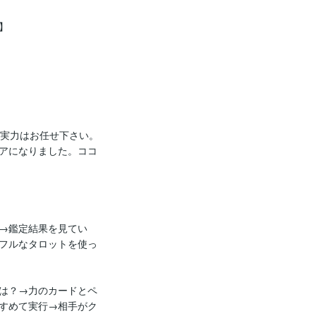


実力はお任せ下さい。

アになりました。ココ
→鑑定結果を見てい
フルなタロットを使っ
は？→力のカードとペ
すめて実行→相手がク