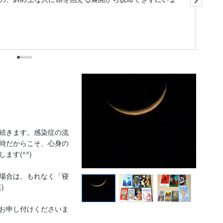
折
があるのかもしれないと思うようになったきたところ
た
も
出
続きます。感染症の流
時だからこそ、心身の
す(^^)

場合は、もれなく「寝


お申し付けくださいま