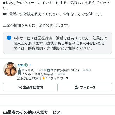
■4. あなたのウィークポイントに対する「気持ち」を教えてくださ
い。

■5. 最近の失敗談を教えてください。些細なことでもOKです。

上記の情報をもとに、褒めて伸ばします。
※本サービスは医療行為・診断ではありません。効果には
個人差があります。症状がある場合や心身の不調がある
場合は、医療機関・専門機関にご相談ください。
arie
本人確認
機密保持契約(NDA)
未登録
未登録
インボイス発行事業者
未登録
総販売実績
9
評価
5.0
フォロワー
3
出品者に質問
フォロー
3
出品者のその他の人気サービス