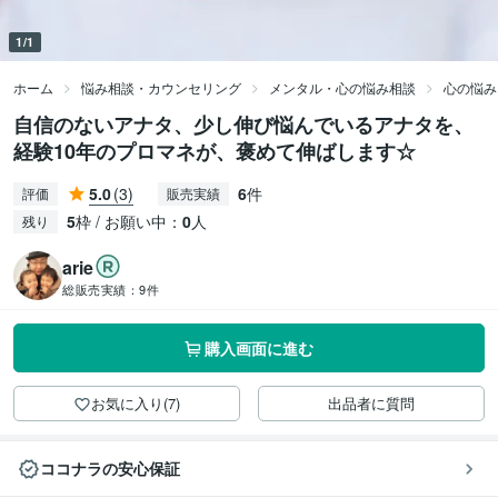
1/1
ホーム
悩み相談・カウンセリング
メンタル・心の悩み相談
心の悩み
自信のないアナタ、少し伸び悩んでいるアナタを、
経験10年のプロマネが、褒めて伸ばします☆
5.0
(3)
6
件
評価
販売実績
5
枠 / お願い中：
0
人
残り
arie
総販売実績：
9件
購入画面に進む
お気に入り(7)
出品者に質問
ココナラの安心保証