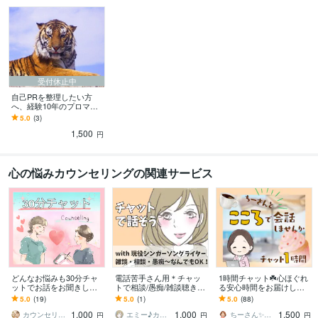
受付休止中
自己PRを整理したい方
へ、経験10年のプロマネ
が、あなたの「強み」を
5.0
(3)
「３つの熱い力」に整理
1,500
します☆
円
心の悩みカウンセリングの関連サービス
どんなお悩みも30分チャ
電話苦手さん用＊チャッ
1時間チャット☘️心ほぐれ
ットでお話をお聞きしま
トで相談/愚痴/雑談聴きま
る安心時間をお届けしま
す 仕事·転職·人間関係·キ
す 現役シンガーソングラ
す くつろぎカフェのよう
5.0
(19)
5.0
(1)
5.0
(88)
ャリア·恋愛·結婚·離婚·話
イターがお相手♪お気軽に
に気楽に気持ちを整理で
1,000
1,000
1,500
し相手
どうぞ！
きる癒し時間✨
カウンセリング＆コーチングルーム ミモザ
エミー♪カウンセラー＆マルチクリエイター
ちーさん✨ほっこりの間の人
円
円
円