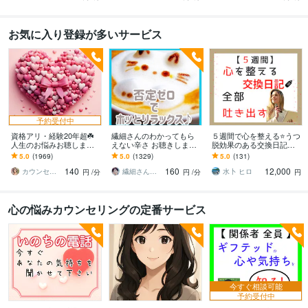
お気に入り登録が多いサービス
予約受付中
資格アリ・経験20年超☘️
繊細さんのわかってもら
５週間で心を整える⭐うつ
人生のお悩みお聴します
えない辛さ お聴きします
脱効果のある交換日記し
鬱・HSP・介護障害・毒
HSP/モヤモヤを手放す一
ます 【通常版】気持ちを
5.0
(1969)
5.0
(1329)
5.0
(131)
親・恋愛・仕事・育児・
歩☘️自分を大切にする✨を
吐き出す、習慣化❗
140
160
12,000
占い依存etc
始めよう
カウンセリング事務所☘️オフィスカノン
繊細さん相談室☘️野崎真礼（まひろ）
水卜 ヒロ
円
/分
円
/分
円
心の悩みカウンセリングの定番サービス
今すぐ相談可能
予約受付中