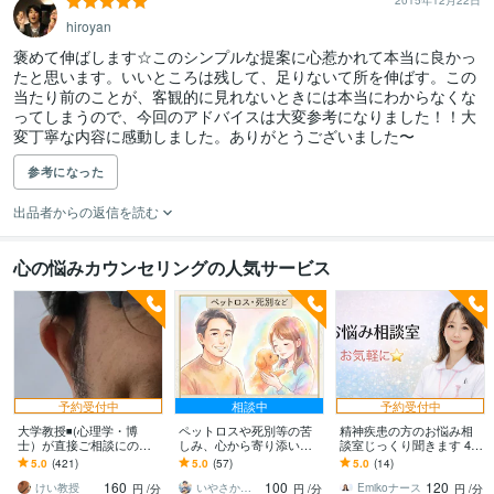
2015年12月22日
hiroyan
褒めて伸ばします☆このシンプルな提案に心惹かれて本当に良かっ
たと思います。いいところは残して、足りないて所を伸ばす。この
当たり前のことが、客観的に見れないときには本当にわからなくな
ってしまうので、今回のアドバイスは大変参考になりました！！大
変丁寧な内容に感動しました。ありがとうございました〜
参考になった
出品者からの返信を読む
心の悩みカウンセリングの人気サービス
予約受付中
相談中
予約受付中
大学教授◾️(心理学・博
ペットロスや死別等の苦
精神疾患の方のお悩み相
士）が直接ご相談にのり
しみ、心から寄り添いま
談室じっくり聞きます 48
ます 学生さんが、心理学
す 止まった時計の針、無
時間以内にあなただけの
5.0
(421)
5.0
(57)
5.0
(14)
の先生に恋愛相談するよ
理に動かさなくて大丈夫
Word資料を無料でお届け
160
100
120
うなお気軽さでどうぞ
ですから
します
けい教授
いやさか☆やすらぎの傾聴者
Emikoナース
円
/分
円
/分
円
/分