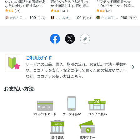
いのちの電話✨看護師があ
何があったの？私がしっ
ギフテッド関係者へ☆
なたに優しく寄り添いま
かり傾聴します 何か嫌な
「心のモヤモヤ」解消し
す 死にたい・前に進めな
ことあった？私が聴くか
ます 日本初！ギフテッド
5.0
(26)
5.0
(131)
5.0
(34)
くて辛い時・どんな悩み
ら電話してみて
専門のカウンセラーが、
100
100
260
もしっかり聴きます
あなたの悩みに共感☆
かのん♡癒しのお部屋
ここあ ❀ぽかぽか相談室❀
だい先生 ➡︎ ギフテッド（IQ142）
円
/分
円
/分
円
/分
ご利用ガイド
サービスの出品、購入、取引の流れ、お支払い方法・手数料
や、ココナラを安心・安全に使って頂くための制度やマナー
など、ココナラの使い方はこちら。
お支払い方法