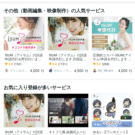
その他（動画編集・映像制作）の人気サービス
ISUM（アイサム）の許諾
ISUM（アイサム）の許諾
圧倒的コスパ✨ISUM(アイ
申請代行を即日行います
申請代行します 許諾証発
サム)申請を代行します 最
丁寧なご案内での安心の
送。複数曲の申請も承り
短当日発送！圧倒的コス
4.8
(152)
5.0
(1191)
5.0
(268)
実績。自作ムービーに曲
ます！JASRAC申請も可
パ！プロにお任せ！
4,000
4,500
4,000
入れの悩み解決。
能
プリンセスネット
ガルニ｜ウェディングムービー＆ギフト
Aki_Minami
円
円
円
お気に入り登録が多いサービス
ISUM（アイサム）の許諾
ネトフリ風 結婚式ムービ
ゆるい【ワンポイント】