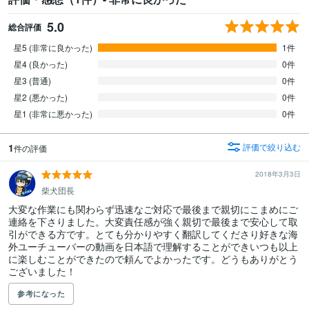
5.0
総合評価
星5 (非常に良かった)
1件
星4 (良かった)
0件
星3 (普通)
0件
星2 (悪かった)
0件
星1 (非常に悪かった)
0件
1
評価で絞り込む
件の評価
2018年3月3日
柴犬団長
大変な作業にも関わらず迅速なご対応で最後まで親切にこまめにご
連絡を下さりました。大変責任感が強く親切で最後まで安心して取
引ができる方です。とても分かりやすく翻訳してくださり好きな海
外ユーチューバーの動画を日本語で理解することができいつも以上
に楽しむことができたので頼んでよかったです。どうもありがとう
ございました！
参考になった