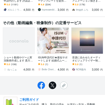
申請代行します 許諾証発
ーテンプレートを提供し
アニメーション描きます
送。複数曲の申請も承り
ます 披露宴を盛り上げ
「20種類から選べる！」
5.0
(1191)
4.9
(334)
5.0
(176)
ます！JASRAC申請も可
る！パワポで自作可能な
配信画面・ブログなどの
4,500
3,000
3,000
能
プロフィールムービー！
飾りに！
ガルニ｜ウェディングムービー＆ギフト
Inpreswedding
9egg9 ふち
円
円
円
その他（動画編集・映像制作）の定番サービス
ショート動画やゲーム実
ISUM申請代行★最短サポ
音源に合わせたオーディ
況動画作成します 貴方へ
ートします 結婚式ムービ
オビジュアライザー制作
最高の動画をお届けしま
ーの著作権、専門業者が
します 【選べるテンプ
5.0
(106)
5.0
(1)
5.0
(1)
す！
一括解決！
レ】波形・オーディオス
4,000
4,000
3,000
ペクトラム制作します！
ねっこぉ
Belle Cherie Design
NCW森内
円
円
円
ご利用ガイド
サービスの出品、購入、取引の流れ、お支払い方法・手数料