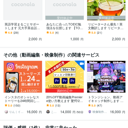
受付休止中
受付休止中
英語学習まるごとサポー
あなたに合ったTOEIC勉
リピーターさん優先！英
トします 元大手英会話学
強法を伝授します 【TOEI
文翻訳します リピーター
校人気英会話講師による
C】何からしたら良いか分
さん優先！英文翻訳いた
4.9
(29)
5.0
(4)
5.0
(21)
マンツーマンサポート！
からないあなたへ
します！
2,000
1,000
2,000
円
円
円
その他（動画編集・映像制作）の関連サービス
満枠対応中
インスタのオシャレなス
20%OFF動画編集Premier
トランジション、動画ア
トーリーを24時間回しま
e使い方教えます 驚愕!2
イキャッチ制作します Vtu
す 1ヶ月16,000円！1日2
0%OFF【プレミアプロ】
ber、配信、YouTube、Twi
5.0
(150)
5.0
(13)
5.0
(47)
回ストーリーズを【毎
動画編集教室/教えて/操作
tch、ライブ配信
16,000
14,000
16,000
日】アップ！
りん｜インスタお任せください❀
こうさん│映像×AI×SNS
映像制作GOA
円
円
/50分
円
評価・感想（1件）- 非常に良かった