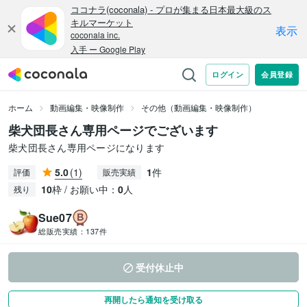
ホーム
動画編集・映像制作
その他（動画編集・映像制作）
柴犬団長さん専用ページでございます
柴犬団長さん専用ページになります
5.0
(1)
1
件
評価
販売実績
10
枠 / お願い中：
0
人
残り
Sue07
総販売実績：
137件
受付休止中
再開したら通知を受け取る