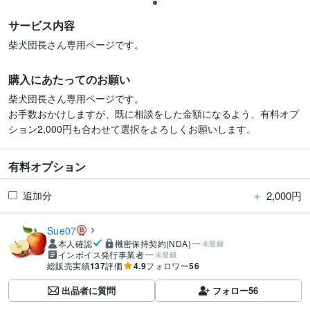
サービス内容
柴犬団長さん専用ページです。
購入にあたってのお願い
柴犬団長さん専用ページです。

お手数おかけしますが、既に相談をした金額になるよう、有料オプ
ション2,000円も合わせて選択をよろしくお願いします。
有料オプション
＋
2,000円
追加分
Sue07
本人確認
機密保持契約(NDA)
未登録
インボイス発行事業者
未登録
総販売実績
137
評価
4.9
フォロワー
56
出品者に質問
フォロー
56