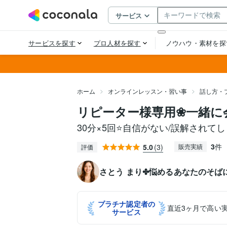
ホーム
オンラインレッスン・習い事
話し方・
リピーター様専用❀一緒に
30分×5回⭐自信がない/誤解されて
3
件
5.0
(3)
販売実績
評価
さとう まり✤悩めるあなたのそば
プラチナ認定者の
直近3ヶ月で高い
サービス