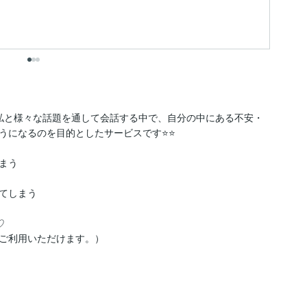
出
の私と様々な話題を通して会話する中で、自分の中にある不安・
うになるのを目的としたサービスです⭐⭐

う

てしまう



にご利用いただけます。）
