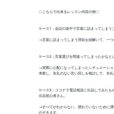
〇こちらで出来るレッスン内容の例〇

ケース1：会話の途中で言葉に詰まってしまうこ
→言葉に詰まってしまう理由を紐解いて、一つ
ケース2：言葉選びを間違ってしまったかなとい
→実際に心配になってしまったシチュエーショ
考察し、失礼のない言い回しを検討して、失礼
ケース3：ココナラ電話相談に出品してみたも
出品初心者さん。

→すべてがわからない、慣れていないために湧
のぞきます。
