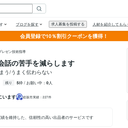
会員登録で10％割引クーポンを獲得！
プレゼン技術指導
会話の苦手を減らします
しまう/うまく伝わらない
5
枠 / お願い中：
0
人
残り
にいます
総販売実績：
227件
実績を維持した、信頼性の高い出品者のサービスです