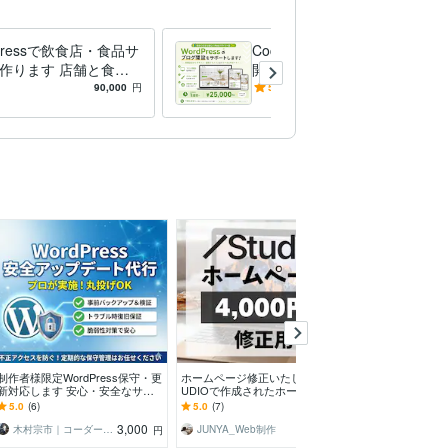
Pressで飲食店・食品サ
CocoonのWordPressブログ
作ります 店舗と食材
開設します 初期設定、SEO
を活かすホームページ
も対応。丸ごと代行＆納品後
90,000
円
5.0
(1)
25,000
円
フォロー付き！
制作者様限定WordPress保守・更
ホームページ修正いたします ST
CanvaのLPテ
新対応します 安心・安全なサイ
UDIOで作成されたホームページ
ます モバイルフ
ト運用を、全力でサポートいたし
の修正を承ります！
由に編集可能(セミ
5.0
(6)
5.0
(7)
5.0
(237)
ます。
3,000
4,000
木村宗市｜コーダー｜Web制作
JUNYA_Web制作
abassist
円
円