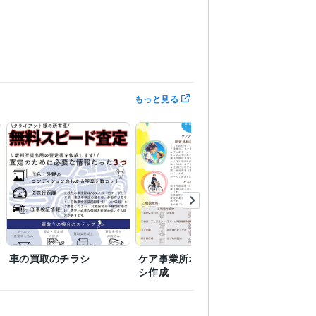
もっと見る
車の買取のチラシ
ケア事業所オープンチラ
ケアプラ
シ作成
OGP画像