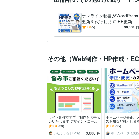
オンライン秘書がWordPress
更新を代行します HP更新か
らCanva画像制作まで月１０
5.0
(5)
30,000
円
時間まとめて対応
その他（Web制作・HP作成・E
サイト制作やアプリ制作をお手伝
ホームページ修正、
いいたします デザイン・コーデ
ス追加など対応します
ィング・プログラミングの悩み事
ンス、カスタマイズ
5.0
(30)
5.0
(25)
相談ください！
相談ください
3,000
いたうしろ｜Desigh ＆ Web
ホームページ作成塾
円