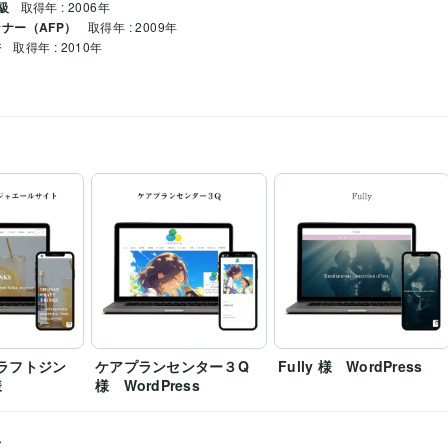
級
取得年 : 2006年
ナー（AFP）
取得年 : 2009年
許
取得年 : 2010年
ript:1年
PHP:0年
Google スプレッドシート:3年
弥生会計:2年
Canva:4年
構築
WordPress個人ブログ・お店サイト
チラシ作成
個人
ブログ
コーポレートサイト
WordPress
サイト制作
ホームページ
クラフトジン
ケアプランセンター３Q
Fully 様 WordPress
様
様 WordPress
ス