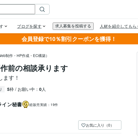
会員登録で10％割引クーポンを獲得！
eb制作・HP作成・EC構築）
ジ制作前の相談承ります
します！
5
枠 / お願い中：
0
人
り
ライン秘書
総販売実績：
19件
お気に入り（0）