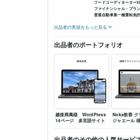
フードコーディネーター3
ファイナンシャル・プラン
普通自動車第一種運転免
CSS:1年
HTML:1年
JavaSc
プログラミング言
出品者の実績をもっと見る
語・フレームワーク
WordPress:6年
Excel:6年
ビジネス・クリエイ
出品者のポートフォリオ
ティブツール
Web制作・HP作成・EC
得意分野
飲食
建設
ビジネス
越後商萬様 WordPress
Noka飲香 
14ページ 多言語サイト
ジャエール 
出品者のその他の人気サービ