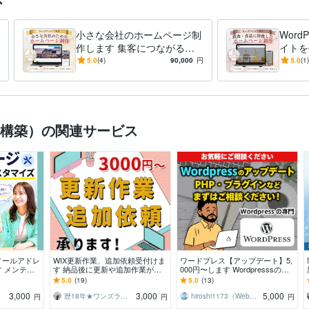
小さな会社のホームページ制
Word
作します 集客につながる設
イトを
計でWordPressサイトサポー
の魅力
5.0
(4)
90,000
円
5.0
(1)
トします！
制作
C構築）の関連サービス
メールアドレ
WIX更新作業、追加依頼受付けま
ワードプレス【アップデート】5,
 メンテナ
す 納品後に更新や追加作業が必
000円〜します Wordpresssのバ
など気軽にご
要になった方必見！
ージョンアップ・PHP・プラグイ
5.0
(19)
5.0
(13)
ン等
3,000
3,000
5,000
歴18年★ワンズライフデザイン
hiroshi1173（Web解析士）
円
円
円