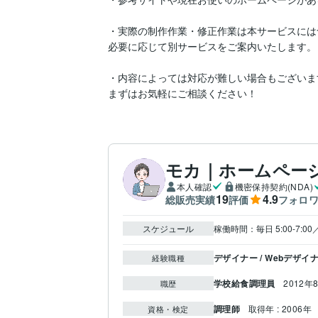
・実際の制作作業・修正作業は本サービスには含
必要に応じて別サービスをご案内いたします。

・内容によっては対応が難しい場合もございます。
まずはお気軽にご相談ください！
モカ｜ホームペー
本人確認
機密保持契約(NDA)
19
4.9
総販売実績
評価
フォロ
スケジュール
稼働時間：毎日 5:00-7:00／平
デザイナー / Webデザイ
経験職種
学校給食調理員
2012年8
職歴
調理師
取得年 : 2006年
資格・検定