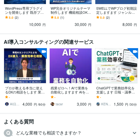
WordPress専用プラグイ
WP完全オリジナルテーマ
SWELLでWPブログ初期設
ンを開発します 既存プラ
制作します 機能相談OK！
定しますます ジャンル不
グインで無理な機能を実
管理画面付きテーマ制作
問｜途中からも整えます
5.0
(2)
5.0
(1)
5.0
(2)
装します
10,000
30,000
8,000
円
円
円
AI導入コンサルティングの関連サービス
プロが教える本当に使え
残業ゼロへ！AIで業務を
ChatGPTで業務効率化を
るDXの相談をします 業務
自動化しますます AIを導
支援します 日報・議事
にフィットした無理のな
入して残業・手作業を自
録・文章作成などの業務
-
-
-
いDXの第一歩のご提供。
動化
を自動化してみません
4,000
3,000
1,500
か？
AI日本橋
tacar
KEN◼️AI・DX支援ならお任せ！
円
/60分
円
円
/30分
よくある質問
どんな業種でも相談できますか？