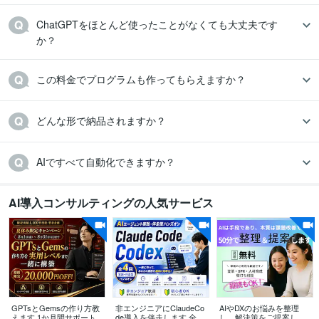
ChatGPTをほとんど使ったことがなくても大丈夫です
か？
この料金でプログラムも作ってもらえますか？
AIですべて自動化できますか？
AI導入コンサルティングの人気サービス
GPTsとGemsの作り方教
非エンジニアにClaudeCo
AIやDXのお悩みを整理
えます 1か月間サポート！
de導入を伴走します 全4
し、解決策をご提案しま