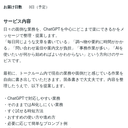
お届け日数
3日（予定）
サービス内容
日々の面倒な業務を、ChatGPTを中心にどこまで楽にできるかをメ
ッセージで整理・提案します。

「毎日同じような文章を書いている」「調べ物や要約に時間がかか
る」「問い合わせ返信や案内文が負担」「事務作業が多い」「AIを
使いたいが何から始めればよいかわからない」という方向けのサー
ビスです。

最初に、トークルーム内で現在の業務や面倒だと感じている作業を
自由に書き出していただきます。箇条書きで大丈夫です。内容を整
理したうえで、以下を提案します。

・ChatGPTで対応しやすい業務

・そのままではAI化しにくい業務

・すぐ試せる時短方法

・おすすめの使い方や進め方

・必要に応じて簡単なプロンプト例
