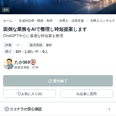
1/1
ホーム
生成AI活用・開発・制作
AI導入・活用支援
AI導入コンサルテ
面倒な業務をAIで整理し時短提案します
ChatGPT中心に最適な時短案を整理
-
0
件
評価
販売実績
3
枠 / お願い中：
0
人
残り
たか369
総販売実績：
21件
受付終了
お気に入り(0)
出品者に質問
ココナラの安心保証