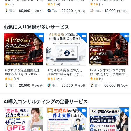
初心者でも1か月間で実用
回★経営者・個人事業主
す AI導入の「何から始め
-
(1)
5.0
(6)
5.0
(1)
レベルへ
の業務自動化に伴走
ればいい？」経営・現場
80,000
30,000
12,000
目線で整理します
賢者企画
TojoJotaro
mames｜起業・副業支援×AIDX設計
円
/90分
円
/60分
円
/50分
お気に入り登録が多いサービス
AIブログを完全自動化運
AI司令塔を実務に導入し
Codexを非エンジニア向
用する方法をコンサルし
仕事の仕組みを作ります
けに教えます 1か月間サポ
ます 2か月で21万PV増や
プロジェクト構築から報
ート！初心者でも安心ワ
4.9
(17)
5.0
(21)
5.0
(4)
した実践ノウハウも公開
告・運用まで個別に整え
ークショップ型AIコンサ
20,000
75,000
80,000
ます
ル
賢者企画
中村エミリ
賢者企画
円
/90分
円
/60分
円
/90分
AI導入コンサルティングの定番サービス