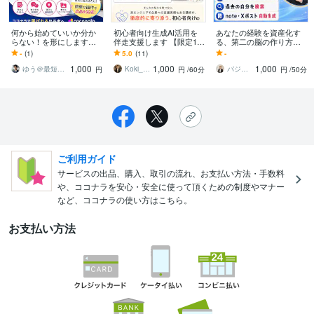
何から始めていいか分か
初心者向け生成AI活用を
あなたの経験を資産化す
らない！を形にします
伴走支援します 【限定10
る、第二の脳の作り方教
「売れる」商品を親身に
名】非エンジニアが生成A
えます Claude Codeで作
-
(1)
5.0
(11)
-
考えます。あなた専用サ
Iの活用を伴走支援しま
る、自分専用のAI秘書
1,000
1,000
1,000
ポートGPTs
す！
ゆう＠最短24時間
Koki_Ito
パジャマ先生
円
円
/60分
円
/50分
ご利用ガイド
サービスの出品、購入、取引の流れ、お支払い方法・手数料
や、ココナラを安心・安全に使って頂くための制度やマナー
など、ココナラの使い方はこちら。
お支払い方法