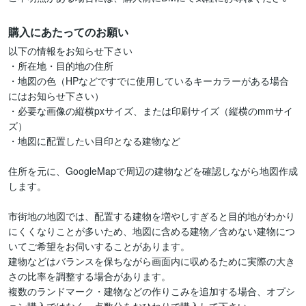
購入にあたってのお願い
以下の情報をお知らせ下さい

・所在地・目的地の住所

・地図の色（HPなどですでに使用しているキーカラーがある場合
にはお知らせ下さい）

・必要な画像の縦横pxサイズ、または印刷サイズ（縦横のmmサイ
ズ）

・地図に配置したい目印となる建物など

住所を元に、GoogleMapで周辺の建物などを確認しながら地図作成
します。

市街地の地図では、配置する建物を増やしすぎると目的地がわかり
にくくなりことが多いため、地図に含める建物／含めない建物につ
いてご希望をお伺いすることがあります。

建物などはバランスを保ちながら画面内に収めるために実際の大き
さの比率を調整する場合があります。

複数のランドマーク・建物などの作りこみを追加する場合、オプシ