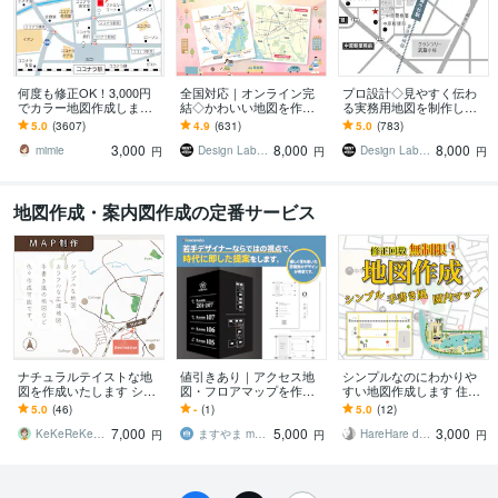
何度も修正OK！3,000円
全国対応｜オンライン完
プロ設計◇見やすく伝わ
でカラー地図作成します
結◇かわいい地図を作成
る実務用地図を制作しま
チラシ、ホームページな
します 修整無制限・印刷
す 修正無制限・全国対応
5.0
(3607)
4.9
(631)
5.0
(783)
どに掲載できる地図を制
物・WEBに対応した分か
｜オンライン完結｜印
3,000
8,000
8,000
作します。
りやすい地図デザイン
刷・WEB両対応
mimie
Design Lab｜名刺・地図・印刷物
Design Lab｜名刺・地図・印刷物
円
円
円
地図作成・案内図作成の定番サービス
ナチュラルテイストな地
値引きあり｜アクセス地
シンプルなのにわかりや
図を作成いたします シン
図・フロアマップを作成
すい地図作成します 住所
プル・カラフル・手書き
します 名刺/チラシ/看板な
のみ丸投げでOK！お好み
5.0
(46)
-
(1)
5.0
(12)
風のデザインが選べま
どに使えるマップを作成
のデザインで！
7,000
5,000
3,000
す！
します
KeKeReKe Design マツダ
ますやま masuyama
HareHare design
円
円
円