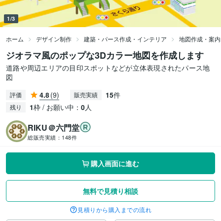
1/3
ホーム
デザイン制作
建築・パース作成・インテリア
地図作成・案内
ジオラマ風のポップな3Dカラー地図を作成します
道路や周辺エリアの目印スポットなどが立体表現されたパース地
図
4.8
(9)
15
件
評価
販売実績
1
枠 / お願い中：
0
人
残り
RIKU＠六門堂
総販売実績：
148件
購入画面に進む
無料で見積り相談
見積りから購入までの流れ