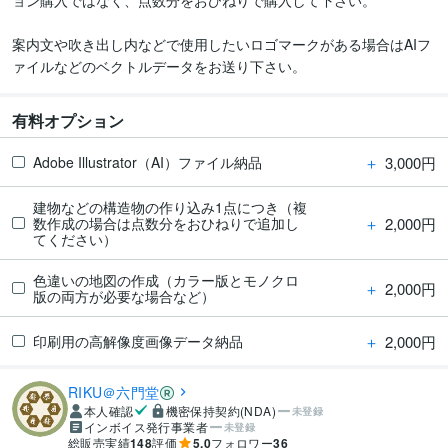
ョン購入ではなく、点数分をおひねりで購入して下さい。

案内文や吹き出し内などで使用したいロゴマークがある場合はAIフ
有料オプション
＋
3,000円
Adobe Illustrator（AI）ファイル納品
建物などの構造物の作り込み1点につき（複
＋
2,000円
数作成の場合は点数分をおひねりで追加し
てください）
色違いの地図の作成（カラー版とモノクロ
＋
2,000円
版の両方が必要な場合など）
＋
2,000円
印刷用の高解像度画像データ納品
RIKU＠六門堂
本人確認
機密保持契約(NDA)
未登録
インボイス発行事業者
未登録
総販売実績
148
評価
5.0
フォロワー
36