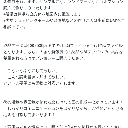
図作成を行います。サンプルにないランドマークなどもオプション
購入で作りこみいたします

※通常は簡易な立方体を地図内に配置します

※大型ショッピングモールや遊園地などの作りこみは事前にDMでご
相談下さい。

納品データは600×500pxまでのJPEGファイルまたはPNGファイル
となります。さらに大きな解像度での納品やAIファイルでの納品を
希望される方はオプションをご購入ください。

「こういうふうにして欲しい」

「こんな説明書きを加えて欲しい」

というご要望にも柔軟に対応いたします。

街の活気や雰囲気が伝わる楽しげな地図の作成を心がけています！
　しっかりコミュニケーションをはかりながら、ご満足いただける
地図を目指してまいります！

ご不明点がある場合には、購入前にDMにて気軽にお尋ねください