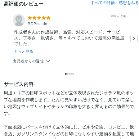
すべての評価・感想をみる
高評価のレビュー
3年以上前
RDPestate
作成者さんの作成技術、品質、対応スピード、サービ
ス、丁寧さ、親切さ、等々すべてにおいて最高の満足度
でした。
また必要に...
もっと見る
出品者からの返信
サービス内容
周辺エリアの目印スポットなどが立体表現されたジオラマ風のポッ
プな地図を作成します。たんに見やすいだけでなく、見ていて楽し
い地図はウェブサイトやチラシの印象を大きく変えるのに効果的で
す。

平面地図にパースを付けて立体的にし、ビルや公園、コンビニ、飲
食店、ガソリンスタンドなどの目印になりやすい建物を配置して地