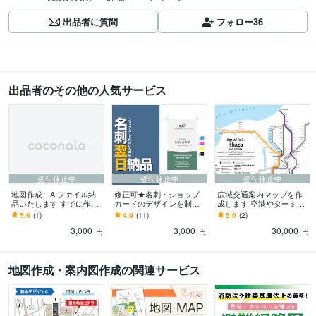
出品者に質問
フォロー
36
出品者のその他の人気サービス
受付休止中
受付休止中
受付休止中
地図作成 AIファイル納
修正可★名刺・ショップ
広域交通案内マップを作
品いたします すでに作成
カードのデザインを制作
成します 空港やターミナ
済みの地図の、AIファイ
します 納得できる名刺や
ル駅などを含む広域の交
5.0
(1)
4.9
(11)
5.0
(2)
ル追加納品用です。
ショップカードのデザイ
通・乗換案内マップを作
3,000
3,000
30,000
ンをすぐに欲しい方に！
成
円
円
円
地図作成・案内図作成の関連サービス