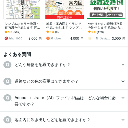
満枠対応中
シンプルなカラー地図・
地図・案内図をイラレで
分かりやすい避難経路図
案内図を作成します 何度
作成いたします シンプ
を制作します 危険から身
も修正OK！商用可！分か
ル〜詳細・高速マップな
を守る為の避難経路図案
5.0
(587)
5.0
(9)
5.0
(129)
りやすく見やすい地図を
どご希望の地図を作成！
内板
3,000
4,000
3,000
作成します
hiiro 1000
R_diver
__N_Design__
円
円
円
よくある質問
どんな建物を配置できますか？
道路などの色の変更はできますか？
Adobe Illustrator（AI）ファイル納品は、どんな場合に必
要ですか？
地図内に吹き出しなどを配置できますか？