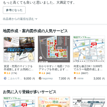
もっと高くても良いと思いました。大満足です。
参考になった
出品者からの返信を読む
地図作成・案内図作成の人気サービス
賃貸・売買のマイソクを
分かりやすい！地図 / フロ
何度も修正OK！3,000円
作成致します お気軽にご
アマップを作成します 手
でカラー地図作成します
相談下さい！最短24時間
書き・指定住所でもOK！
チラシ、ホームページな
5.0
(174)
4.8
(44)
5.0
(3607)
以内に完納いたします！
分かりやすくお作りしま
どに掲載できる地図を制
9,000
7,000
3,000
す！
作します。
こまわり不動産 不動産のお困りごと解決
kagomep
mimie
円
円
円
お気に入り登録が多いサービス