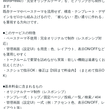
WordPressの「完全オリジナルテーマ」を、ヒアリングから制作し
ます。

既存テーマやベーステーマを流用せず、構造・テンプレート・デザ
インをゼロから組み上げるので、「被らない・思い通りに作れる」
を重視する方向けです。

■このサービスの特徴

・ベーステーマ不使用：完全オリジナルで制作（レスポンシブ対
応）

・管理画面（設定UI）を用意：色、レイアウト、表示ON/OFFなど
を運用しやすく

・トークルームで要望を詰めながら実装：欲しい機能は遠慮なくお
伝えください

・スクショで指示OK：修正は【5回まで料金内】（まとめて指示O
K）

■基本料金に含まれるもの

・オリジナルテーマ制作（レスポンシブ）

・テンプレ一式：トップ／固定ページ／投稿／一覧／検索／404

・管理画面（設定UI）一式（例：アクセント色、表示ON/OFF、レ
イアウト等）
