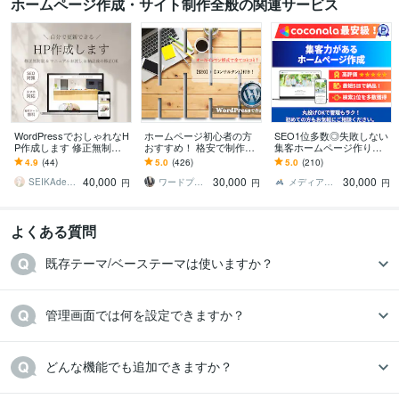
ホームページ作成・サイト制作全般の関連サービス
WordPressでおしゃれなH
ホームページ初心者の方
SEO1位多数◎失敗しない
P作成します 修正無制限
おすすめ！ 格安で制作し
集客ホームページ作りま
で納得のいくデザインに
ます 追加料なし | スマホ
す SEO対策×丸投げ×プロ
4.9
(44)
5.0
(426)
5.0
(210)
仕上げます。
対応、問い合わせ、ブロ
品質ホームページを丸投
40,000
30,000
30,000
グ設置、SEO込
げで制作します
SEIKAdesign
ワードプレスPro
メディアブーム｜Web集客の専門家
円
円
円
よくある質問
既存テーマ/ベーステーマは使いますか？
管理画面では何を設定できますか？
どんな機能でも追加できますか？