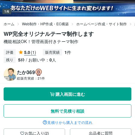
1/6
ホーム
Web制作・HP作成・EC構築
ホームページ作成・サイト制作
WP完全オリジナルテーマ制作します
機能相談OK！管理画面付きテーマ制作
5.0
(1)
1
件
評価
販売実績
5
枠 / お願い中：
0
人
残り
たか369
総販売実績：
21件
購入画面に進む
無料で見積り相談
見積りから購入までの流れ
お気に入り(2)
出品者に質問