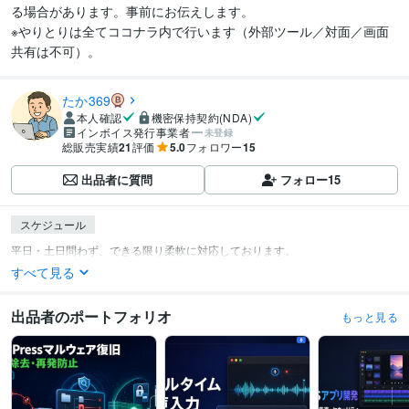
る場合があります。事前にお伝えします。

※やりとりは全てココナラ内で行います（外部ツール／対面／画面
共有は不可）。
たか369
本人確認
機密保持契約(NDA)
インボイス発行事業者
未登録
総販売実績
21
評価
5.0
フォロワー
15
出品者に質問
フォロー
15
スケジュール
すべて見る
出品者のポートフォリオ
もっと見る