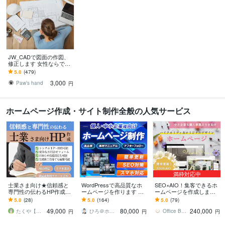
JW_CADで図面の作図、
修正します 女性ならでは
の視点で丁寧に作図、ト
5.0
(479)
レースをいたします。
3,000
Paw’s hand
円
ホームページ作成・サイト制作全般の人気サービス
満枠対応中
士業さま向け★信頼感と
WordPressで高品質なホ
SEO×AIO！集客できるホ
専門性の伝わるHP作成し
ームページを作ります シ
ームページを作成します
ます 弁護士様、司法書士
ンプル/SEO/ホームペー
★ 初心者歓迎！オリジナ
5.0
(28)
5.0
(164)
5.0
(79)
様、行政書士様、社労士
ジ/おしゃれ/スタイリッシ
ルデザイン！簡単更新！
49,000
80,000
240,000
様、税理士様向けに！
ュ
オシャレなＨＰ
たくや【WEB制作 G_conure】
ひろ＠ホームページ制作
Office Bouquetgarni
円
円
円