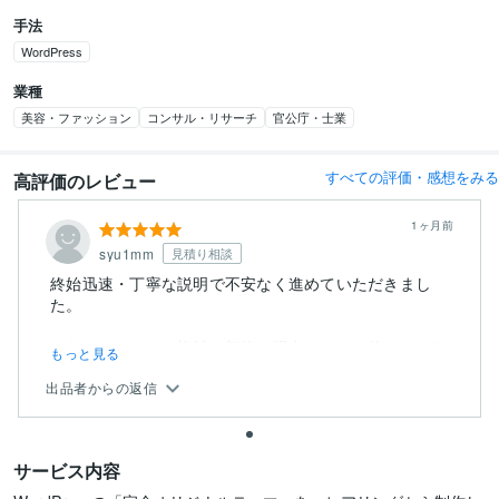
手法
WordPress
業種
美容・ファッション
コンサル・リサーチ
官公庁・士業
すべての評価・感想をみる
高評価のレビュー
1ヶ月前
syu1mm
見積り相談
終始迅速・丁寧な説明で不安なく進めていただきまし
た。
また、サーバーの複雑な契約や現在メールで使っている
もっと見る
ドメインを、そ...
出品者からの返信
サービス内容