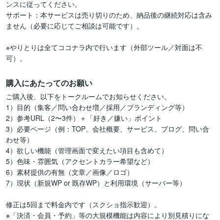
ンスに従ってください。

サポート：本サービスは売り切りのため、納品後の継続対応は含み
ません（必要に応じてご相談は可能です）。

※やりとりは全てココナラ内で行います（外部ツール／対面は不
可）。
購入にあたってのお願い
ご購入後、以下をトークルームでお知らせください。

1）目的（集客／問い合わせ増／採用／ブランディング等）

2）参考URL（2〜3件）＋「好き／嫌い」ポイント

3）必要ページ（例：TOP、会社概要、サービス、ブログ、問い合
わせ等）

4）欲しい機能（管理画面で変えたい項目も含めて）

5）色味・雰囲気（アクセントカラー希望など）

6）素材提供の有無（文章／画像／ロゴ）

7）現状（新規WP or 既存WP）と利用環境（サーバー等）

修正は5回まで料金内です（スクショ指示歓迎）。

※「決済・会員・予約」等の大規模機能は内容により別見積りにな