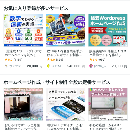
お気に入り登録が多いサービス
3冠達成！ワードプレスで
歴10年！有名企業も手が
販売実績500件越え！コス
ホームページを制作しま
けるプロがサイト制作し
パ最強サイトを作成しま
す WEB制作＆デザイン部
ます 初心者でも安心★ヒ
す 起業、副業、ブログ！
5.0
(1157)
5.0
(124)
5.0
(952)
門1位（販売数・評価数・
アリング重視・要望に沿
WPで更新楽々！オリジナ
20,000
240,000
20,000
お気に入り数）
って柔軟に対応可能
ルデザイン可能
ウェブゲート
CREATORSZERO
ponta_依頼多数のため返信遅れます
円
円
円
ホームページ作成・サイト制作全般の定番サービス
おしゃれでず〜っと月額
現役WEBデザイナーがお
初心者応援！かわいい・
無料のホームページ作り
しゃれなサイトを制作し
おしゃれなHP作成します