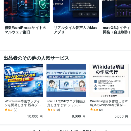
複数WordPressサイトの
リアルタイム音声入力Mac
macOSネイテ
マルウェア復旧
アプリ
開発（自主制作
出品者のその他の人気サービス
WordPress専用プラグイ
SWELLでWPブログ初期設
Wikidata項目を作成します
ンを開発します 既存プラ
定しますます ジャンル不
将来のWikipediaに繋がる
グインで無理な機能を実
問｜途中からも整えます
土台作り
5.0
(2)
5.0
(2)
5.0
(2)
装します
10,000
8,000
5,000
円
円
円