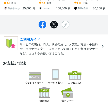
ます 作成料のみ！月額無
ます 【おしゃれなデザイ
Wixにてかわいい、おしゃ
4.8
(51)
4.9
(63)
5.0
(106)
料で素敵なサイトを作り
ン】更新簡単！スマホ対
れなホームページ作成し
25,000
100,000
30,000
たい方！更新簡単！
応もバッチリです！
ます
藤井さやか
tacsan
MHY企画
円
円
円
ご利用ガイド
サービスの出品、購入、取引の流れ、お支払い方法・手数料
や、ココナラを安心・安全に使って頂くための制度やマナー
など、ココナラの使い方はこちら。
お支払い方法