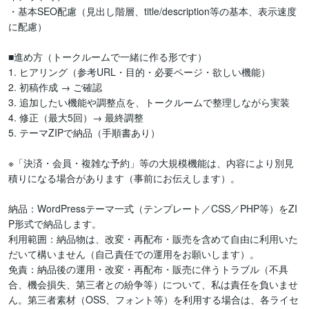
・基本SEO配慮（見出し階層、title/description等の基本、表示速度
に配慮）

■進め方（トークルームで一緒に作る形です）

1. ヒアリング（参考URL・目的・必要ページ・欲しい機能）

2. 初稿作成 → ご確認

3. 追加したい機能や調整点を、トークルームで整理しながら実装

4. 修正（最大5回）→ 最終調整

5. テーマZIPで納品（手順書あり）

※「決済・会員・複雑な予約」等の大規模機能は、内容により別見
積りになる場合があります（事前にお伝えします）。

納品：WordPressテーマ一式（テンプレート／CSS／PHP等）をZI
P形式で納品します。

利用範囲：納品物は、改変・再配布・販売を含めて自由に利用いた
だいて構いません（自己責任での運用をお願いします）。

免責：納品後の運用・改変・再配布・販売に伴うトラブル（不具
合、機会損失、第三者との紛争等）について、私は責任を負いませ
ん。第三者素材（OSS、フォント等）を利用する場合は、各ライセ