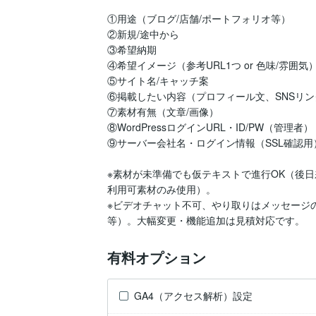
①用途（ブログ/店舗/ポートフォリオ等）

②新規/途中から 

③希望納期

④希望イメージ（参考URL1つ or 色味/雰囲気）
⑤サイト名/キャッチ案

⑥掲載したい内容（プロフィール文、SNSリン
⑦素材有無（文章/画像）

⑧WordPressログインURL・ID/PW（管理者）

⑨サーバー会社名・ログイン情報（SSL確認用）
※素材が未準備でも仮テキストで進行OK（後
利用可素材のみ使用）。

※ビデオチャット不可、やり取りはメッセージ
等）。大幅変更・機能追加は見積対応です。
有料オプション
GA4（アクセス解析）設定