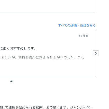
すべての評価・感想をみる
5ヶ月前
に強くおすすめします。
非
お願いしましたが、期待を遥かに超える仕上がりでした。こち
し、スタイリッシュなサイトに仕上げていただきまし
出
トを「公開して運用を始められる状態」まで整えます。ジャンル不問・