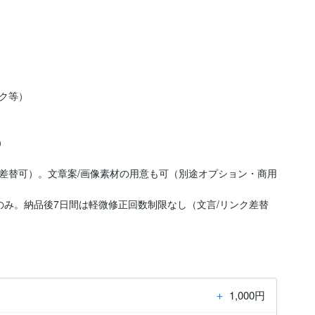


ク等）



日差替可）。文章案/画像素材の用意も可（別途オプション・商用
のみ。納品後7日間は軽微修正回数制限なし（文言/リンク差替
＋
1,000円