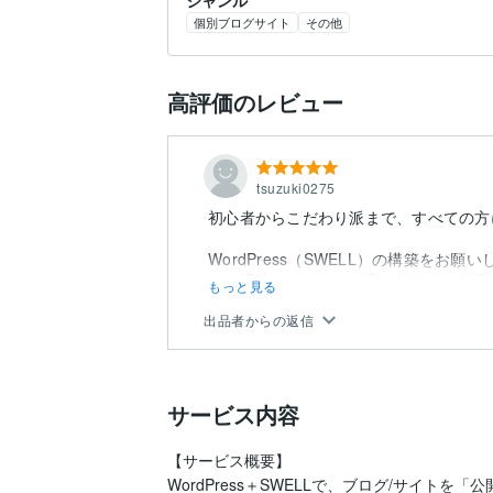
個別ブログサイト
その他
高評価のレビュー
tsuzuki0275
初心者からこだわり派まで、すべての方
WordPress（SWELL）の構築を
らの曖昧なイメージを高い技術力で整理
もっと見る
た。
出品者からの返信
サービス内容
【サービス概要】

WordPress＋SWELLで、ブログ/サイ