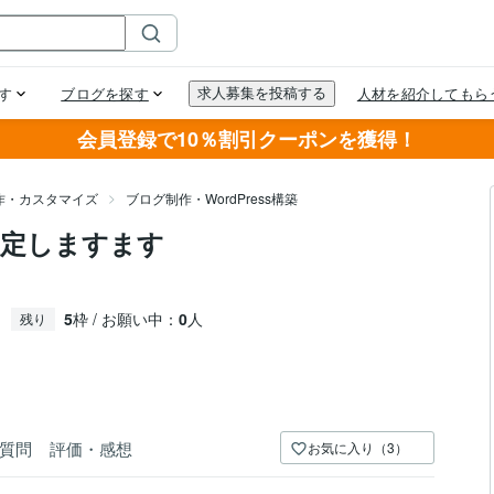
会員登録で10％割引クーポンを獲得！
作・カスタマイズ
ブログ制作・WordPress構築
設定しますます
5
枠 / お願い中：
0
人
残り
質問
評価・感想
お気に入り（3）