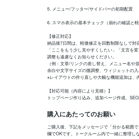
5. メニュー/フッター/サイドバーの初期配置

6. スマホ表示の基本チェック（崩れの確認と軽
【修正対応】

納品後7日間は、軽微修正を回数制限なしで対応
「ここをもう少し見やすくしたい」「文言を変
調整も遠慮なくお知らせください。

（例：文章/リンクの差し替え、メニュー名や
余白や文字サイズの微調整、ウィジェットの入れ
※レイアウトの作り直しや大幅な機能追加は、
【対応可能（内容により見積）】

トップページ作り込み、追加ページ作成、SE
購入にあたってのお願い
ご購入後、下記をメッセージで「分かる範囲で
欄でOKです。トークルーム内で一緒に整理しな