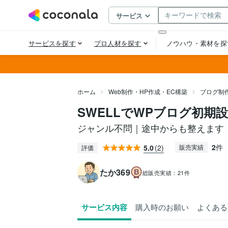
ホーム
Web制作・HP作成・EC構築
ブログ制
SWELLでWPブログ初期
ジャンル不問｜途中からも整えます
2
件
5.0
(2)
販売実績
評価
たか369
総販売実績：
21件
サービス内容
購入時のお願い
よくある