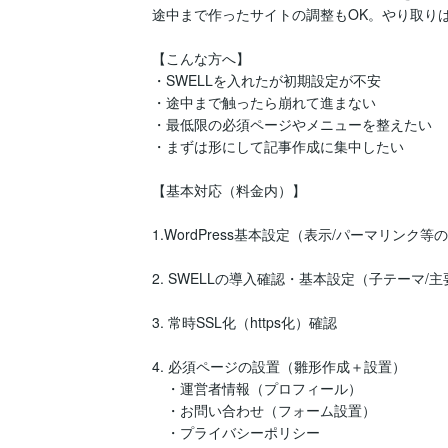
途中まで作ったサイトの調整もOK。やり取り
【こんな方へ】

・SWELLを入れたが初期設定が不安

・途中まで触ったら崩れて進まない

・最低限の必須ページやメニューを整えたい

・まずは形にして記事作成に集中したい

【基本対応（料金内）】

1.WordPress基本設定（表示/パーマリンク等
2. SWELLの導入確認・基本設定（子テーマ/主
3. 常時SSL化（https化）確認

4. 必須ページの設置（雛形作成＋設置）

　・運営者情報（プロフィール）

　・お問い合わせ（フォーム設置）

　・プライバシーポリシー
