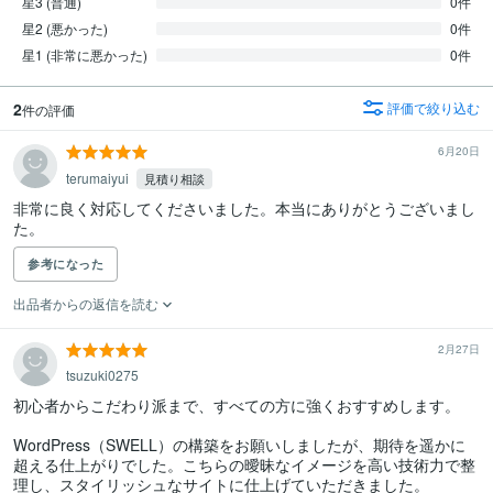
星3 (普通)
0件
星2 (悪かった)
0件
星1 (非常に悪かった)
0件
2
評価で絞り込む
件の評価
6月20日
terumaiyui
見積り相談
非常に良く対応してくださいました。本当にありがとうございまし
た。
参考になった
出品者からの返信を読む
2月27日
tsuzuki0275
初心者からこだわり派まで、すべての方に強くおすすめします。

WordPress（SWELL）の構築をお願いしましたが、期待を遥かに
超える仕上がりでした。こちらの曖昧なイメージを高い技術力で整
理し、スタイリッシュなサイトに仕上げていただきました。
