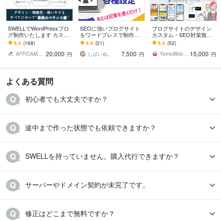
SWELLでWordPressブロ
SEOに強いブログサイト
ブログサイトのデザイン
グ制作いたします カスタ
をワードプレスで制作し
カスタム・SEO対策致し
マイズ途中の方も対応さ
ます 【Wordpress】アフ
ます SWELL・Cocoon・Li
5.0
(168)
4.9
(21)
5.0
(52)
せていただきます！
ィリエイトブログを最短
ghtning、他テーマも対応
20,000
7,500
15,000
即日納品！
AFFICAMP ブログ・HP制作
しばいぬ。
YomoWebbDesign
円
円
円
よくある質問
初心者でも大丈夫ですか？
途中まで作った状態でも依頼できますか？
SWELLを持っていません。購入代行できますか？
サーバーやドメイン契約が未完了です。
修正はどこまで無料ですか？