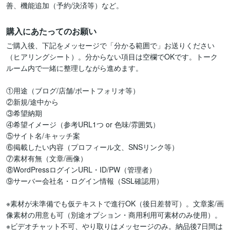
善、機能追加（予約/決済等）など。
購入にあたってのお願い
ご購入後、下記をメッセージで「分かる範囲で」お送りください
（ヒアリングシート）。分からない項目は空欄でOKです。トーク
ルーム内で一緒に整理しながら進めます。

①用途（ブログ/店舗/ポートフォリオ等）

②新規/途中から 

③希望納期

④希望イメージ（参考URL1つ or 色味/雰囲気）

⑤サイト名/キャッチ案

⑥掲載したい内容（プロフィール文、SNSリンク等）

⑦素材有無（文章/画像）

⑧WordPressログインURL・ID/PW（管理者）

⑨サーバー会社名・ログイン情報（SSL確認用）

※素材が未準備でも仮テキストで進行OK（後日差替可）。文章案/画
像素材の用意も可（別途オプション・商用利用可素材のみ使用）。

※ビデオチャット不可、やり取りはメッセージのみ。納品後7日間は