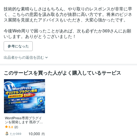
技術的な素晴らしさはもちろん、やり取りのレスポンスが非常に早
く、こちらの意図を汲み取る力が抜群に高い方です。将来のビジネ
ス展開を見据えたアドバイスもいただき、大変心強かったです。

今後Web周りで困ったことがあれば、次も必ずたか369さんにお願
いします。ありがとうございました！
参考になった
出品者からの返信を読む
このサービスを買った人がよく購入しているサービス
WordPress専用プラグイ
ンを開発します 既存プラ
グインで無理な機能を実
5.0
(2)
装します
10,000
たか369
円