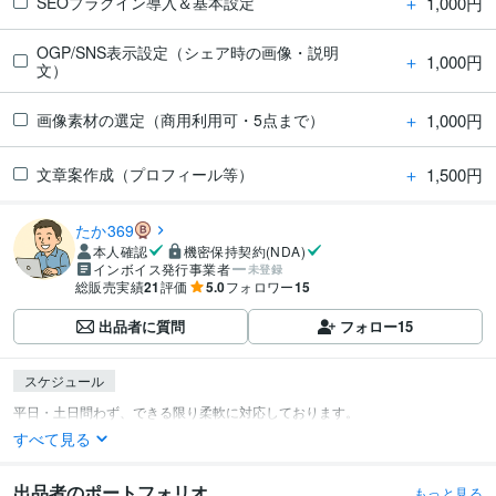
＋
1,000円
SEOプラグイン導入＆基本設定
OGP/SNS表示設定（シェア時の画像・説明
＋
1,000円
文）
＋
1,000円
画像素材の選定（商用利用可・5点まで）
＋
1,500円
文章案作成（プロフィール等）
たか369
本人確認
機密保持契約(NDA)
インボイス発行事業者
未登録
総販売実績
21
評価
5.0
フォロワー
15
出品者に質問
フォロー
15
スケジュール
すべて見る
出品者のポートフォリオ
もっと見る