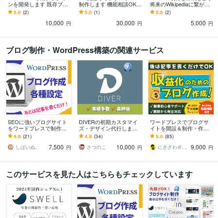
ンを開発します 既存プラ
制作します 機能相談OK！
将来のWikipediaに繋がる
グインで無理な機能を実
管理画面付きテーマ制作
土台作り
5.0
(2)
5.0
(1)
5.0
(2)
装します
10,000
30,000
5,000
円
円
円
ブログ制作・WordPress構築の関連サービス
SEOに強いブログサイト
DIVERの初期カスタマイ
ワードプレスでブログサ
をワードプレスで制作し
ズ・デザイン代行します
イトを開設＆制作・作成
ます 【Wordpress】アフ
WordPressテーマDiverの
します アフィリエイトブ
4.9
(21)
4.9
(34)
5.0
(85)
ィリエイトブログを最短
初期設定代行サービス
ログ初心者が広告収益を
7,500
10,000
9,000
即日納品！
得るための道筋も伝授！
しばいぬ。
さつのこ
にきざわ＠収益化できるブログサイト制作
円
円
円
このサービスを見た人はこちらもチェックしています