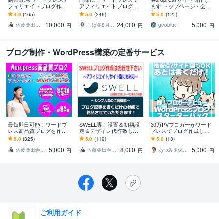
フィリエイトブログ作り
アフィリエイトブログ作
ます トップページ・会社
ます SEO対策/アドセン
ります SEO対策済・アド
概要・お問い合わせフォ
4.9
(465)
5.0
(246)
5.0
(122)
ス/アフィリエイト対応/納
センス対応・有料テーマ
ームの各ページ
10,000
24,000
5,000
品後すぐ使える
カスタマイズもOK
佐藤＠田舎生活ブロガー
こば＠8月7日～8月16日夏季休業
geoblue
円
円
円
ブログ制作・WordPress構築の定番サービス
最短即日可能！ワードプ
SWELL専！設置＆初期設
30万PVブロガーがワード
レス高品質ブログを作成
定＆デザイン代行致しま
プレスでブログ作成しま
します SEO対策済/アドセ
す ブログ初心者歓迎！ア
す アフィリエイト/副業/サ
5.0
(325)
5.0
(119)
5.0
(13)
ンス対応/納品後すぐに記
フィリエイト/無料テーマ
イト型OK
5,000
8,000
5,000
事投稿が出来ます
からの移行可能
佐藤＠田舎生活ブロガー
佐藤＠田舎生活ブロガー
あつみ＠保育園＆福祉のホームページ屋さん
円
円
円
ご利用ガイド