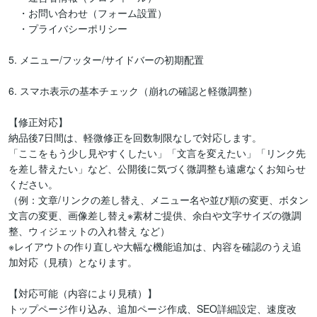
　・お問い合わせ（フォーム設置）

　・プライバシーポリシー

5. メニュー/フッター/サイドバーの初期配置

6. スマホ表示の基本チェック（崩れの確認と軽微調整）

【修正対応】

納品後7日間は、軽微修正を回数制限なしで対応します。

「ここをもう少し見やすくしたい」「文言を変えたい」「リンク先
を差し替えたい」など、公開後に気づく微調整も遠慮なくお知らせ
ください。

（例：文章/リンクの差し替え、メニュー名や並び順の変更、ボタン
文言の変更、画像差し替え※素材ご提供、余白や文字サイズの微調
整、ウィジェットの入れ替え など）

※レイアウトの作り直しや大幅な機能追加は、内容を確認のうえ追
加対応（見積）となります。

【対応可能（内容により見積）】

トップページ作り込み、追加ページ作成、SEO詳細設定、速度改