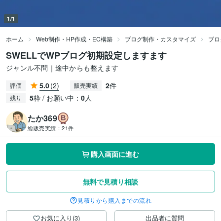
1/1
ホーム
Web制作・HP作成・EC構築
ブログ制作・カスタマイズ
ブロ
SWELLでWPブログ初期設定しますます
ジャンル不問｜途中からも整えます
5.0
(2)
2
件
評価
販売実績
5
枠 / お願い中：
0
人
残り
たか369
総販売実績：
21件
購入画面に進む
無料で見積り相談
見積りから購入までの流れ
お気に入り(3)
出品者に質問