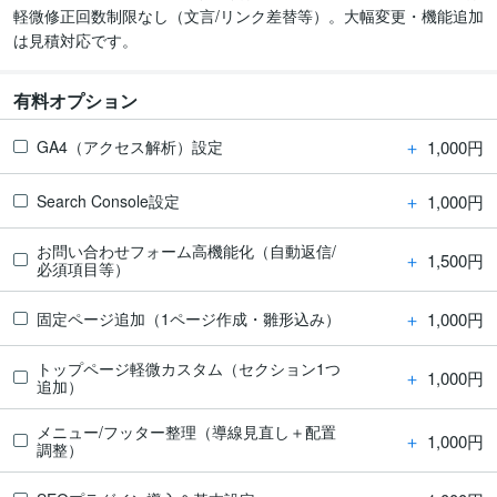
軽微修正回数制限なし（文言/リンク差替等）。大幅変更・機能追加
は見積対応です。
有料オプション
＋
1,000円
GA4（アクセス解析）設定
＋
1,000円
Search Console設定
お問い合わせフォーム高機能化（自動返信/
＋
1,500円
必須項目等）
＋
1,000円
固定ページ追加（1ページ作成・雛形込み）
トップページ軽微カスタム（セクション1つ
＋
1,000円
追加）
メニュー/フッター整理（導線見直し＋配置
＋
1,000円
調整）