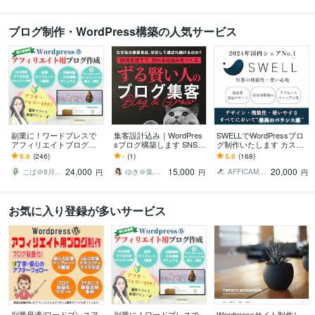
ブログ制作・WordPress構築の人気サービス
副業に！ワードプレスで
集客設計込み｜WordPres
SWELLでWordPressブロ
アフィリエイトブログ作
sブログ構築します SNS・
グ制作いたします カスタ
ります SEO対策済・アド
広告不要！ずる賢い集客
マイズ途中の方も対応さ
5.0
(246)
-
(1)
5.0
(168)
センス対応・有料テーマ
の仕組みを作ります
せていただきます！
24,000
15,000
20,000
カスタマイズもOK
こば＠8月7日～8月16日夏季休業
ゆき＠集客設計ホームページ制作
AFFICAMP ブログ・HP制作
円
円
円
お気に入り登録が多いサービス
副業最適/ワードプレスア
副業に！ワードプレスで
Wordpressサイト制作し