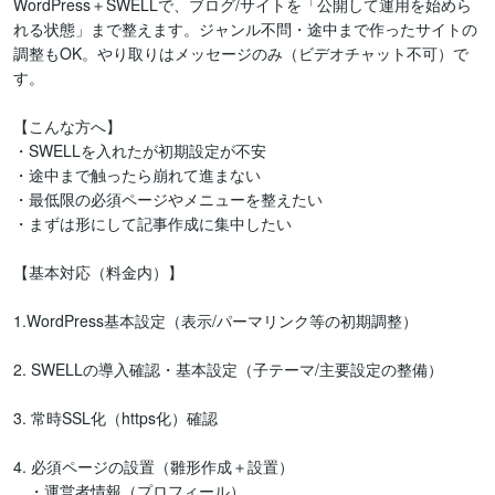
WordPress＋SWELLで、ブログ/サイトを「公開して運用を始めら
れる状態」まで整えます。ジャンル不問・途中まで作ったサイトの
調整もOK。やり取りはメッセージのみ（ビデオチャット不可）で
す。

【こんな方へ】

・SWELLを入れたが初期設定が不安

・途中まで触ったら崩れて進まない

・最低限の必須ページやメニューを整えたい

・まずは形にして記事作成に集中したい

【基本対応（料金内）】

1.WordPress基本設定（表示/パーマリンク等の初期調整）

2. SWELLの導入確認・基本設定（子テーマ/主要設定の整備）

3. 常時SSL化（https化）確認

4. 必須ページの設置（雛形作成＋設置）

　・運営者情報（プロフィール）
