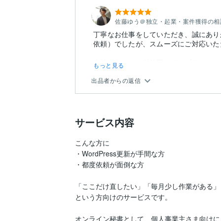
佐藤ゆう＠独立・起業・案件獲得の相
丁寧なお仕事をしていただき、誠にあり
依頼）でしたが、スムーズにご対応いた
今後もサイトの微修正やアップデートが
もっと見る
思います。引き...
出品者からの返信
サービス内容
こんな方に

・WordPress更新が手間な方

・都度依頼が面倒な方

「ここだけ直したい」「毎月少し作業がある」

という方向けのサービスです。

オンライン秘書として、個人事業主さま向けに
