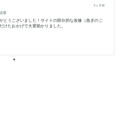
5ヶ月前
談屋
がとうございました！サイトの部分的な改修（急ぎのご
だけたおかげで大変助かりました。
必要な際は、ぜひ継続してご依頼させていただければと