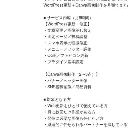
WordPress更新＋Canva画像制作を月額でま
■ サービス内容（月5時間）

【WordPress更新・修正】

・文章変更／画像差し替え

・固定ページ／投稿調整

・スマホ表示の軽微修正

・メニュー／フッター調整

・OGP／ファビコン更新

・プラグイン基本設定

【Canva画像制作（2〜3点）】

・バナー／ヘッダー画像

・SNS投稿画像／簡易資料

■ 対象となる方

・Web更新をひとりで抱えている方

・月に数回だけ作業がある方

・発信に必要な画像も任せたい方

・継続的に任せられるパートナーを探している方