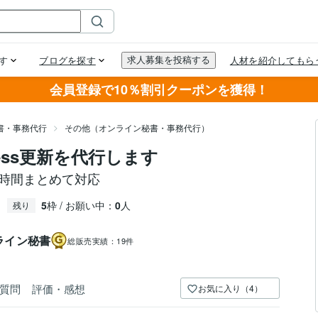
会員登録で10％割引クーポンを獲得！
書・事務代行
その他（オンライン秘書・事務代行）
ess更新を代行します
５時間まとめて対応
5
枠 / お願い中：
0
人
残り
ライン秘書
総販売実績：
19件
質問
評価・感想
お気に入り（4）