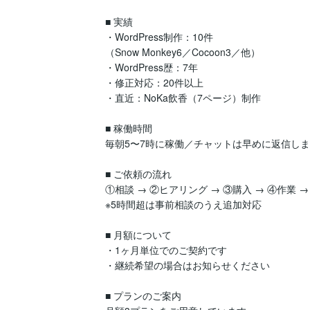
■ 実績

・WordPress制作：10件

（Snow Monkey6／Cocoon3／他）

・WordPress歴：7年

・修正対応：20件以上

・直近：NoKa飲香（7ページ）制作

■ 稼働時間

毎朝5〜7時に稼働／チャットは早めに返信しま
■ ご依頼の流れ

①相談 → ②ヒアリング → ③購入 → ④作業 → 
※5時間超は事前相談のうえ追加対応

■ 月額について

・1ヶ月単位でのご契約です

・継続希望の場合はお知らせください

■ プランのご案内
