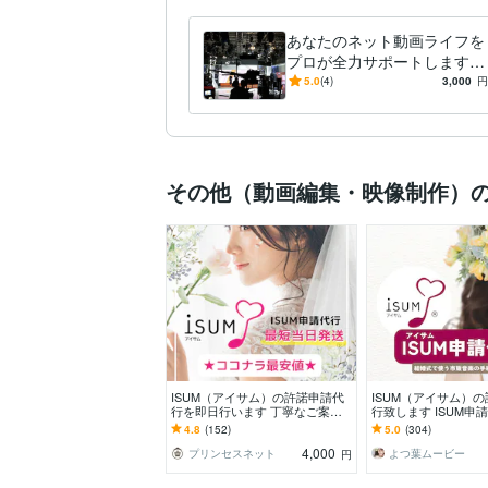
あなたのネット動画ライフを
プロが全力サポートします
人気テレビ番組やイベント配
5.0
(4)
3,000
円
信等も手掛けてきたスタッフ
が対応！
その他（動画編集・映像制作）
ISUM（アイサム）の許諾申請代
ISUM（アイサム）
行を即日行います 丁寧なご案内
行致します ISUM申
での安心の実績。自作ムービーに
動画付で初めてでも安
4.8
(152)
5.0
(304)
曲入れの悩み解決。
4,000
プリンセスネット
よつ葉ムービー
円