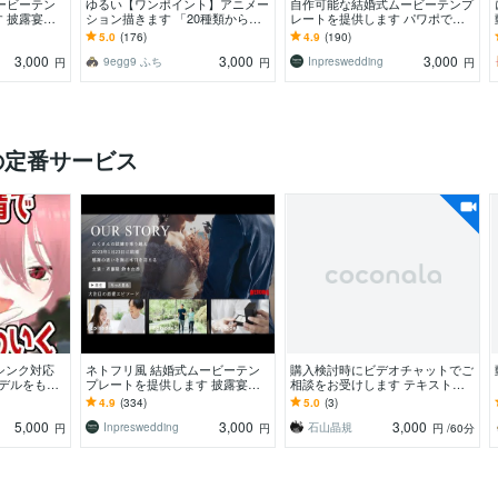
ービーテン
ゆるい【ワンポイント】アニメー
自作可能な結婚式ムービーテンプ
 披露宴を
ション描きます 「20種類から選
レートを提供します パワポでお
で自作可能な
べる！」配信画面・ブログなどの
洒落に作成可能 / 動画編集のプロ
5.0
(176)
4.9
(190)
ー！
飾りに！
がデザイン！
3,000
3,000
3,000
9egg9 ふち
Inpreswedding
円
円
円
の定番サービス
シンク対応
ネトフリ風 結婚式ムービーテン
購入検討時にビデオチャットでご
モデルをもっ
プレートを提供します 披露宴を
相談をお受けします テキストだ
盛り上げる！パワポで自作可能な
けでなくビデオチャットで相談さ
4.9
(334)
5.0
(3)
プロフィールムービー！
れたい方へ
5,000
3,000
3,000
Inpreswedding
石山晶規
円
円
円
/60分