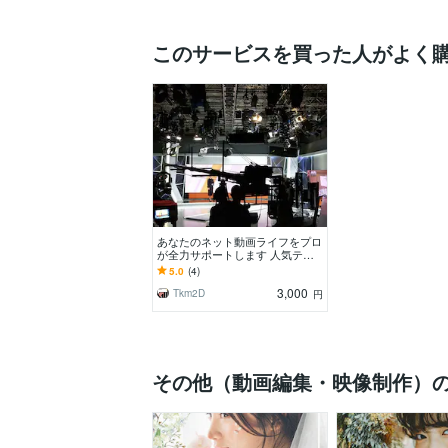
このサービスを買った人がよく
あなたのネット動画ライフをプロ
が全力サポートします 人気テレ
ビ番組やイベント配信等も手掛け
5.0
(4)
てきたスタッフが対応！
3,000
Tkm2D
円
その他（動画編集・映像制作）