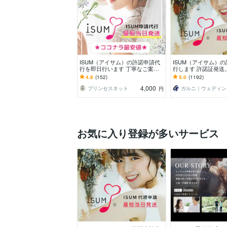
ISUM（アイサム）の許諾申請代
ISUM（アイサム）
行を即日行います 丁寧なご案内
行します 許諾証発送
での安心の実績。自作ムービーに
申請も承ります！JAS
4.8
(152)
5.0
(1192)
曲入れの悩み解決。
可能
4,000
プリンセスネット
ガ
円
お気に入り登録が多いサービス