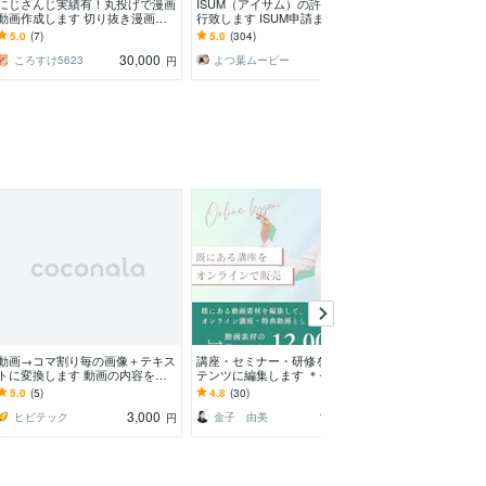
にじさんじ実績有！丸投げで漫画
ISUM（アイサム）の許諾申請代
圧倒的コスパ✨IS
動画作成します 切り抜き漫画動
行致します ISUM申請まるわかり
請を代行します
画やTRPGリプレイ動画作ります
動画付で初めてでも安心♪
圧倒的コスパ！
5.0
(7)
5.0
(304)
5.0
(268)
30,000
4,500
ころすけ5623
よつ葉ムービー
Aki_Minami
円
円
満枠
動画→コマ割り毎の画像＋テキス
講座・セミナー・研修を動画コン
15本セット1万
トに変換します 動画の内容を分
テンツに編集します ＊セミナー
画編集します 
かりやすくお伝えするのに最適！
参加費用以外の収入源、活用法を
ト切り抜き１５
5.0
(5)
4.8
(30)
-
お考えの企業・講師様
3,000
12,000
ヒビテック
金子 由美
ぢょん 動画
円
円