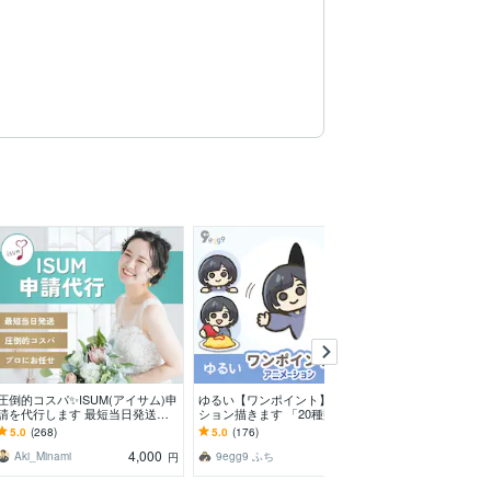
圧倒的コスパ✨ISUM(アイサム)申
ゆるい【ワンポイント】アニメー
自作可能な結婚
請を代行します 最短当日発送！
ション描きます 「20種類から選
レートを提供し
圧倒的コスパ！プロにお任せ！
べる！」配信画面・ブログなどの
洒落に作成可能 / 動画編集のプロ
5.0
(268)
5.0
(176)
4.9
(190)
飾りに！
がデザイン！
4,000
3,000
Aki_Minami
9egg9 ふち
Inpresweddin
円
円