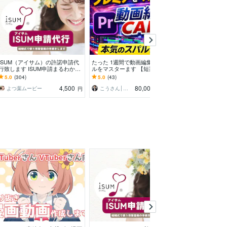
ISUM（アイサム）の許諾申請代
たった 1週間で動画編集 現場レベ
SNS攻略！ショ
行致します ISUM申請まるわかり
ルをマスターます 【短期集中
丸投げで代行しま
動画付で初めてでも安心♪
型】1.5時間×7日で現場レベルま
大媒体をフル活
5.0
(304)
5.0
(43)
5.0
(14)
で伴走
出す
4,500
80,000
よつ葉ムービー
こうさん│映像×AI×SNS
円
円
/90分