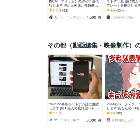
ISUM（アイサム）の許諾申請代
ネトフリ風 結婚式ム
行します 許諾証発送。複数曲の
プレートを提供します
申請も承ります！JASRAC申請も
盛り上げる！パワポ
5.0
(1192)
4.9
(334)
可能
プロフィールムービ
4,500
ガルニ｜ウェディングムービー＆ギフト
Inpreswedding
円
その他（動画編集・映像制作）
Youtube字幕をベトナム語に翻訳
VRMのパーフェクト
します 約１億人の親日国ベトナ
します あなたの3D
ムの若者層にコンテンツを届けよ
と表情豊かに
5.0
(6)
5.0
(32)
う
8,000
マルチリンガルブースト
今和間田せぃが
円