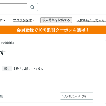
会員登録で10％割引クーポンを獲得！
・映像制作）
す
5
枠 / お願い中：
0
人
残り
想
お気に入り（0）