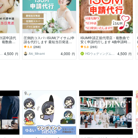
の許諾申請代
圧倒的コスパ✨ISUM(アイサム)申
ISUM申請正規代理店・複数曲で
。複数曲の
請を代行します 最短当日発送！
安く申請代行します 4曲申請時は
RAC申請も
圧倒的コスパ！プロにお任せ！
1曲あたり3,750円!! 許諾書・シ
5.0
(268)
5.0
(265)
ール郵送
4,500
4,000
4,500
ルニ｜ウェディングムービー＆ギフト
Aki_Minami
HGウェディングムービー
円
円
円