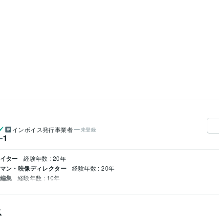
インボイス発行事業者
未登録
1
ー
エイター
経験年数 : 20年
メラマン・映像ディレクター
経験年数 : 20年
・編集
経験年数 : 10年
ス