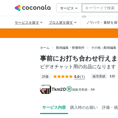
ホーム
動画編集・映像制作
その他（動画編集
事前にお打ち合わせ行えま
ビデオチャット用の出品になります
1
件
5.0
(1)
販売実績
評価
Tkm2D
総販売実績：
5件
サービス内容
購入時のお願い
評価・感