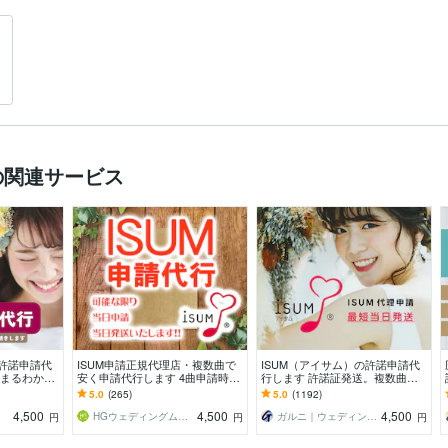
の関連サービス
の許諾申請代
ISUM申請正規代理店・複数曲で
ISUM（アイサム）の許諾申請代
請まるわかり
安く申請代行します 4曲申請時は
行します 許諾証発送。複数曲の
心♪
1曲あたり3,750円!! 許諾書・シ
申請も承ります！JASRAC申請も
5.0
(265)
5.0
(1192)
ール郵送
可能
4,500
4,500
4,500
HGウェディングムービー
ガルニ｜ウェディングムービー＆ギフト
円
円
円