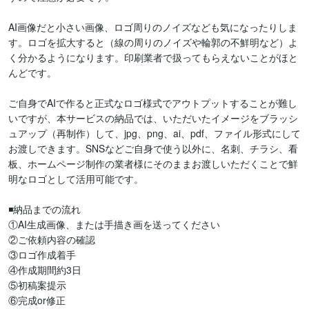
AI画像だと小さい画像、ロゴ周りのノイズなども気になったりしま
す。ロゴを拡大すると（線の周りのノイズや輪郭の不鮮明など）よ
く分かるようになります。印刷業者で扱ってもらえないことがほと
んどです。

ご自身でAIで作ると正式なロゴ様式でアウトプットすることが難し
いですが、本サービスの納品では、いただいたイメージをブラッシ
ュアップ（再制作）して、jpg、png、ai、pdf、ファイル形式にして
お渡しできます。SNSなどご自身で使う以外に、名刺、チラシ、看
板、ホームページ制作の業者様にそのままお渡しいただくことで鮮
明なロゴとして活用可能です。

◾️納品までの流れ

①AI生成画像、または手描き画を送ってください

②ご依頼内容の確認

③ロゴ作成着手

④作成期間約3日

⑤初稿案提示

⑥完成or修正
