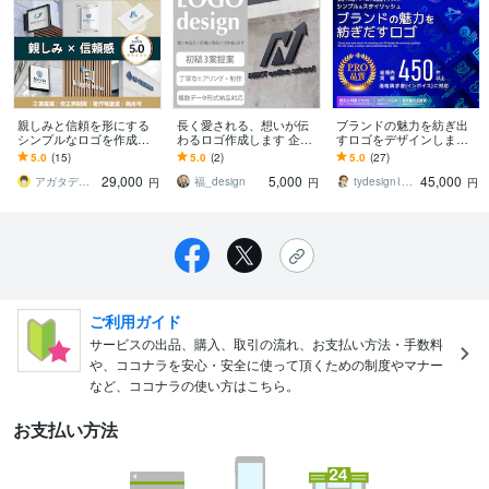
親しみと信頼を形にする
長く愛される、想いが伝
ブランドの魅力を紡ぎ出
シンプルなロゴを作成し
わるロゴ作成します 企業
すロゴをデザインします
ます 歴20年のクオリティ
理念を反映し、印象に残
選べる初回2案提案！Aiデ
5.0
(15)
5.0
(2)
5.0
(27)
｜3案提案｜修正無制限｜
る、愛されるロゴを作成
ータ付きで商用も安心、
29,000
5,000
45,000
著作権譲渡
します。
修正無制限！
アガタデザインラボ
福_design
tydesign⌇子育てパパのデザイン室
円
円
円
ご利用ガイド
サービスの出品、購入、取引の流れ、お支払い方法・手数料
や、ココナラを安心・安全に使って頂くための制度やマナー
など、ココナラの使い方はこちら。
お支払い方法