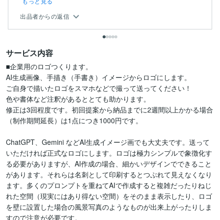
もっと見る
出品者からの返信
サービス内容
■企業用のロゴつくります。

AI生成画像、手描き（手書き）イメージからロゴにします。

ご自身で描いたロゴをスマホなどで撮って送ってください！

色や書体など注釈があるととても助かります。

修正は3回程度です。初回提案から納品までに2週間以上かかる場合
（制作期間延長）は1点につき1000円です。

ChatGPT、Gemini などAI生成イメージ画でも大丈夫です。送って
いただければ正式なロゴにします。ロゴは極力シンプルで象徴化す
る必要がありますが、AI作成の場合、細かいデザインでできること
があります。それらは名刺として印刷するとつぶれて見えなくなり
ます。多くのプロンプトを重ねてAIで作成すると複雑だったりねじ
れた空間（現実にはあり得ない空間）をそのまま表示したり、ロゴ
を壁に設置した場合の風景写真のようなものが出来上がったりしま
すので注意が必要です。
