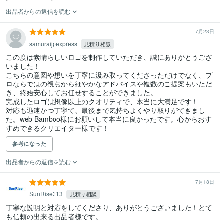
出品者からの返信を読む
7月23日
samuraijpexpress
見積り相談
この度は素晴らしいロゴを制作していただき、誠にありがとうござ
いました！

こちらの意図や想いを丁寧に汲み取ってくださっただけでなく、プ
ロならではの視点から細やかなアドバイスや複数のご提案もいただ
き、終始安心してお任せすることができました。

完成したロゴは想像以上のクオリティで、本当に大満足です！

対応も迅速かつ丁寧で、最後まで気持ちよくやり取りができまし
た。web Bamboo様にお願いして本当に良かったです。心からおす
すめできるクリエイター様です！
参考になった
出品者からの返信を読む
7月18日
SunRise313
見積り相談
丁寧な説明と対応をしてくださり、ありがとうございました！とて
も信頼の出来る出品者様です。