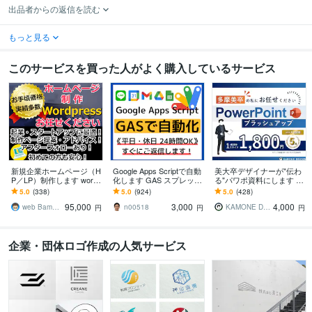
出品者からの返信を読む
もっと見る
このサービスを買った人がよく購入しているサービス
新規企業ホームページ（H
Google Apps Scriptで自動
美大卒デザイナーが"伝わ
P／LP）制作します wordp
化します GAS スプレッド
る"パワポ資料にします 美
ress制作！あたらしいホ
シート、Gmail、Gemini、
大卒×ビジネススキルであ
5.0
(338)
5.0
(924)
5.0
(428)
ームぺージが手に入りま
定期実行
なたの資料をさらにハイ
95,000
3,000
4,000
す
クオリティに
web Bamboo
n00518
KAMONE Design
円
円
円
企業・団体ロゴ作成の人気サービス