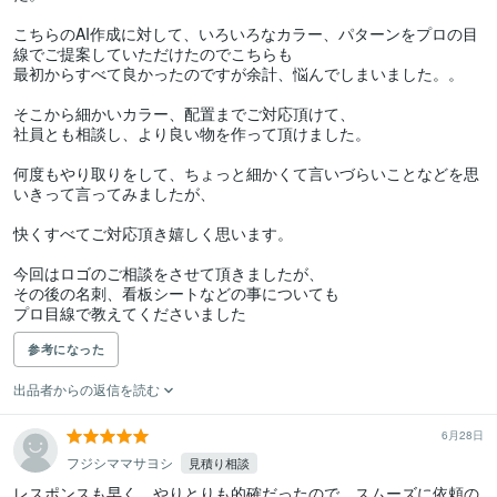
こちらのAI作成に対して、いろいろなカラー、パターンをプロの目
線でご提案していただけたのでこちらも

最初からすべて良かったのですが余計、悩んでしまいました。。

そこから細かいカラー、配置までご対応頂けて、

社員とも相談し、より良い物を作って頂けました。

何度もやり取りをして、ちょっと細かくて言いづらいことなどを思
いきって言ってみましたが、

快くすべてご対応頂き嬉しく思います。

今回はロゴのご相談をさせて頂きましたが、

その後の名刺、看板シートなどの事についても

プロ目線で教えてくださいました
参考になった
出品者からの返信を読む
6月28日
フジシママサヨシ
見積り相談
レスポンスも早く、やりとりも的確だったので、スムーズに依頼の