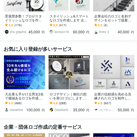
受賞歴多数！プロがスタ
スタイリッシュ&スマート
企業会社のロゴと名刺デ
イリッシュなロゴを作成
なロゴを作成します 企業
ザインをセットで提案し
します 企業／個人実績多
や店舗、サービスのロゴ
ます 会社のロゴマーク
4.9
(176)
5.0
(417)
5.0
(4)
数 想いを丁寧にカタチ
をつくります！
と、それを使っての名刺
45,000
60,000
40,000
にします
デザインのサービスです
sho graphix
konixon76
three 3
円
円
円
お気に入り登録が多いサービス
大企業も手がける男女2名
ロゴデザイン｜御社の想
企業の信頼感を高める洗
で価値あるロゴを作成し
いを形(ロゴ)にします 大
練されたロゴを制作しま
ます ランキング1位実績多
企業のデザイン実績あり
す 500件超の実績。想い
5.0
(486)
4.8
(288)
4.9
(607)
数【安心のキャンセル保
のデザイナーがデザイン
を整理し、長く使えるロ
100,000
35,000
50,000
証＋著作権譲渡】
します!!
ゴへ設計します
mavshine
CreativeStudio ISOLA
コバヤシ タイジ
円
円
円
企業・団体ロゴ作成の定番サービス