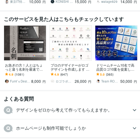
10,000
15,000
14,000
の商標登録をしましょう
ザイン
譲渡
東京IT特許事務所_Isayama
KONISHI DESIGN
watage829
円
円
円
このサービスを見た人はこちらもチェックしています
お急ぎの方！人とはちょ
プロのデザイナーがロゴ
ドリームチーム10名で高
っと違う名刺を最速で作
デザインを作成します ご
品質ロゴ10案を提案しま
ります あなただけのオリ
納得いただけなければ料
す 2～3案では不安な方向
4.9
(1081)
4.9
(647)
5.0
(365)
ジナル名刺を！翌日まで
金は頂きません｜デザイ
け！選べないレベルの10
8,000
26,000
50,000
にデザイン作成します！
ンの丸投げOK
案をあなたへ！
Fumi’ｓDesign
ロゴラボ｜企業・店舗特化型デザイン事務所
Team ROGOS
円
円
円
よくある質問
デザインをゼロから考えて作ってもらえますか。
ホームページも制作可能でしょうか