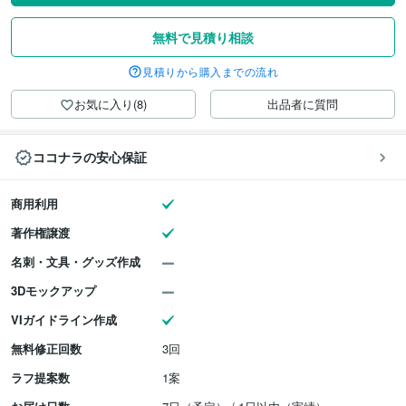
無料で見積り相談
見積りから購入までの流れ
お気に入り(8)
出品者に質問
ココナラの安心保証
商用利用
著作権譲渡
名刺・文具・グッズ作成
3Dモックアップ
VIガイドライン作成
無料修正回数
3回
ラフ提案数
1案