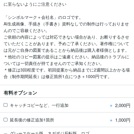
に至らないようにご注意ください

「シンボルマーク＋会社名」のロゴです。

AI生成画像、手描き（手書き）資料なしでの制作は行っておりませ
んのでご容赦ください。

ご依頼の内容によっては対応できない場合があり、お断りするさせ
ていただくことがあります。予めご了承ください。著作権について
は元がご自身の図案であることから納品後は購入者様側とします。

＊他社のコピー図案の提示はご遠慮ください。納品後のトラブルに
ついては一切責任が持てませんのでご承知ください。

＊修正は3回程度です。初回提案から納品までに2週間以上かかる場
合（制作期間延長）は修正箇所1点につき＋1000円です。
有料オプション
＋
2,000円
キャッチコピーなど、一行追加
＋
1,000円
延長後の修正追加1箇所
グレースケール版、ネガポジ反転版、ロゴ