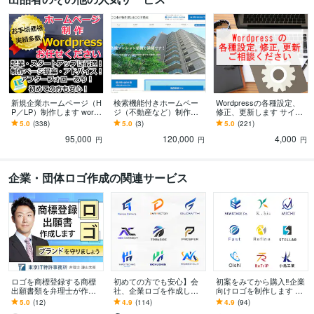
Yahoo!タグマネージャー:12年
その他ツール
Adobe Illustrator:2年
得意分野
Web制作・HP作成・EC構築
ワードプレスでホームページ・LP制作
Wor
dpressを使ったブログ制作
新規企業ホームページ（H
検索機能付きホームペー
Wordpressの各種設定、
塾
M&A
行政書士
労務士
コーポレートサイト
個人ブログ
政治家
P／LP）制作します wordp
ジ（不動産など）制作し
修正、更新します サイト
士業
製造業
美容
ress制作！あたらしいホ
ます 不動産業にピッタ
の文字修正、更新に最適
5.0
(338)
5.0
(3)
5.0
(221)
集客・マーケティング相談
ームぺージが手に入りま
リ！その他検索機能を必
サイト運営・アフィリエイト アドバイス
です！お困りごとをご相
95,000
120,000
4,000
す
要とするホームページに
談ください
円
円
円
企業
アフィリエイト
ホームぺージSEO
ブログSEO
企業・団体ロゴ作成の関連サービス
ロゴを商標登録する商標
初めての方でも安心】会
初案をみてから購入‼企業
出願書類を弁理士が作成
社、企業ロゴを作成しま
向けロゴを制作します 初
します 他社との差別化ポ
す 企業の信頼を形にする
案をみてから購入!!修正無
5.0
(12)
4.9
(114)
4.9
(94)
イントを守るためロゴ等
スタイリッシュなロゴデ
制限!・２案提案・著作権