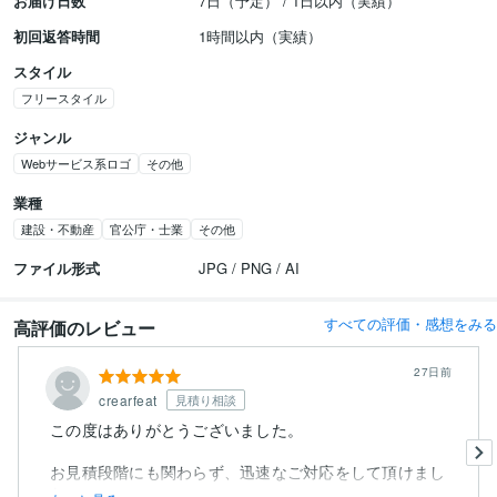
お届け日数
7日（予定） / 1日以内（実績）
初回返答時間
1時間以内（実績）
スタイル
フリースタイル
ジャンル
Webサービス系ロゴ
その他
業種
建設・不動産
官公庁・士業
その他
ファイル形式
JPG / PNG / AI
すべての評価・感想をみる
高評価のレビュー
27日前
crearfeat
見積り相談
この度はありがとうございました。
お見積段階にも関わらず、迅速なご対応をして頂けまし
た。