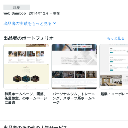
職歴
web Bamboo
2014年12月 ~ 現在
出品者の実績をもっと見る
受賞歴
もしもアフィリエイト「さいつく」サイト作成コンテスト入賞
もしもアフ
ィリエイト楽天サイト作成コンテスト優秀賞
ドロップシッピング「家具・
出品者のポートフォリオ
もっと見る
寝具ショップ作成コンテスト」優秀賞
もしもドロップシッピング選手権売
上コンテスト受賞
ココナラホームページ制作おすすめランキング1位獲得
ココナラ「プラチナランク認定」獲得
資格・検定
Google アナリティクス個人認定資格（GAIQ）
取得年 : 2017年
プログラミング言語・フレームワーク
CSS:8年
HTML:10年
和風ホームページ、園芸、
パーソナルジム、トレーニ
起業・コーポレ
ビジネス・クリエイティブツール
茶道教室、のホームページ
ング、スポーツ系ホームペ
STUDIO:0年
Wix:2年
WordPress:12年
ペライチ:1年
JIMDO:1年
Excel:5年
に最適
ージ
Google スプレッドシート:5年
Word:5年
BASE:5年
Makeshop:1年
Shopify:1年
STORES:1年
カラーミーショップ:1年
freee:1年
弥生会計:12年
Google Analytics:12年
Google Search Console:12年
Google Tag Manager:5年
PageSpeed Insights:5年
出品者のその他の人気サービス