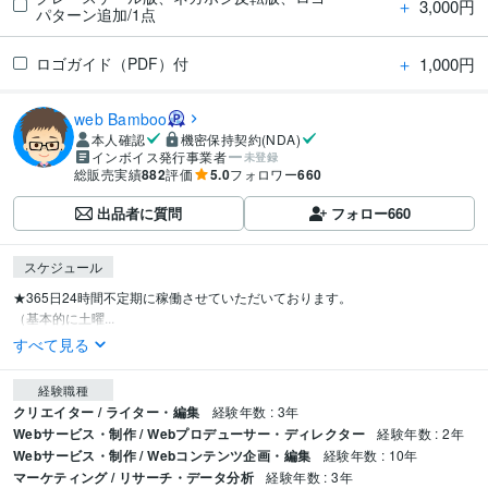
＋
3,000円
パターン追加/1点
＋
1,000円
ロゴガイド（PDF）付
web Bamboo
本人確認
機密保持契約(NDA)
インボイス発行事業者
未登録
総販売実績
882
評価
5.0
フォロワー
660
出品者に質問
フォロー
660
スケジュール
★365日24時間不定期に稼働させていただいております。

（基本的に土曜...
すべて見る
経験職種
クリエイター / ライター・編集
経験年数 : 3年
Webサービス・制作 / Webプロデューサー・ディレクター
経験年数 : 2年
Webサービス・制作 / Webコンテンツ企画・編集
経験年数 : 10年
マーケティング / リサーチ・データ分析
経験年数 : 3年