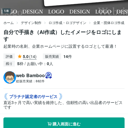
1/8
ホーム
デザイン制作
ロゴ作成・ロゴデザイン
企業・団体ロゴ作成
自分で手描き（AI作成）したイメージをロゴにしま
す
起業時の名刺、企業ホームページに設置するロゴとして最適！
5.0
(14)
14
件
評価
販売実績
5
枠 / お願い中：
0
人
残り
web Bamboo
総販売実績：
882件
プラチナ認定者の
サービス
直近3ヶ月で高い実績を維持した、信頼性の高い出品者のサービス
です
購入画面に進む