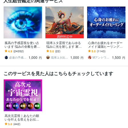
人生総合鑑定の関連サービス
満枠対応中
孤高の予感霊視を使い占
琉球ユタ霊視であらゆる
心身のお疲れをオーダー
います 悩みの全般を磨き
悩みに光を射します 家
メイド遠隔ヒーリングし
上げ、研ぎ澄ました予感
族・子宝・金運・人間関
ます お疲れが取れない、
4.9
(24352)
5.0
(22)
5.0
(1143)
より霊視により導きます
係・仕事運・恋愛などあ
スッキリしない❤基本即レ
1,000
1,000
1,500
らゆる悩みを
スです❤
必達の予感霊視 渡邊 潤一
琉球ユタ比嘉にらい
Mアントワネット＠駆け込み寺
円
円
円
このサービスを見た人はこちらもチェックしています
高次元霊視｜あなたの願
いを叶える答えをお伝え
します 恋愛・仕事・金
5.0
(442)
運・人間関係など｜あな