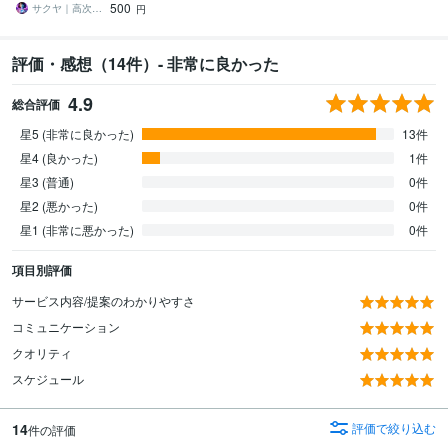
500
たを願望成就へ導く霊視
サクヤ｜高次元スピリット
円
評価・感想（14件）- 非常に良かった
4.9
総合評価
星5 (非常に良かった)
13件
星4 (良かった)
1件
星3 (普通)
0件
星2 (悪かった)
0件
星1 (非常に悪かった)
0件
項目別評価
サービス内容/提案のわかりやすさ
コミュニケーション
クオリティ
スケジュール
14
評価で絞り込む
件の評価