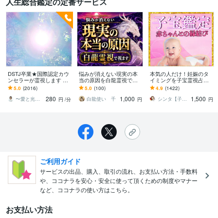
人生総合鑑定の定番サービス
DSTJ卒業★国際認定カウ
悩みが消えない現実の本
本気の人だけ！妊娠のタ
ンセラーが霊視します ★
当の原因を白龍霊視で視
イミングを子宝霊視占い
最高の人生を生きていく
ます 恋愛・仕事・お金・
します 妊活に悩む女性を
5.0
(2016)
5.0
(100)
4.9
(1422)
為のサポート致します★
人間関係｜流れを変える
子宝祈願・安産成就に導
280
1,000
1,500
次の一手を導きます
くシャーマンの血脈
〜愛と光を貴方へ〜 大塚美和
白龍使い 千
シンタ【子宝・子ども鑑定師】
円
/分
円
円
ご利用ガイド
サービスの出品、購入、取引の流れ、お支払い方法・手数料
や、ココナラを安心・安全に使って頂くための制度やマナー
など、ココナラの使い方はこちら。
お支払い方法