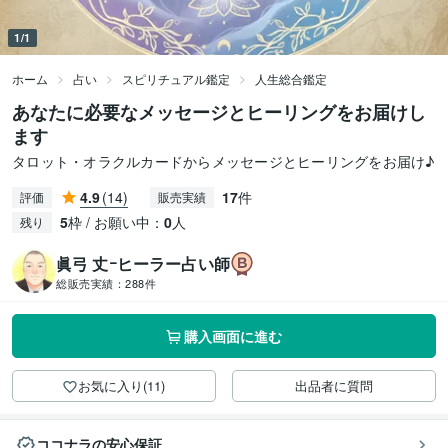
1/1
ホーム
占い
スピリチュアル鑑定
人生総合鑑定
あなたに必要なメッセージとヒーリングをお届けし
ます
タロット・オラクルカードからメッセージとヒーリングをお届け♪
4.9
(14)
17
件
評価
販売実績
5
枠 / お願い中：
0
人
残り
眞弓 丈ｰヒーラー占い師
総販売実績：
288件
購入画面に進む
お気に入り(11)
出品者に質問
ココナラの安心保証