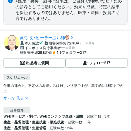
※鑑定・祈祷・施術の結果は、ご自身で判断いただくため
の参考としてご活用ください。効果や成就、特定の結果
を保証するものではありません。医療・法律・投資の助
言ではありません。
眞弓 丈ｰヒーラー占い師
本人確認
機密保持契約(NDA)
未登録
インボイス発行事業者
未登録
総販売実績
288
評価
4.9
フォロワー
217
出品者に質問
フォロー
217
スケジュール
仕事の都合上、不定休の為即レスは難しい状態ですが、基本的に18時までの
ご...
すべて見る
経験職種
Webサービス・制作 / Webコンテンツ企画・編集
経験年数 : 3年
生産・品質管理 / 生産技術・製造技術
経験年数 : 5年
生産・品質管理 / 生産管理
経験年数 : 5年