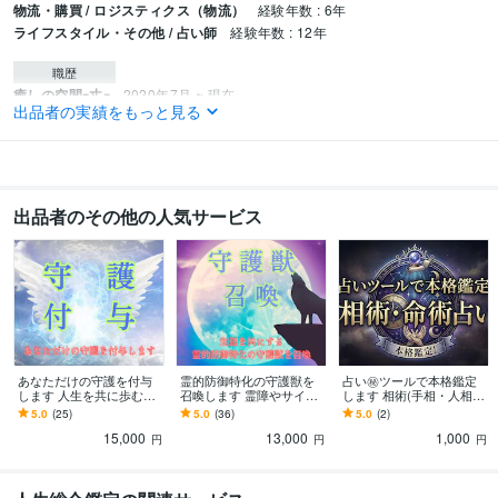
物流・購買 / ロジスティクス（物流）
経験年数 : 6年
ライフスタイル・その他 / 占い師
経験年数 : 12年
職歴
癒しの空間ｰ丈ｰ
2020年7月 ~ 現在
出品者の実績をもっと見る
その他ツール
夢占い:15年
タロット占い:6年
ヒーリング:4年
得意分野
出品者のその他の人気サービス
住まい・美容・生活相談
夢占い
夢 占い
タロット占い
オラクルカード
占い
タロット占い
占い 恋愛 ビジネス
あなただけの守護を付与
霊的防御特化の守護獣を
占い㊙️ツールで本格鑑定
します 人生を共に歩む唯
召喚します 霊障やサイキ
します 相術(手相・人相)
一無二の守護を付与しま
ックアタックからあなた
と命術(占星術・数秘術…
5.0
(25)
5.0
(36)
5.0
(2)
す。
を護ります。
等)で本格鑑定!!
15,000
13,000
1,000
円
円
円