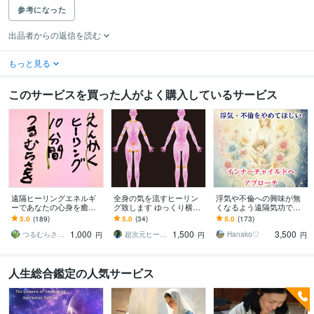
参考になった
出品者からの返信を読む
もっと見る
このサービスを買った人がよく購入しているサービス
遠隔ヒーリングエネルギ
全身の気を流すヒーリン
浮気や不倫への興味が無
ーであなたの心身を癒し
グ致します ゆっくり横に
くなるよう遠隔気功で促
ます リラックスしたいと
なりながら受けて頂きた
します インナーチャイル
5.0
(189)
5.0
(34)
5.0
(173)
き、メンタルがきついと
いヒーリングです。
ドの癒しと成長で浮気や
1,000
1,500
3,500
き、お休み前にも
不倫の根源へアプローチ
つるむらさきヒーリング
超次元ヒーラー みい
Hanako♡
円
円
円
人生総合鑑定の人気サービス