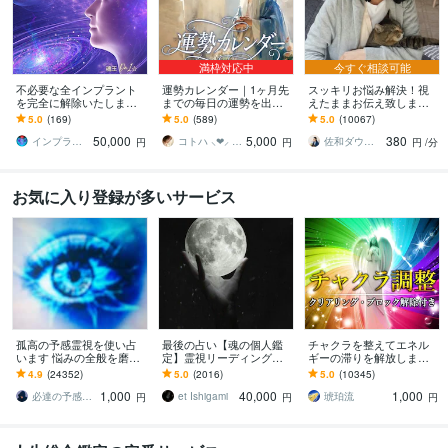
満枠対応中
今すぐ相談可能
不必要な全インプラント
運勢カレンダー｜1ヶ月先
スッキリお悩み解決！視
を完全に解除いたします
までの毎日の運勢を出し
えたままお伝え致します
インプラント全解除創始
ます 30日×500字のおよそ
恋愛、結婚、人間関係、
5.0
(169)
5.0
(589)
5.0
(10067)
者 × 魂の解放・カルマ浄
1万5千文字で細かく詳細
仕事、人生、ペットの気
50,000
5,000
380
化・能力開花
に記します
持ち等◎祈願付き
インプラント全解除創始者｜魂王DaI⭐︎
コトハ ⸜❤︎⸝ 新サービス提供開始✨️
佐和ダウジング＆スピリットメンター
円
円
円
/分
お気に入り登録が多いサービス
孤高の予感霊視を使い占
最後の占い【魂の個人鑑
チャクラを整えてエネル
います 悩みの全般を磨き
定】霊視リーディング承
ギーの滞りを解放します 7
上げ、研ぎ澄ました予感
ります 運命の地図を手
割超リピート！人生を変
4.9
(24352)
5.0
(2016)
5.0
(10345)
より霊視により導きます
に、輝く人生を創る｜魂
えたい人のエネルギー調
1,000
40,000
1,000
の全体像を紐解く鑑定
整
必達の予感霊視 渡邊 潤一
et Ishigami
琥珀流
円
円
円