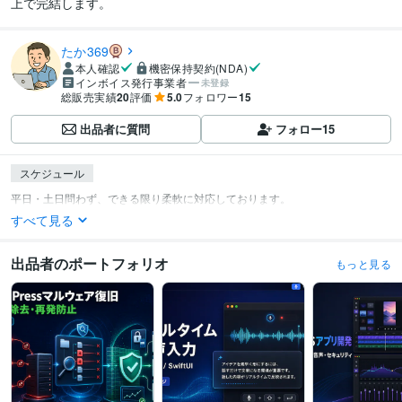
上で完結します。
たか369
本人確認
機密保持契約(NDA)
インボイス発行事業者
未登録
総販売実績
20
評価
5.0
フォロワー
15
出品者に質問
フォロー
15
スケジュール
すべて見る
出品者のポートフォリオ
もっと見る