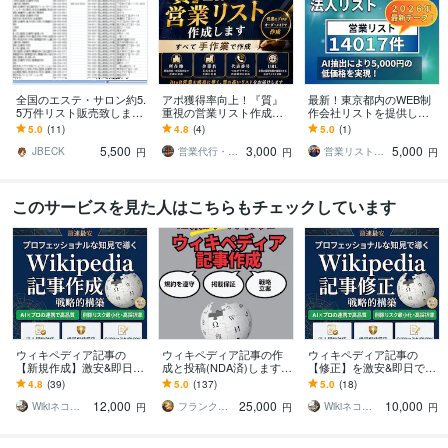
全国のエステ・サロン約5.
アポ獲得率向上！『質』
最新！東京都内のWEB制
5万件リスト販売致します
重視の営業リスト作成し
作会社リストを提供しま
テレアポ・DM・訪問営業
ます プロが営業戦略と経
す 【法人営業・BtoB・W
5.0
(11)
4.8
(4)
5.0
(1)
に最適なアタックリスト
験に基づく「勝てる」法
EB制作会社・東京都内】
5,500
3,000
5,000
で新規顧客開拓
人リストを提供します
営業リスト
JBECK
営業代行・SNSのプロ 〜コアタクト〜
営業リストマン
円
円
円
このサービスを見た人はこちらもチェックしています
ウィキペディア記事の
ウィキペディア記事の作
ウィキペディア記事の
【新規作成】激安&即日で
成と投稿(NDA済)します
【修正】を激安&即日でし
します 【最安】Wikipedia
掲載保証のwikipedia記
ます 【最安 】Wikipediaを
4.8
(39)
5.0
(137)
5.0
(18)
を強力なSEO•LLMOツー
事！GEO,LLMO,SEOへ
強力なSEO•LLMOツール
12,000
25,000
10,000
ルに
に
Wikiネコ＠ウィキぺディアの専門家
フランクマーケティング_AI時代のマーケ
Wikiネコ＠ウィキぺディアの専門家
円
円
円