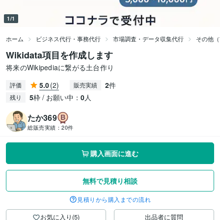
1/1
ホーム
ビジネス代行・事務代行
市場調査・データ収集代行
その他（
Wikidata項目を作成します
将来のWikipediaに繋がる土台作り
5.0
(2)
2
件
評価
販売実績
5
枠 / お願い中：
0
人
残り
たか369
総販売実績：
20件
購入画面に進む
無料で見積り相談
見積りから購入までの流れ
お気に入り(5)
出品者に質問