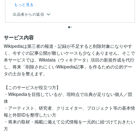
ィアの掲載が弊社では...
もっと見る
出品者からの返信
サービス内容
Wikipediaは第三者の報道・記録が不足すると削除対象になりやす
く、今すぐの記事公開が難しいケースも少なくありません。そこで
本サービスでは、Wikidata（ウィキデータ）項目の新規作成を代行
し、将来「削除されにくいWikipedia記事」を作るための公的デー
タの土台を整えます。

【このサービスが役立つ方】

・Wikipediaを目指しているが、現時点で出典が足りない個人／団
体

・アーティスト、研究者、クリエイター、プロジェクト等の基本情
報と外部IDを整理したい方

・将来の取材・掲載に備えて公式情報を一元的に紐づけておきたい
方
