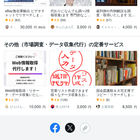
eBay無在庫輸出 ビデオチ
代わりになんでも調べ(情
裁判例や判例解説を調
ャットでリサーチします 9
報収集)ます 専門的なこ
査・取得いたします 元法
0分 リサーチのコツ、外注
と、日常生活に関するこ
律事務所事務員にお任せ
5.0
(93)
5.0
(59)
5.0
(57)
化、消費税還付などお伝
と、なんでも調べます
あれ
30,000
3,000
4,000
えします。
チビ太 eBay輸出コンサルティング
やふたみんC
Ｃｏｎｃｉｅｒｇｅ．ＯＷＬ株式会社
円
/90分
円
円
その他（市場調査・データ収集代行）の定番サービス
Web情報取得・リサー
営業リスト作成できます
国会図書館＆大宅文庫で
チ・データ収集いたしま
様々なデータ収集をお受
コピー・リサーチします
す あなたに変わってWeb
けできます！
【遠方の方、多忙の方】
5.0
(1)
4.9
(126)
5.0
(6)
情報取得を代行いたしま
国会図書館・大宅文庫で
10,000
3,000
8,500
す！
リサーチ代行
ひらけん｜ITエンジニア 業務効率化支援
井上2019
土屋良助
円
円
円