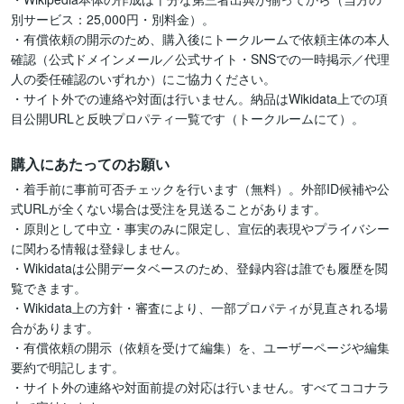
別サービス：25,000円・別料金）。

・有償依頼の開示のため、購入後にトークルームで依頼主体の本人
確認（公式ドメインメール／公式サイト・SNSでの一時掲示／代理
人の委任確認のいずれか）にご協力ください。

・サイト外での連絡や対面は行いません。納品はWikidata上での項
目公開URLと反映プロパティ一覧です（トークルームにて）。
購入にあたってのお願い
・着手前に事前可否チェックを行います（無料）。外部ID候補や公
式URLが全くない場合は受注を見送ることがあります。

・原則として中立・事実のみに限定し、宣伝的表現やプライバシー
に関わる情報は登録しません。

・Wikidataは公開データベースのため、登録内容は誰でも履歴を閲
覧できます。

・Wikidata上の方針・審査により、一部プロパティが見直される場
合があります。

・有償依頼の開示（依頼を受けて編集）を、ユーザーページや編集
要約で明記します。

・サイト外の連絡や対面前提の対応は行いません。すべてココナラ