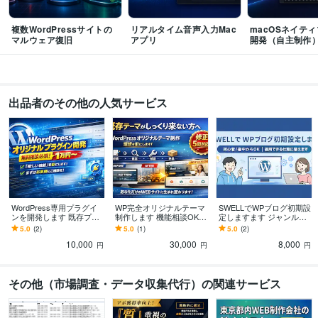
複数WordPressサイトの
リアルタイム音声入力Mac
macOSネイテ
マルウェア復旧
アプリ
開発（自主制作
出品者のその他の人気サービス
WordPress専用プラグイ
WP完全オリジナルテーマ
SWELLでWPブログ初期設
ンを開発します 既存プラ
制作します 機能相談OK！
定しますます ジャンル不
グインで無理な機能を実
管理画面付きテーマ制作
問｜途中からも整えます
5.0
(2)
5.0
(1)
5.0
(2)
装します
10,000
30,000
8,000
円
円
円
その他（市場調査・データ収集代行）の関連サービス