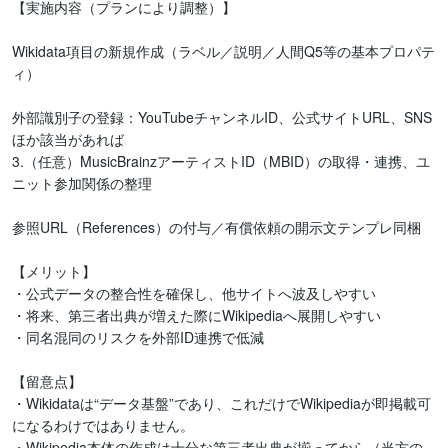
【実施内容（プランにより調整）】

Wikidata項目の新規作成（ラベル／説明／人間Q5等の基本プロパテ
ィ）

外部識別子の登録：YouTubeチャンネルID、公式サイトURL、SNS
ほか該当があれば

3.（任意）MusicBrainzアーティストID（MBID）の取得・連携、ユ
ニット参加関係の整理

参照URL（References）の付与／有償依頼の開示文テンプレ同梱

【メリット】

・公式データの整合性を確保し、他サイトへ波及しやすい

・将来、第三者出典が増えた際にWikipediaへ展開しやすい

・同名混同のリスクを外部ID連携で低減

【留意点】

・Wikidataは“データ基盤”であり、これだけでWikipediaが即掲載可
になるわけではありません。

・Wikipedia本体の作成は十分な第三者出典が揃ってから（当方の