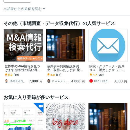
出品者からの返信を読む
その他（市場調査・データ収集代行）の人気サービス
世界中のM&A情報を見つ
裁判例や判例解説を調
病院・クリニック・薬局
けます 信頼性の高い専門
査・取得いたします 元法
リスト販売します メール
データベースを活用し、
律事務所事務員にお任せ
アドレス/TEL・FAX番号/
5.0
(40)
5.0
(57)
4.7
(20)
精選した情報を提供
あれ
DM/営業リスト
7,000
4,000
3,000
TATSUJIN_
Ｃｏｎｃｉｅｒｇｅ．ＯＷＬ株式会社
Red Lead
円
円
円
お気に入り登録が多いサービス