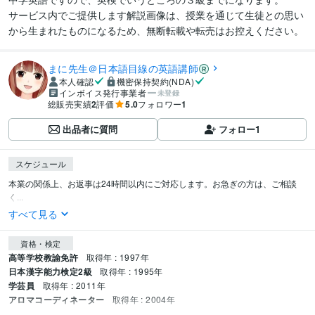
サービス内でご提供します解説画像は、授業を通じて生徒との思い
から生まれたものになるため、無断転載や転売はお控えください。
まに先生＠日本語目線の英語講師
本人確認
機密保持契約(NDA)
インボイス発行事業者
未登録
総販売実績
2
評価
5.0
フォロワー
1
出品者に質問
フォロー
1
スケジュール
本業の関係上、お返事は24時間以内にご対応します。お急ぎの方は、ご相談
く...
すべて見る
資格・検定
高等学校教諭免許
取得年 : 1997年
日本漢字能力検定2級
取得年 : 1995年
学芸員
取得年 : 2011年
アロマコーディネーター
取得年 : 2004年