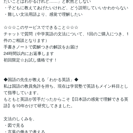
たいことはわかるけれど……」と釈然としない

・子どもに教えてあげたいけれど、どう説明していいかわからない

・難しい文法用語より、感覚で理解したい

☆☆☆このサービスでできること☆☆☆

チャットで質問（中学英語の文法について、1回のご購入につき、1
件のご相談となります）

手書きノートで図解つきの解説をお届け

24時間以内にお返事します

初回限定☆お試し価格です！

◆国語の先生が教える「わかる英語」◆

私は国語の教員免許を持ち、現在は学習塾で英語もメイン科目とし
て指導しています。

もともと英語が苦手だったからこそ【日本語の感覚で理解できる英
語】を10年かけて研究してきました。

文法のしくみを、

・図で見る

・言葉の働きで考える
