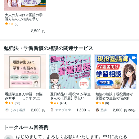
大人の方向け☆国語の学
習方法のご相談を承りま
す 漢字・文章読解・こと
5.0
(2)
ば…国語教員免許を持つ
2,500
現役講師がサポート
円
勉強法・学習習慣の相談の関連サービス
看護学生さん学習・お悩
翌日納品OK現役NSが学生
勉強の相談｜現役講師が
みサポートします 気にな
さんの【課題】手伝いま
保護者や生徒の悩み解決
る方♪まずはご相談くださ
す 【実績250以上⭐︎】1人
します 【ビデオ通話】✅️
4.9
(36)
4.9
(404)
5.0
(6)
い！
で悩まないでください！
成績アップ✅️定期テスト✅️
2,000
1,500
2,000
勉強方法
うみ｜看護学生の学習・お悩みサポート
ヤマブキNs
塾講師･家庭教師ゆり（FP相談対応も可）
円
円
円
/50分
トークルーム回答例
はじめまして、よろしくお願いいたします。中1にあたる