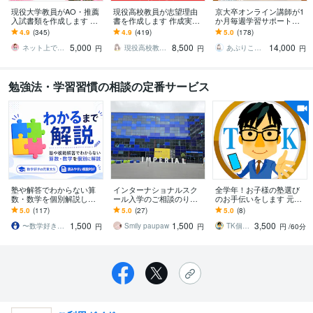
現役大学教員がAO・推薦
現役高校教員が志望理由
京大卒オンライン講師が1
入試書類を作成します 現
書を作成します 作成実績4
か月毎週学習サポートし
役大学教員による出願書
00件超！現役高校教員に
ます 小テストも行う充実
4.9
(345)
4.9
(419)
5.0
(178)
類対策で、他の出願者と
全てお任せください
サポートコース
5,000
8,500
14,000
差をつけよう
ネット上でコンシェルジュ
現役高校教員shoko
あぷりこっと・学習支援
円
円
円
勉強法・学習習慣の相談の定番サービス
塾や解答でわからない算
インターナショナルスク
全学年！お子様の塾選び
数・数学を個別解説しま
ール入学のご相談のりま
のお手伝いをします 元教
す お子さまのつまずきに
す 帰国子女ではないお子
室長が完全サポート！忖
5.0
(117)
5.0
(27)
5.0
(8)
合わせた、読みやすいPD
様で入学希望のママへ経
度なしの塾選びコンサル
1,500
1,500
3,500
F解説を作成
験からお話します。
ティング！
〜数学好きの元東大生〜
Smily paupaw
TK個別指導Labo
円
円
円
/60分