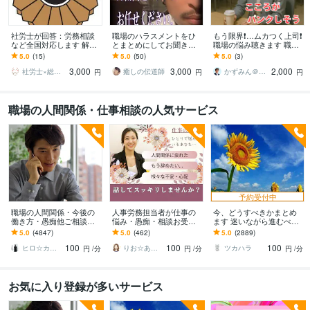
社労士が回答：労務相談
職場のハラスメントをひ
もう限界❗️…ムカつく上司❗️
など全国対応します 解
とまとめにしてお聞きし
職場の悩み聴きます 職場
雇・産休育休・残業代・
ます 最前線で相談に乗っ
つらい❗️誰にも言えない❗️チ
5.0
(15)
5.0
(50)
5.0
(3)
障害年金など
て来た元労働組合役員が
ャットでゆっくり何度も
3,000
3,000
2,000
アドバイスします☆
相談
社労士×総務代行
癒しの伝道師
かずみん＠人生のモヤモヤ解消アドバイザー
円
円
円
職場の人間関係・仕事相談の人気サービス
予約受付中
職場の人間関係・今後の
人事労務担当者が仕事の
今、どうすべきかまとめ
働き方・愚痴他ご相談承
悩み・愚痴・相談お受け
ます 迷いながら進むべき
ります お金に関する悩
します 職場の人間関係・
道を探している方へ
5.0
(4847)
5.0
(462)
5.0
(2889)
み・転職・職場の悩みな
仕事・将来の不安・転
100
100
100
どお伺い致します
職・面接等一緒に考えま
ヒロ☆カウンセリング＆コンサルティング
りお☆あなたの背中そっと押します
ツカハラ
円
/分
円
/分
円
/分
す
お気に入り登録が多いサービス