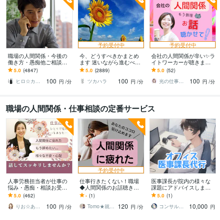
予約受付中
予約受付中
職場の人間関係・今後の
今、どうすべきかまとめ
会社の人間関係が辛い✨️ラ
働き方・愚痴他ご相談承
ます 迷いながら進むべき
イトワーカーが聴きます
ります お金に関する悩
道を探している方へ
パワハラ上司・意地悪な
5.0
(4847)
5.0
(2889)
5.0
(52)
み・転職・職場の悩みな
同僚・仲間外れ・無視・
100
100
100
どお伺い致します
無関心・いじめ
ヒロ☆カウンセリング＆コンサルティング
ツカハラ
光の仕事人＠SACHIKO
円
/分
円
/分
円
/分
職場の人間関係・仕事相談の定番サービス
予約受付中
人事労務担当者が仕事の
仕事行きたくない！職場
医事課長が院内の様々な
悩み・愚痴・相談お受け
◆人間関係のお話聴きま
課題にアドバイスします
します 職場の人間関係・
す 周りに気を使いすぎて
現役医事課長のリアルな
5.0
(462)
-
(1)
5.0
(1)
仕事・将来の不安・転
疲れてしまったココロ、
アドバイスサービス
100
120
10,000
職・面接等一緒に考えま
癒してください
りお☆あなたの背中そっと押します
Tomo★就労支援員
コンサルになりたい医事カチョー
円
/分
円
/分
円
す