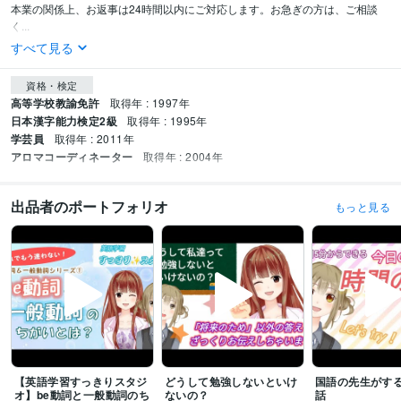
本業の関係上、お返事は24時間以内にご対応します。お急ぎの方は、ご相談
く...
すべて見る
資格・検定
高等学校教諭免許
取得年 : 1997年
日本漢字能力検定2級
取得年 : 1995年
学芸員
取得年 : 2011年
アロマコーディネーター
取得年 : 2004年
出品者のポートフォリオ
もっと見る
【英語学習すっきりスタジ
どうして勉強しないといけ
国語の先生がす
オ】be動詞と一般動詞のち
ないの？
話