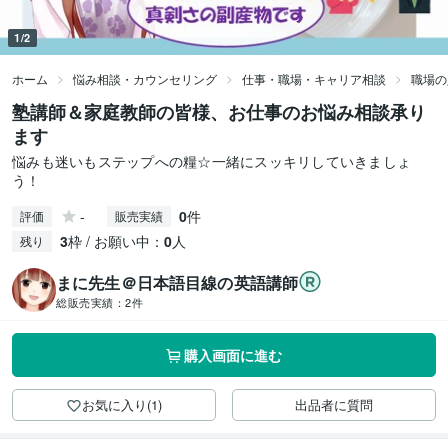
1/2
ホーム
悩み相談・カウンセリング
仕事・職場・キャリア相談
職場の
塾講師＆家庭教師の皆様、お仕事のお悩み相談承り
ます
悩みも迷いもステップへの糧☆一緒にスッキリしていきましょ
う！
-
0
件
評価
販売実績
3
枠 / お願い中：
0
人
残り
まに先生＠日本語目線の英語講師
総販売実績：
2件
購入画面に進む
お気に入り(1)
出品者に質問