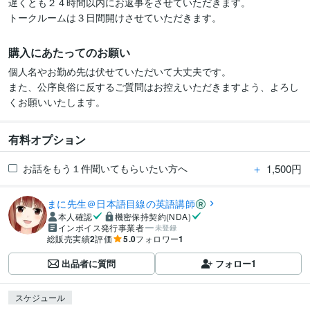
遅くとも２４時間以内にお返事をさせていただきます。

トークルームは３日間開けさせていただきます。
購入にあたってのお願い
個人名やお勤め先は伏せていただいて大丈夫です。

また、公序良俗に反するご質問はお控えいただきますよう、よろし
くお願いいたします。
有料オプション
＋
1,500円
お話をもう１件聞いてもらいたい方へ
まに先生＠日本語目線の英語講師
本人確認
機密保持契約(NDA)
インボイス発行事業者
未登録
総販売実績
2
評価
5.0
フォロワー
1
出品者に質問
フォロー
1
スケジュール