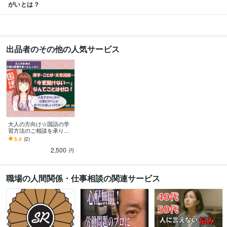
がいとは？
出品者のその他の人気サービス
大人の方向け☆国語の学
習方法のご相談を承りま
す 漢字・文章読解・こと
5.0
(2)
ば…国語教員免許を持つ
2,500
現役講師がサポート
円
職場の人間関係・仕事相談の関連サービス