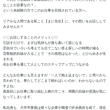
なことが必要なの？」

という未経験の方でこのお仕事を目指されている方へ。

リアルな人間である私こと【まに先生】に、その想いをお話しして
みませんか？

◇◇お話しすることのメリット◇◇

①話すだけで、まずは気持ちが落ち着いて楽になる

②自分でいろいろ考えても出てこない答え探しへの時間が減る

③客観的目線が入ることで「その発想はなかった」とひらめきが生
まれる

④お仕事を通じて人としてのステップアップにつながる

どんなお仕事にも言えますが「一人で抱え込まないで」と周りから
言われても、果たしてどこまで頼ればいいのか、わからないもので
すよね。

真面目にお仕事に取り組む人柄の方こそ、周囲の目線や意識が気に
なってしまいます。

私自身も、大学卒業後は様々な企業や職場で紆余曲折を経て、現在