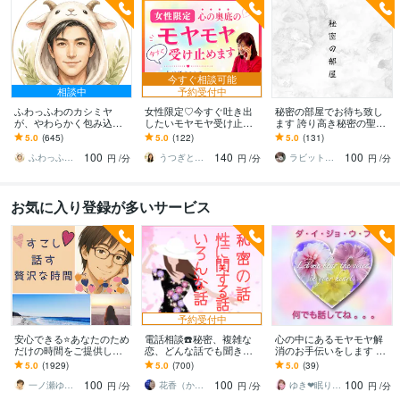
今すぐ相談可能
相談中
予約受付中
ふわっふわのカシミヤ
女性限定♡今すぐ吐き出
秘密の部屋でお待ち致し
が、やわらかく包み込み
したいモヤモヤ受け止め
ます 誇り高き秘密の聖地
ます ☘️もふもふに包まれ
ます 否定せず優しく寄り
へようこそ！
5.0
(645)
5.0
(122)
5.0
(131)
て、心、ほどける☘️
添います♪たまった想いを
100
140
100
吐き出して心に余白
ふわっふわのカシミヤ
うつぎともこ（けんちゃんママ♪）
ラビット赤石
円
/分
円
/分
円
/分
お気に入り登録が多いサービス
予約受付中
安心できる⭐️あなたのため
電話相談☎️秘密、複雑な
心の中にあるモヤモヤ解
だけの時間をご提供しま
恋、どんな話でも聞きま
消のお手伝いをします ✨H
す HSPの私があなたを全
す あなたの思い全て受け
SPの私があなたの心に寄
5.0
(1929)
5.0
(700)
5.0
(39)
力で受け止めます。緊張
止めます！誰にも話せな
り添い優しく受けとめま
100
100
100
なんていらない。
い方にお勧めです！
すꕤ
一ノ瀬ゆう★実績１０年の安心できる聞き手
花香（かこ）
ゆき❤眠り姫カウンセラー
円
/分
円
/分
円
/分