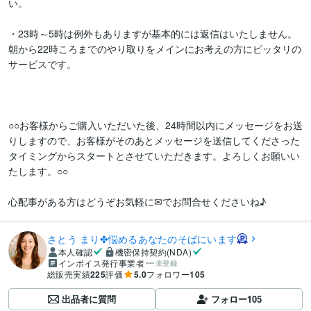
い。

・23時～5時は例外もありますが基本的には返信はいたしません。

朝から22時ころまでのやり取りをメインにお考えの方にピッタリの
サービスです。

○○お客様からご購入いただいた後、24時間以内にメッセージをお送
りしますので、お客様がそのあとメッセージを送信してくださった
タイミングからスタートとさせていただきます。よろしくお願いい
たします。○○

心配事がある方はどうぞお気軽に✉でお問合せくださいね♪
さとう まり✤悩めるあなたのそばにいます
本人確認
機密保持契約(NDA)
インボイス発行事業者
未登録
総販売実績
225
評価
5.0
フォロワー
105
出品者に質問
フォロー
105