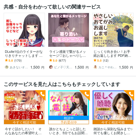
共感・自分をわかって欲しいの関連サービス
DLsite1位のライターがな
ライン感覚で繋がるメッ
じっくり向き合い！お手
りきりチャットします 推
セージ♡おしゃべりしま
紙お返しします PDF納
しになりきってご希望の
す 電話はちょっとでも聞
品！自分のペースでおは
5.0
(170)
5.0
(677)
5.0
(12)
シチュエーションでじっ
いてほしい♡寄り添い集
なししたい事があるあな
1,500
1,500
1,500
くりイメチャ♪
中トーク♡話し相手
たへ☀
あきないオカメインコ
ピノ子♡天使の声
カニ＊やわらかまごころ検定1級
円
円
円
このサービスを見た人はこちらもチェックしています
相談中
今すぐ相談可能
予約受付中
今すぐ相談可能
今すぐ話がしたい！ そ
誰かとちょこっと話した
雑談から深刻な悩みまで✨
んなあなたの希望叶えま
いとき、5分でもお話聞き
何でも優しくお聞きしま