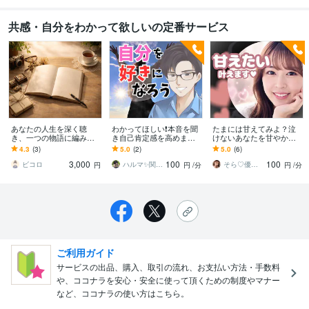
共感・自分をわかって欲しいの定番サービス
あなたの人生を深く聴
わかってほしい❗️本音を聞
たまには甘えてみよ？泣
き、一つの物語に編み上
き自己肯定感を高めます
けないあなたを甘やかし
げます 語ることで心が整
素でOK❗️本当のあなたをみ
ます 子供みたいに甘えた
4.3
(3)
5.0
(2)
5.0
(6)
い、綴ることで想いがつ
つけて肯定します☘️秘密
い♥️フェチ/話し相手/モヤ
3,000
100
100
ながる。
厳守✨
モヤ/悩み相談
ビコロ
ハルマ✨関西の傾聴マスター
そら♡優しいCafe〜こころの休憩室☘️
円
円
/分
円
/分
ご利用ガイド
サービスの出品、購入、取引の流れ、お支払い方法・手数料
や、ココナラを安心・安全に使って頂くための制度やマナー
など、ココナラの使い方はこちら。