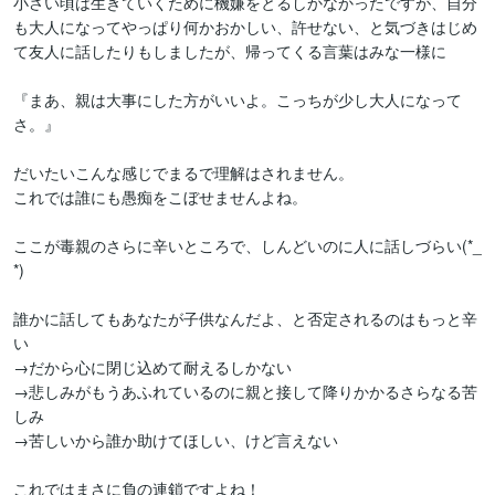
小さい頃は生きていくために機嫌をとるしかなかったですが、自分
も大人になってやっぱり何かおかしい、許せない、と気づきはじめ
て友人に話したりもしましたが、帰ってくる言葉はみな一様に

『まあ、親は大事にした方がいいよ。こっちが少し大人になって
さ。』

だいたいこんな感じでまるで理解はされません。

これでは誰にも愚痴をこぼせませんよね。

ここが毒親のさらに辛いところで、しんどいのに人に話しづらい(*_
*)

誰かに話してもあなたが子供なんだよ、と否定されるのはもっと辛
い

→だから心に閉じ込めて耐えるしかない

→悲しみがもうあふれているのに親と接して降りかかるさらなる苦
しみ

→苦しいから誰か助けてほしい、けど言えない

これではまさに負の連鎖ですよね！
