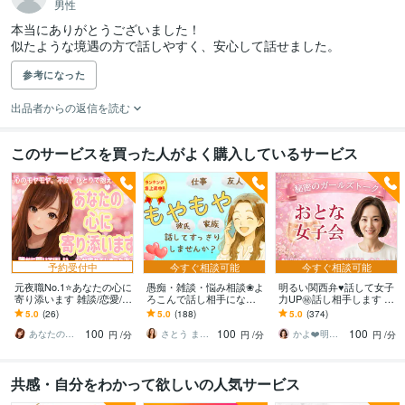
男性
本当にありがとうございました！

参考になった
出品者からの返信を読む
このサービスを買った人がよく購入しているサービス
予約受付中
今すぐ相談可能
今すぐ相談可能
元夜職No.1⭐️あなたの心に
愚痴・雑談・悩み相談❀よ
明るい関西弁♥️話して女子
寄り添います 雑談/恋愛/悩
ろこんで話し相手になり
力UP㊙️話し相手します ス
み/子育て/スピリチュアル/
ます 職場の人間関係・仕
トレス発散！雑談・愚
5.0
(26)
5.0
(188)
5.0
(374)
どんな話もok☘️
事・夫婦・親子❀どんなお
痴・恋バナ・悩み・惚
100
100
100
話もお聴きします❀
気・自慢・人間関係
あなたの安全地帯⭐️hikari
さとう まり✤悩めるあなたのそばにいます
かよ❤️明日が少し楽しみになる場所
円
/分
円
/分
円
/分
共感・自分をわかって欲しいの人気サービス