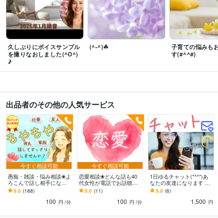
合う
子供が学校で暴力をふるわれる被害にあい寄り添う
経営するバーの1
〇周年イベント 大盛況
子供の夏休み終わり間近の不眠症状に直面する
コ
コナラシルバーランクに昇格　ありがとうございます✨
ココナラゴールド
ランクに昇格　ありがとうございます✨
ココナラプラチナランクに昇格　
ありがとうございます✨
久しぶりにボイスサンプル
(^-^)☘
子育ての悩みも
を撮りなおしました(^O^)
す(#^^#)
♪
ビジネス・クリエイティブツール
Excel:6年
Word:6年
Moneyfoward:9年
ChatGPT:2年
CapCut:1年
PowerDirector:0年
Canva:2年
得意分野
出品者のその他の人気サービス
悩み相談・カウンセリング
丁寧に寄り添ってあなたのお話うかがいます
悲しかったことも親身にお話うかがいます。
子育ての大変さ　　お話・
愚痴うかがいます
気軽に愚痴れないあなたのお話お聴きします
毒親につ
いてのしんどいお話お聴きします。
誰にも話せない話、私がお聴きしま
す。
イライラしたお話お聞きします(*^^*)
悩み相談
愚痴
恋愛相談
話し相手
秘密厳守
うつ
夫婦関係
毒親
子育て
世間話
今すぐ相談可能
今すぐ相談可能
悩み相談・カウンセリング
お話をゆっくり伺って一緒に対策を考えます
愚痴・雑談・悩み相談❀よ
恋愛相談❀どんな話も40
1日ゆるチャット(*^^*)あ
悩み相談
愚痴
こころの悩み
うつ
辛い
落ち込み
バーテンダー
回復
ろこんで話し相手になり
代女性が電話でお話聴き
なたの友達になります 文
ます 職場の人間関係・仕
打開策
対策
ます 恋のお悩み♡想いを
字が気楽なあなたへ☆✉で
5.0
(188)
5.0
(11)
5.0
(6)
事・夫婦・親子❀どんなお
届けるために！お相手の
愚痴/相談/雑談/文面チェッ
100
100
1,500
話もお聴きします❀
気持ちを探りましょう
クOK
円
/分
円
/分
円
語学力
英語
日常会話レベル