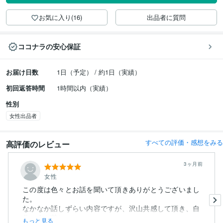
お気に入り(16)
出品者に質問
ココナラの安心保証
お届け日数
1日（予定） / 約1日（実績）
初回返答時間
1時間以内（実績）
性別
女性出品者
すべての評価・感想をみる
高評価のレビュー
3ヶ月前
女性
この度は色々とお話を聞いて頂きありがとうございまし
た。
なかなか話しずらい内容ですが、沢山共感して頂き、自
分一人が苦しい...
もっと見る