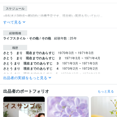
スケジュール
⭐️8/6(木)13時頃〜断続的に待機予定です。現在軽い風邪を引いており...
すべて見る
経験職種
ライフスタイル・その他 / その他
経験年数 : 25年
職歴
さとう まり 現在までのあらすじ
1970年3月 ~ 1971年3月
さとう まり 現在までのあらすじ ２
1971年3月 ~ 1971年4月
さとう まり 現在までのあらすじ ３
1971年3月 ~ 1971年3月
さとう まり 現在までのあらすじ ４
1970年2月 ~ 1972年2月
さとう まり 現在までのあらすじ 5
1970年12月 ~ 1974年12月
出品者の実績をもっと見る
さとう まり 現在までのあらすじ 6
1972年3月 ~ 1973年4月
受賞歴
出品者のポートフォリオ
もっと見る
某リキュールメーカー　カクテルコンペティション 　上位入賞
某バーテン
ダー組織　カクテルコンペティション　上位入賞
某都市主催　カクテルコ
ンペティション　上位入賞
某地域　吹奏楽コンクール　銀賞
某ホテル主
催　カクテルコンペティション　上位入賞
ココナラ アカウントだけ作成す
る
ココナラ やっと少しずつ動きはじめる
子供のいじめ被害に真剣に向き