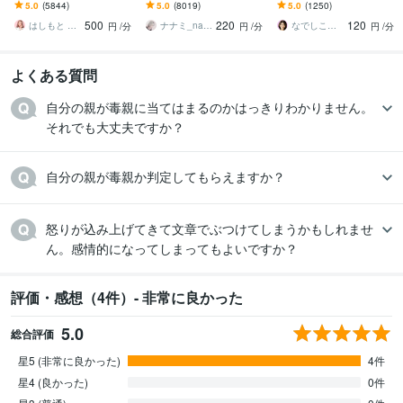
す 今日あったことから深
ます 疲れた～、でもカウ
す 恋愛・人間関係・仕
5.0
(5844)
5.0
(8019)
5.0
(1250)
刻な悩みまで☆何でも打
ンセリングじゃない、な
事・職場・家族✅どんな事
500
220
120
ち明けてください。
んとなく雑談聞いて～
でも受け止めます❗
はしもと ゆっこ♡救急こころの相談室
ナナミ_nanami
なでしこママ ✿ 幸せ案内人
円
/分
円
/分
円
/分
よくある質問
自分の親が毒親に当てはまるのかはっきりわかりません。
それでも大丈夫ですか？
自分の親が毒親か判定してもらえますか？
怒りが込み上げてきて文章でぶつけてしまうかもしれませ
ん。感情的になってしまってもよいですか？
評価・感想（4件）- 非常に良かった
5.0
総合評価
星5 (非常に良かった)
4件
星4 (良かった)
0件