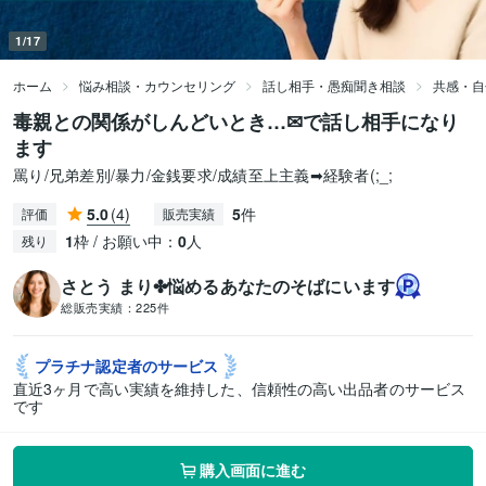
1/17
ホーム
悩み相談・カウンセリング
話し相手・愚痴聞き相談
共感・自
毒親との関係がしんどいとき…✉で話し相手になり
ます
罵り/兄弟差別/暴力/金銭要求/成績至上主義➡経験者(;_;
5.0
(4)
5
件
評価
販売実績
1
枠 / お願い中：
0
人
残り
さとう まり✤悩めるあなたのそばにいます
総販売実績：
225件
プラチナ認定者の
サービス
直近3ヶ月で高い実績を維持した、信頼性の高い出品者のサービス
です
購入画面に進む