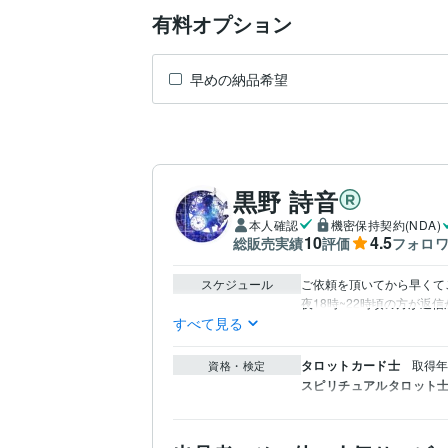
有料オプション
早めの納品希望
黒野 詩音
本人確認
機密保持契約(NDA)
10
4.5
総販売実績
評価
フォロ
スケジュール
ご依頼を頂いてから早くてご
夜18時~22時頃の方が返
すべて見る
タロットカード士
取得年 
資格・検定
スピリチュアルタロット