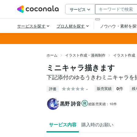
ホーム
イラスト作成・漫画制作
イラスト作成
ミニキャラ描きます
下記添付のゆるうきわミニキャラを
0
件
-
販売実績
残
評価
黒野 詩音
総販売実績：
10件
サービス内容
購入時のお願い