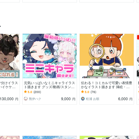
ス
ツ分けイラス
元気いっぱいなミニキャライラス
伝わる！コミカルで可愛い表情豊
いイケケモV
ト描きます グッズ/動画/スタンプ/
かなイラスト描きます 挿絵・チ
、お任せくだ
などに
ラシ・リーフレット・HP等 / 大
5.0
(200)
5.0
(76)
量注文実績あり！
130,000
9,000
6,000
熊伊ハク
松浦 お順
円
円
円