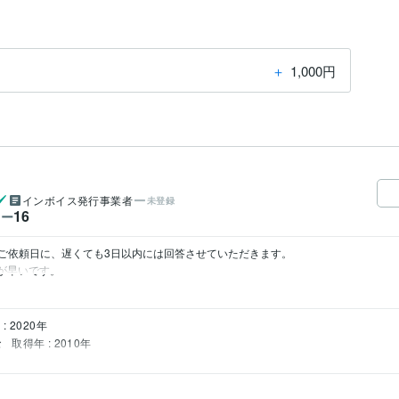
＋
1,000円
インボイス発行事業者
未登録
16
ワー
依頼日に、遅くても3日以内には回答させていただきます。  

信が早いです。
: 2020年
士
取得年 : 2010年