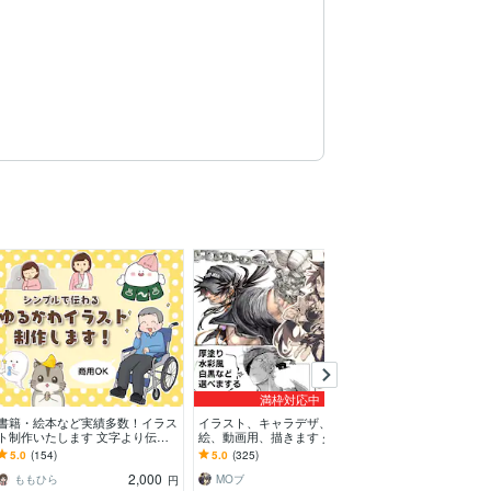
満枠対応中
書籍・絵本など実績多数！イラス
イラスト、キャラデザ、漫画、挿
Vtuber、TR
ト制作いたします 文字より伝わ
絵、動画用、描きます 少年少
ります TRPG、Vt
る！！丁寧なヒアリングでイメー
女、筋肉おじさん、人外ケモノ獣
他 イラスト制
5.0
(154)
5.0
(325)
4.9
(15)
ジを形にします！
人、ご予算内、複数枚OK
2,000
3,000
ももひら
MOブ
天乃ぐら
円
円