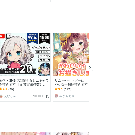
満枠
配信・SNSで活躍するミニキャラ
サムネやヘッダーに！キラキラ華
イラスト、キャ
を描きます 【企業実績多数】ア
やかな一枚絵描きます 商用OK！
絵、動画用、描
ニメ公式グッズ担当のプロが制作
淡くて可愛い小物や背景、衣装の
女、筋肉おじさ
4.9
(20)
5.0
(317)
5.0
(325)
します！
デザインも♪
人、ご予算内、
10,000
10,000
えむとん
みかもち❀
MOブ
円
円