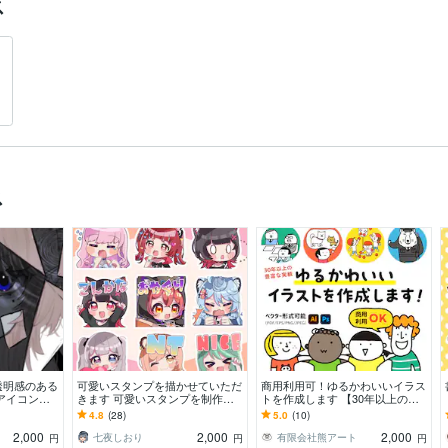
ス
ス
透明感のある
可愛いスタンプを描かせていただ
商用利用可！ゆるかわいいイラス
アイコン、
きます 可愛いスタンプを制作い
トを作成します 【30年以上の実
ッズなど。
たします！
績！】書籍の挿絵などにいかがで
4.8
(28)
5.0
(10)
しょうか
2,000
2,000
2,000
七夜しおり
有限会社熊アート
円
円
円