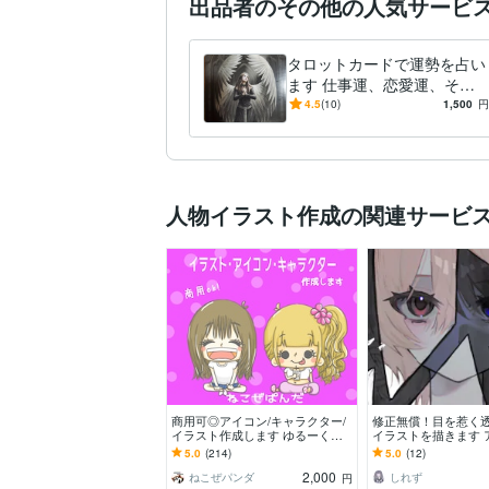
出品者のその他の人気サービ
タロットカードで運勢を占い
ます 仕事運、恋愛運、その
他色々占います。
4.5
(10)
1,500
円
人物イラスト作成の関連サービ
商用可◎アイコン/キャラクター/
修正無償！目を惹く
イラスト作成します ゆるーくか
イラストを描きます 
わいいイラストを作成します。お
サムネイル、MV、グ
5.0
(214)
5.0
(12)
気軽にご相談ください
早期納品や商用も！
2,000
ねこぜパンダ
しれず
円