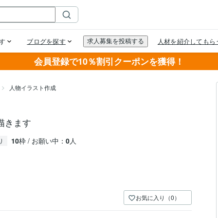
会員登録で10％割引クーポンを獲得！
人物イラスト作成
描きます
10
枠 / お願い中：
0
人
り
お気に入り（0）