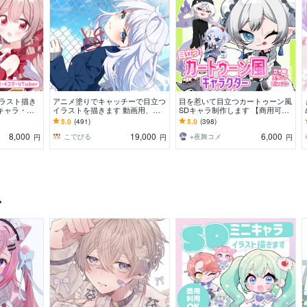
ラスト描き
アニメ塗りでキャッチーで目立つ
目を惹いて目立つカートゥーン風
キャラ・４
イラストを描きます 動画用、ス
SDキャラ制作します 【商用可】
ード納品しま
チル、アイコン等、目を引くイラ
頭身3種類！立ち絵以外にも幅広
5.0
(491)
5.0
(398)
ストをご希望の方に！
く対応します！
8,000
19,000
6,000
こでびる
※夜舞コメ
円
円
円
ス