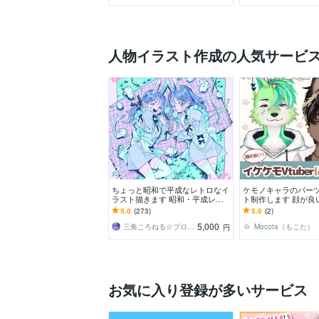
人物イラスト作成の人気サービ
ちょっと昭和で平成なレトロなイ
ケモノキャラのパー
ラスト描きます 昭和・平成レト
ト制作します 顔が良
ロ☆ネオン☆パステル
tuberになりたい方
5.0
(273)
5.0
(2)
さい！
5,000
三角ころねる☆プロフ必読願います
Mocota（もこた）
円
お気に入り登録が多いサービス