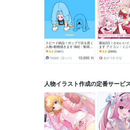
スピード納品！ポップで目を惹く
最短2日！かわいいイ
人物×動物描きます 挿絵・動画・
ます アイコン・ミニ
グッズなど鮮やかな配色で個性を
コマ・立ち絵をスピ
5.0
(1341)
5.0
(2995)
出したい方へ
す！
10,000
hoppe（ほっぺ）
あかつき ひな
円
人物イラスト作成の定番サービ