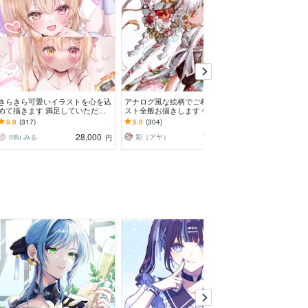
きらきら可愛いイラストを心を込
アナログ風な絵柄でご希望のイラ
初心者の方でも
めて描きます 満足していただけ
スト全般お描きします 年賀絵、
ィなイラスト描
るイラストを全力で描かせていた
アイコン、MV絵、サムネ、キー
有り！鮮やかで
5.0
(317)
5.0
(304)
5.0
(144)
だきます
ビジュアル、キャラデザ
ストが得意です
28,000
14,000
milu みる
彩（アヤ）
いちごちよこ
円
円