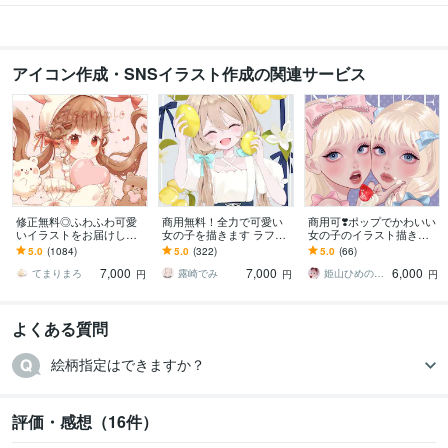
アイコン作成・SNSイラスト作成の関連サービス
修正無料◎ふわふわ可愛
商用無料！全力で可愛い
商用可❣️ポップでかわいい
いイラストをお届けしま
女の子を描きます ラフま
女の子のイラスト描きま
す X、YouTube、グッズな
で修正無制限！アイコン
す 配信背景／アイコン／
5.0
(1084)
5.0
(322)
5.0
(66)
ど様々な用途で使用可能
やミニキャラに是非！
ヘッダー／一枚絵／グッ
7,000
7,000
6,000
です◎
ズ／プレゼントにも
てまりまろ
露崎でみ
姫山ひめのすけ
円
円
円
よくある質問
絵柄指定はできますか？
評価・感想（16件）