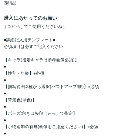
⑤納品
購入にあたってのお願い
↓コピペしてご使用くださいね↓ 

■詳細記入用テンプレート■

必須項目は必ずご記入ください

【キャラ(指定キャラは参考画像必須)】

●

【性別・年齢】※必須

●

【描写範囲:2種から選択(バストアップ/腰)】※必須

●

【背景色(単色)】

●

【ポーズ:向きは矢印（←→）で指定】

●

【小物追加の有無(画像をご用意ください)】※必須

●
