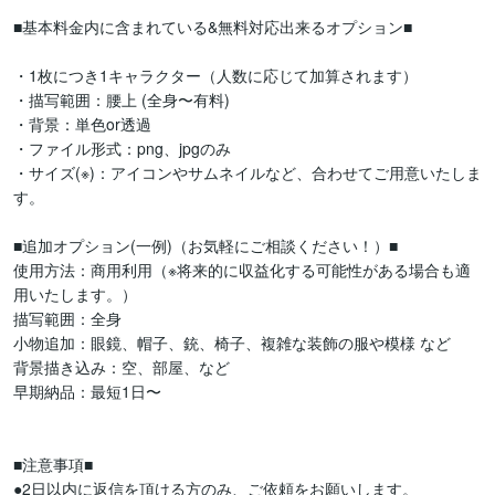
■基本料金内に含まれている&無料対応出来るオプション■ 

・1枚につき1キャラクター（人数に応じて加算されます）

・描写範囲：腰上 (全身〜有料)

・背景：単色or透過

・ファイル形式：png、jpgのみ

・サイズ(※)：アイコンやサムネイルなど、合わせてご用意いたしま
す。

■追加オプション(一例)（お気軽にご相談ください！）■

使用方法：商用利用（※将来的に収益化する可能性がある場合も適
用いたします。）

描写範囲：全身

小物追加：眼鏡、帽子、銃、椅子、複雑な装飾の服や模様 など

背景描き込み：空、部屋、など

早期納品：最短1日〜

■注意事項■

●2日以内に返信を頂ける方のみ、ご依頼をお願いします。
