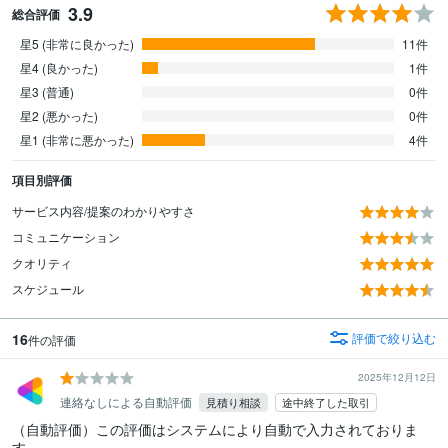
3.9
総合評価
星5 (非常に良かった)
11件
星4 (良かった)
1件
星3 (普通)
0件
星2 (悪かった)
0件
星1 (非常に悪かった)
4件
項目別評価
サービス内容/提案のわかりやすさ
コミュニケーション
クオリティ
スケジュール
16
評価で絞り込む
件の評価
2025年12月12日
連絡なしによる自動評価
見積り相談
途中終了した取引
（自動評価）この評価はシステムにより自動で入力されておりま
す。