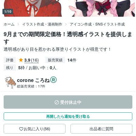
1/10
ホーム
イラスト作成・漫画制作
アイコン作成・SNSイラスト作成
9月までの期間限定価格！透明感イラストを提供しま
す
透明感があり目を惹かれる厚塗りイラストが得意です！
3.9
(16)
14
件
評価
販売実績
5
枠 / お願い中：
0
人
残り
corone ころね
総販売実績：
17件
受付休止中
再開したら通知を受け取る
お気に入り(56)
出品者に質問