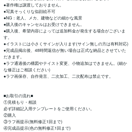
●著作権は譲渡しておりません。

●写真そっくりな似顔絵不可

●NG：老人、メカ、建物などの細かな風景

●購入後のキャンセルはお受けできません。

●購入後、希望内容によっては追加料金が発生する場合がございま
す。

●イラストには小さくサインが入ります(サイン無しの方は有料対応)

●完成品掲出後、48時間返信が無い場合は正式な納品とさせていた
だきます。

●ラフ通過後の構図やテイスト変更、小物追加はできません。(細か
な修正はご相談ください)

●ラフ画保存、自作発言、二次加工、二次配布は禁止です。

■お取引の流れ■

①見積もり・相談

必ず詳細記入用テンプレートをご使用ください。

②購入

③ラフ画提示(無料修正1回まで)

④完成品提示(色の無料修正1回まで)
