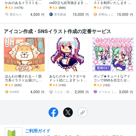
かみのあるイラストを描
ve2D立ち絵等描きます ち
ストを制作いたします ★
きます ★ココナラ自体が
びキャラや配信用イラス
商用利用＆二次利用込
5.0
(1076)
5.0
(886)
5.0
(775)
初めての方も、お気軽に
ト等、幅広く制作してい
み！ミニキャラは小物２
4,500
15,000
15,000
ご相談ください♪★
ます！
点まで無料！★
黒豆ちゃ
茶木藍波
木野ねっこ
円
円
円
アイコン作成・SNSイラスト作成の定番サービス
ほんわか癒される～！脱
あなたのキャラクターを
ポップ★キュートなアイ
力系イラストお届けしま
ドット絵にします レトロ
コンでSNSを目立たせま
す 他と被らない！オリジ
なドット絵を作ってもら
す SNS・ブログに！パッ
5.0
(335)
4.9
(145)
5.0
(102)
ナルテイストで差をつけ
いたい方へ
と目を引くデフォルメイ
4,000
2,000
3,000
る！魅せるイラスト
ラスト★
fumi02
うどん・旧らじ
りーちゃ［Riicha］
円
円
円
ご利用ガイド