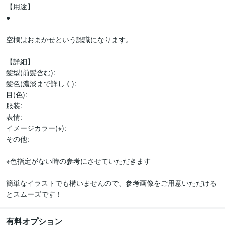
【用途】

●

空欄はおまかせという認識になります。

【詳細】

髪型(前髪含む):

髪色(濃淡まで詳しく):

目(色):

服装:

表情:

イメージカラー(※):

その他:

※色指定がない時の参考にさせていただきます

簡単なイラストでも構いませんので、参考画像をご用意いただける
有料オプション