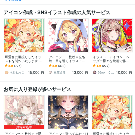
アイコン作成・SNSイラスト作成の人気サービス
可愛さに極振りしたイラ
アイコン、一枚絵☆立ち
イラスト・アイコン・ヘ
ストを制作いたします ★
絵、目を引くイラスト描
ッダー様々な絵柄で作成
商用利用＆二次利用込
きます イリアム、サム
します 商用可！似顔絵・
5.0
(775)
5.0
(338)
4.9
(277)
み！ミニキャラは小物２
ネ、live2D、YouTube、歌
ブログ・インスタ・動画
15,000
13,000
10,000
点まで無料！★
ってみたも
配信サムネ等用途様々！
木野ねっこ
三笠える
96no くろの
円
円
円
お気に入り登録が多いサービス
満枠対応中
アイコン〜１枚絵まで温
アイコン・歌ってみた・Li
可愛さに極振りしたイラ