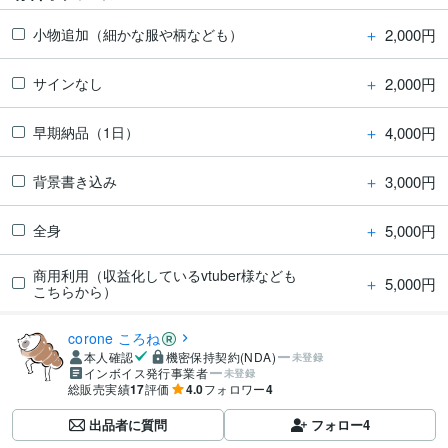
＋
2,000円
小物追加（細かな服や柄なども）
＋
2,000円
サインなし
＋
4,000円
早期納品（1日）
＋
3,000円
背景書き込み
＋
5,000円
全身
商用利用（収益化しているvtuber様なども
＋
5,000円
こちらから）
corone ころね
本人確認
機密保持契約(NDA)
未登録
インボイス発行事業者
未登録
総販売実績
17
評価
4.0
フォロワー
4
出品者に質問
フォロー
4