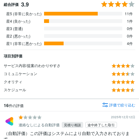
3.9
総合評価
星5 (非常に良かった)
11件
星4 (良かった)
1件
星3 (普通)
0件
星2 (悪かった)
0件
星1 (非常に悪かった)
4件
項目別評価
サービス内容/提案のわかりやすさ
コミュニケーション
クオリティ
スケジュール
16
評価で絞り込む
件の評価
2025年12月12日
連絡なしによる自動評価
見積り相談
途中終了した取引
（自動評価）この評価はシステムにより自動で入力されておりま
す。