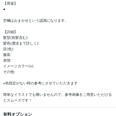
【用途】

●

空欄はおまかせという認識になります。

【詳細】

髪型(前髪含む):

髪色(濃淡まで詳しく):

目(色):

服装:

表情:

イメージカラー(※):

その他:

※色指定がない時の参考にさせていただきます

簡単なイラストでも構いませんので、参考画像をご用意いただける
有料オプション