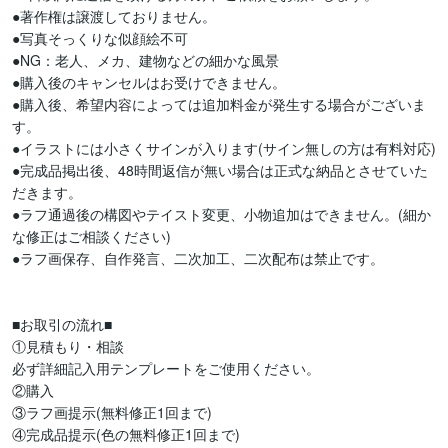
●著作権は譲渡しておりません。

●写真そっくりな似顔絵不可

●NG：老人、メカ、建物などの細かな風景

●購入後のキャンセルはお受けできません。

●購入後、希望内容によっては追加料金が発生する場合がございま
す。

●イラストには小さくサインが入ります(サイン無しの方は有料対応)

●完成品掲出後、48時間返信が無い場合は正式な納品とさせていた
だきます。

●ラフ通過後の構図やテイスト変更、小物追加はできません。(細か
な修正はご相談ください)

●ラフ画保存、自作発言、二次加工、二次配布は禁止です。

■お取引の流れ■

①見積もり・相談

必ず詳細記入用テンプレートをご使用ください。

②購入

③ラフ画提示(無料修正1回まで)

④完成品提示(色の無料修正1回まで)
