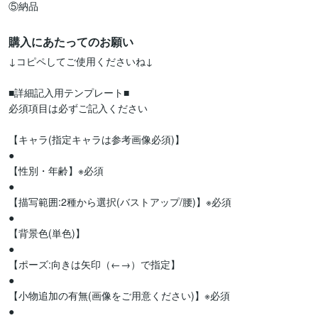
⑤納品
購入にあたってのお願い
↓コピペしてご使用くださいね↓ 

■詳細記入用テンプレート■

必須項目は必ずご記入ください

【キャラ(指定キャラは参考画像必須)】

●

【性別・年齢】※必須

●

【描写範囲:2種から選択(バストアップ/腰)】※必須

●

【背景色(単色)】

●

【ポーズ:向きは矢印（←→）で指定】

●

【小物追加の有無(画像をご用意ください)】※必須

●
