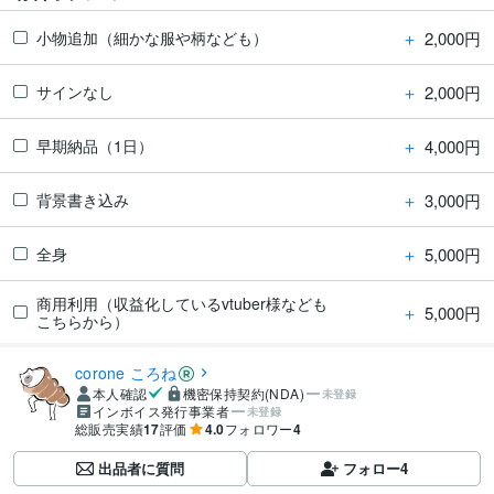
＋
2,000円
小物追加（細かな服や柄なども）
＋
2,000円
サインなし
＋
4,000円
早期納品（1日）
＋
3,000円
背景書き込み
＋
5,000円
全身
商用利用（収益化しているvtuber様なども
＋
5,000円
こちらから）
corone ころね
本人確認
機密保持契約(NDA)
未登録
インボイス発行事業者
未登録
総販売実績
17
評価
4.0
フォロワー
4
出品者に質問
フォロー
4