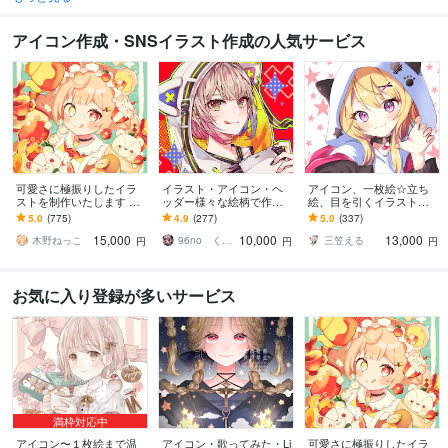
アイコン作成・SNSイラスト作成の人気サービス
可愛さに極振りしたイラ
イラスト・アイコン・ヘ
アイコン、一枚絵☆立ち
ストを制作いたします ★
ッダー様々な絵柄で作成
絵、目を引くイラスト描
商用利用＆二次利用込
します 商用可！似顔絵・
きます イリアム、サム
5.0
(775)
4.9
(277)
5.0
(337)
み！ミニキャラは小物２
ブログ・インスタ・動画
ネ、live2D、YouTube、歌
15,000
10,000
13,000
点まで無料！★
配信サムネ等用途様々！
ってみたも
木野ねっこ
96no くろの
三笠える
円
円
円
お気に入り登録が多いサービス
満枠対応中
アイコン〜１枚絵まで温
アイコン・歌ってみた・Li
可愛さに極振りしたイラ