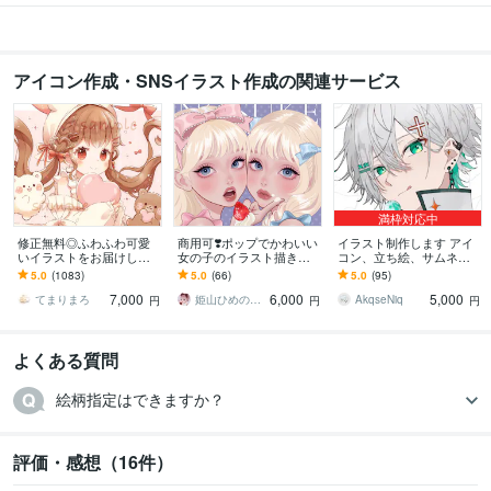
アイコン作成・SNSイラスト作成の関連サービス
満枠対応中
修正無料◎ふわふわ可愛
商用可❣️ポップでかわいい
イラスト制作します アイ
いイラストをお届けしま
女の子のイラスト描きま
コン、立ち絵、サムネ、
す X、YouTube、グッズな
す 配信背景／アイコン／
動画内イラスト等描きま
5.0
(1083)
5.0
(66)
5.0
(95)
ど様々な用途で使用可能
ヘッダー／一枚絵／グッ
す
7,000
6,000
5,000
です◎
ズ／プレゼントにも
てまりまろ
姫山ひめのすけ
AkqseNiq
円
円
円
よくある質問
絵柄指定はできますか？
評価・感想（16件）