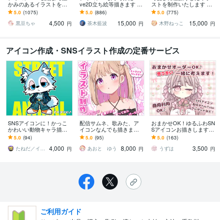
かみのあるイラストを描
ve2D立ち絵等描きます ち
ストを制作いたします ★
きます ★ココナラ自体が
びキャラや配信用イラス
商用利用＆二次利用込
5.0
(1075)
5.0
(886)
5.0
(775)
初めての方も、お気軽に
ト等、幅広く制作してい
み！ミニキャラは小物２
4,500
15,000
15,000
ご相談ください♪★
ます！
点まで無料！★
黒豆ちゃ
茶木藍波
木野ねっこ
円
円
円
アイコン作成・SNSイラスト作成の定番サービス
SNSアイコンに！かっこ
配信サムネ、歌みた、ア
おまかせOK！ゆるふわSN
かわいい動物キャラ描き
イコンなんでも描きます
Sアイコンお描きします
ます ストリート系！かっ
可愛く、元気なキャラク
商用OK！実績400件超
5.0
(94)
5.0
(95)
5.0
(163)
こかわいい動物キャラ作
ターに仕上げます！
え！初心者さまでも安心♥
4,000
8,000
3,500
成｜修正無制限
たねだ／イラストレーター
あおと ゆう
うずは
円
円
円
ご利用ガイド