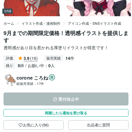
1/10
ホーム
イラスト作成・漫画制作
アイコン作成・SNSイラスト作成
9月までの期間限定価格！透明感イラストを提供しま
す
透明感があり目を惹かれる厚塗りイラストが得意です！
3.9
(16)
14
件
評価
販売実績
5
枠 / お願い中：
0
人
残り
corone ころね
総販売実績：
17件
受付休止中
再開したら通知を受け取る
お気に入り(56)
出品者に質問