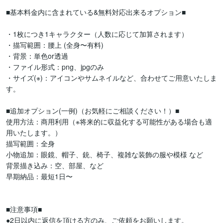
■基本料金内に含まれている&無料対応出来るオプション■ 

・1枚につき1キャラクター（人数に応じて加算されます）

・描写範囲：腰上 (全身〜有料)

・背景：単色or透過

・ファイル形式：png、jpgのみ

・サイズ(※)：アイコンやサムネイルなど、合わせてご用意いたしま
す。

■追加オプション(一例)（お気軽にご相談ください！）■

使用方法：商用利用（※将来的に収益化する可能性がある場合も適
用いたします。）

描写範囲：全身

小物追加：眼鏡、帽子、銃、椅子、複雑な装飾の服や模様 など

背景描き込み：空、部屋、など

早期納品：最短1日〜

■注意事項■

●2日以内に返信を頂ける方のみ、ご依頼をお願いします。
