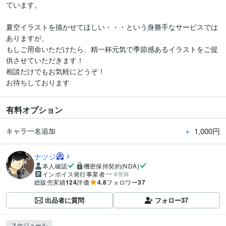
ています。

夏空イラストを描かせてほしい・・・という身勝手なサービスでは
ありますが、

もしご用命いただけたら、精一杯元気で季節感あるイラストをご提
供させていただきます！

相談だけでもお気軽にどうぞ！

お待ちしております
有料オプション
＋
1,000円
キャラ一名追加
ナツジ
本人確認
機密保持契約(NDA)
インボイス発行事業者
未登録
総販売実績
124
評価
4.8
フォロワー
37
出品者に質問
フォロー
37
スケジュール