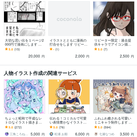
大切な思い出を１ページ2
イラストとともに漫画の
リピーター限定：過去提
000円で漫画にします 忘
打合せをします リピータ
供キャラでアイコン描き
れられない思いを漫画に
ー様専用のサービスです
ます 過去デザインしたキ
5.0
(15)
-
(1)
5.0
(7)
して残しておきませんか
ャラを使用してアイコン
20,000
2,000
2,500
描きます
円
円
円
人物イラスト作成の関連サービス
ちょっと昭和で平成なレ
伝わる！コミカルで可愛
ふわふわ癒される可愛い
トロなイラスト描きます
い表情豊かなイラスト描
ミニキャラ制作します SN
昭和・平成レトロ☆ネオ
きます 挿絵・チラシ・リ
Sアイコン、動画や配信
5.0
(272)
5.0
(76)
5.0
(594)
ン☆パステル
ーフレット・HP等 / 大量
用、グッズなど様々な用
5,000
6,000
3,500
注文実績あり！
途に❁
三角ころねる☆プロフ必読願います
松浦 お順
七瀬なつめ
円
円
円