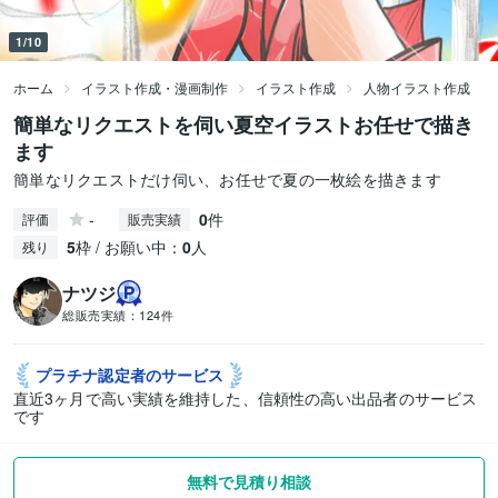
1/10
ホーム
イラスト作成・漫画制作
イラスト作成
人物イラスト作成
簡単なリクエストを伺い夏空イラストお任せで描き
ます
簡単なリクエストだけ伺い、お任せで夏の一枚絵を描きます
-
0
件
評価
販売実績
5
枠 / お願い中：
0
人
残り
ナツジ
総販売実績：
124件
プラチナ認定者の
サービス
直近3ヶ月で高い実績を維持した、信頼性の高い出品者のサービス
です
無料で見積り相談