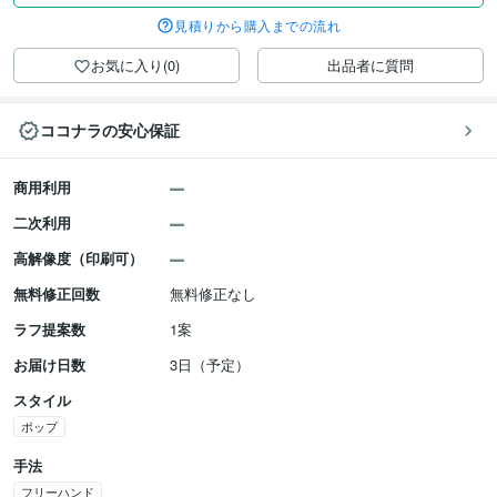
見積りから購入までの流れ
お気に入り(0)
出品者に質問
ココナラの安心保証
商用利用
二次利用
高解像度（印刷可）
無料修正回数
無料修正なし
ラフ提案数
1案
お届け日数
3日（予定）
スタイル
ポップ
手法
フリーハンド