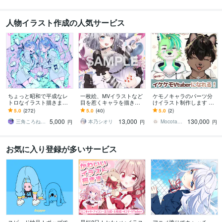
人物イラスト作成の人気サービス
ちょっと昭和で平成なレ
一枚絵、MVイラストなど
ケモノキャラのパーツ分
トロなイラスト描きます
目を惹くキャラを描きま
けイラスト制作します 顔
昭和・平成レトロ☆ネオ
す 歌ってみた、パネル開
が良いイケケモVtuberに
5.0
(272)
5.0
(40)
5.0
(2)
ン☆パステル
け、記念、サムネ、特典
なりたい方、お任せくだ
5,000
13,000
130,000
など対応中です！！
さい！
三角ころねる☆プロフ必読願います
本乃シオリ
Mocota（もこた）
円
円
円
お気に入り登録が多いサービス