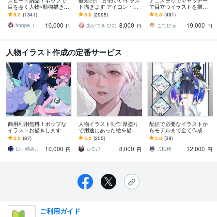
スピード納品！ポップで
最短2日！かわいいイラス
アニメ塗りでキャッチー
目を惹く人物×動物描きま
ト描きます アイコン・ミ
で目立つイラストを描き
す 挿絵・動画・グッズな
ニキャラ・４コマ・立ち
ます 動画用、スチル、ア
5.0
(1341)
5.0
(2995)
5.0
(491)
ど鮮やかな配色で個性を
絵をスピード納品しま
イコン等、目を引くイラ
10,000
8,000
19,000
出したい方へ
す！
ストをご希望の方に！
hoppe（ほっぺ）
あかつき ひな
こでびる
円
円
円
人物イラスト作成の定番サービス
商用利用無料！ポップな
人物イラスト制作 厚塗り
配信で必要なイラストか
イラストお描きします グ
で用途にあった絵を描き
らモデルまで全て作成し
ッズ、サムネイル、イベ
ます 商用可！アイコン＊
ます サムネイルやパーツ
5.0
(87)
5.0
(205)
5.0
(38)
ントなど幅広く対応いた
立ち絵＊歌ってみたサム
分けイラスト，3Dモデル
10,000
8,000
12,000
します！
ネ等幅広く制作します
作成可能
日ヶ崎みなと ┃ イラストレーター
ゅるぴ
弌ICHI
円
円
円
ご利用ガイド